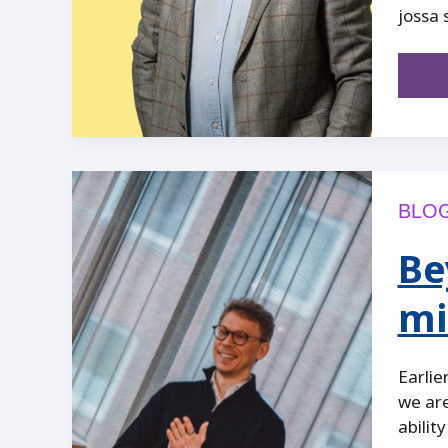
jossa 
BLOG
Be
mi
Earlie
we are
abilit