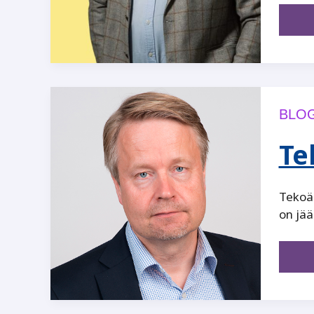
BLOG
Te
Tekoäl
on jää