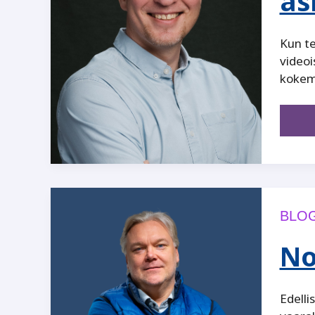
as
Kun te
videoi
kokemu
BLOG
No
Edelli