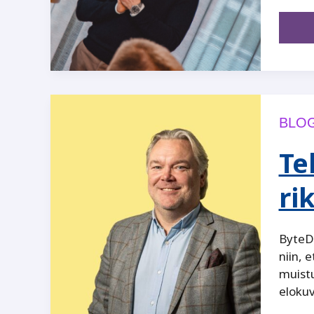
BLOG
Te
ri
ByteDa
niin, 
muist
elokuv