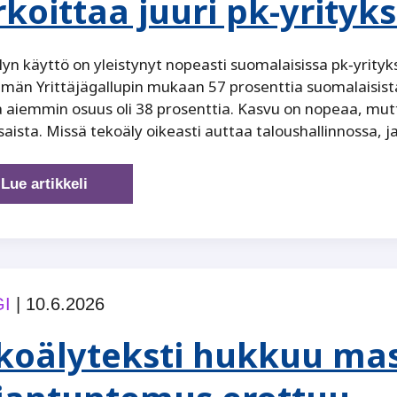
rkoittaa juuri pk-yrityks
yn käyttö on yleistynyt nopeasti suomalaisissa pk‑yrityk
män Yrittäjägallupin mukaan 57 prosenttia suomalaisista
 aiemmin osuus oli 38 prosenttia. Kasvu on nopeaa, mu
aista. Missä tekoäly oikeasti auttaa taloushallinnossa, ja
Tekoäly
Lue artikkeli
taloushallinnossa
—
mitä
se
tarkoittaa
I
|
10.6.2026
juuri
pk-
koälyteksti hukkuu mas
yritykselle?