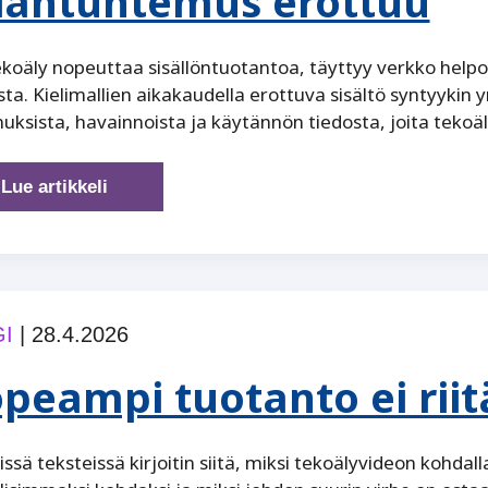
iantuntemus erottuu
koäly nopeuttaa sisällöntuotantoa, täyttyy verkko helpos
sta. Kielimallien aikakaudella erottuva sisältö syntyyki
ksista, havainnoista ja käytännön tiedosta, joita tekoäly
Tekoälyteksti
Lue artikkeli
hukkuu
massaan
–
aito
asiantuntemus
I
|
28.4.2026
erottuu
peampi tuotanto ei riit
sissä teksteissä kirjoitin siitä, miksi tekoälyvideon kohd