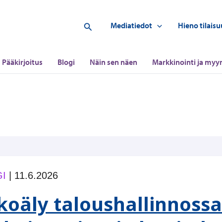
Hae
Mediatiedot
Hieno tilaisu
Pääkirjoitus
Blogi
Näin sen näen
Markkinointi ja myyn
I
|
11.6.2026
koäly taloushallinnossa