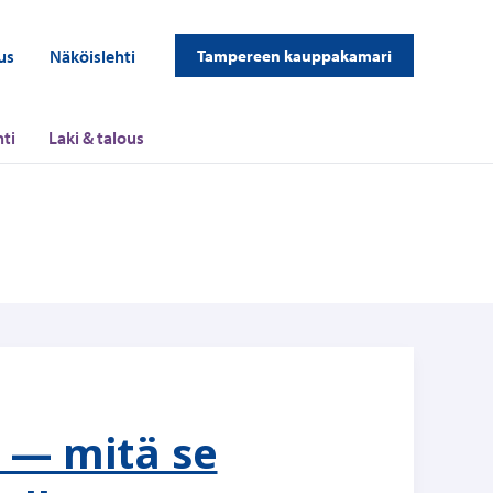
us
Näköislehti
Tampereen kauppakamari
ti
Laki & talous
 — mitä se