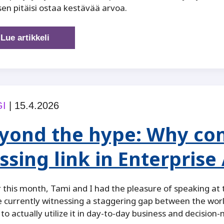
sen pitäisi ostaa kestävää arvoa.
AI
Lue artikkeli
myy
nopeutta,
mutta
johdon
pitäisi
I
|
15.4.2026
ostaa
arvoa
yond the hype: Why cont
ssing link in Enterprise 
r this month, Tami and I had the pleasure of speaking at
 currently witnessing a staggering gap between the wor
y to actually utilize it in day-to-day business and decisio