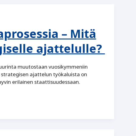
aprosessia – Mitä
iselle ajattelulle?
 suurinta muutostaan vuosikymmeniin
 strategisen ajattelun työkaluista on
 hyvin erilainen staattisuudessaan.