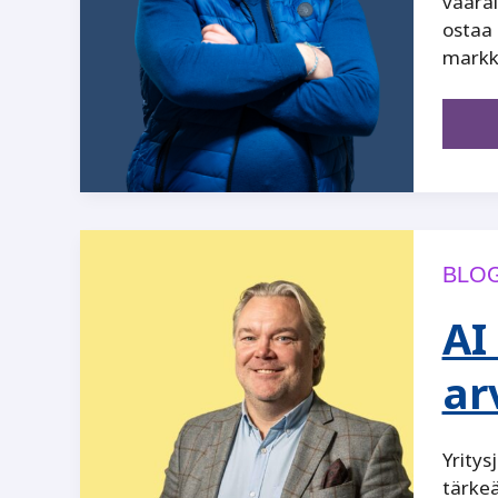
vaaral
ostaa 
markki
BLOG
AI
ar
Yritys
tärkeä