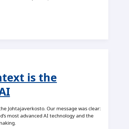
ext is the
AI
 the Johtajaverkosto. Our message was clear:
ld’s most advanced AI technology and the
n-making.