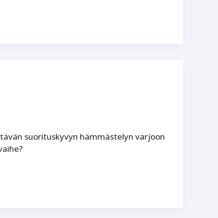
ystävän suorituskyvyn hämmästelyn varjoon
vaihe?