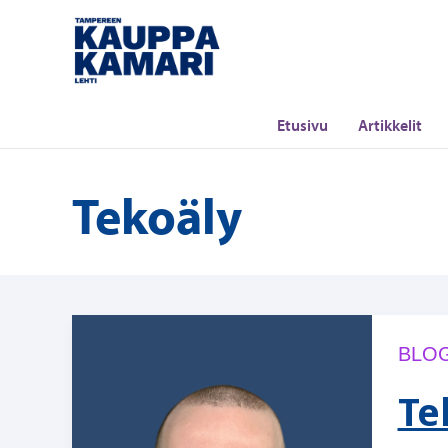
Siirry
sisältöön
Etusivu
Artikkelit
Tekoäly
BLOG
Te