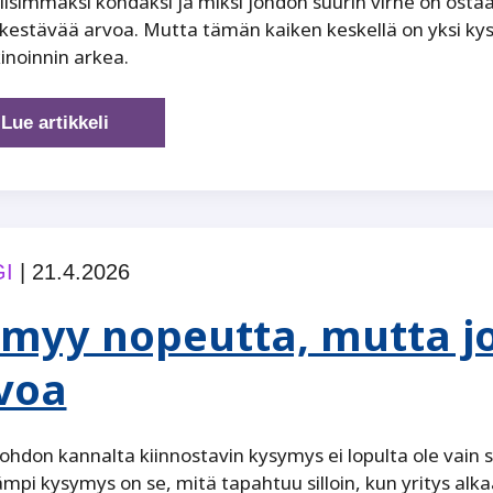
lisimmaksi kohdaksi ja miksi johdon suurin virhe on ostaa
kestävää arvoa. Mutta tämän kaiken keskellä on yksi ky
noinnin arkea.
Nopeampi
Lue artikkeli
tuotanto
ei
riitä
I
|
21.4.2026
 myy nopeutta, mutta jo
voa
johdon kannalta kiinnostavin kysymys ei lopulta ole vain se
mpi kysymys on se, mitä tapahtuu silloin, kun yritys alka