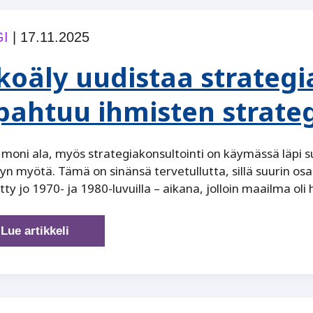
I
|
17.11.2025
koäly uudistaa strategi
pahtuu ihmisten strateg
moni ala, myös strategiakonsultointi on käymässä ­läpi
yn myötä. Tämä on sinänsä tervetullutta, sillä suurin osa
tty jo 1970- ja 1980-luvuilla – aikana, jolloin maailma oli
Tekoäly
Lue artikkeli
uudistaa
strategiaprosessia
–
Mitä