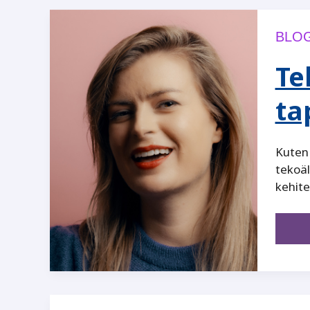
BLOG
Te
ta
Kuten 
tekoäl
kehite