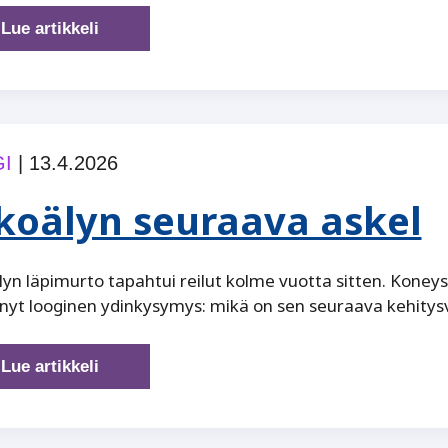
Tekoälyn
Lue artikkeli
suurin
ansa,
kun
laatu
on
I
|
13.4.2026
todiste
rikoksesta
koälyn seuraava askel
yn läpimurto tapahtui reilut kolme vuotta sitten. Kone
nyt looginen ydinkysymys: mikä on sen seuraava kehitys
Tekoälyn
Lue artikkeli
seuraava
askel