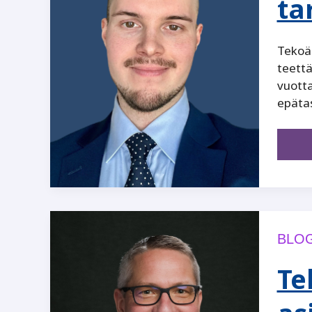
ta
Tekoäl
teettä
vuotta
epätas
BLOG
Te