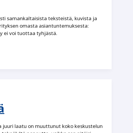
ti samankaltaisista teksteistä, kuvista ja
n yrityksen omasta asiantuntemuksesta:
 ei voi tuottaa tyhjästä.
ä
alla juuri laatu on muuttunut koko keskustelun