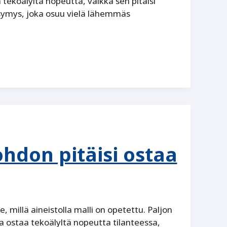
 tekoälyltä nopeutta, vaikka sen pitäisi
symys, joka osuu vielä lähemmäs
hdon pitäisi ostaa
, millä aineistolla malli on opetettu. Paljon
a ostaa tekoälyltä nopeutta tilanteessa,