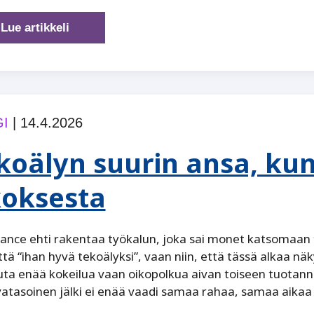
Beyond
Lue artikkeli
the
hype:
Why
context
is
I
|
14.4.2026
the
missing
koälyn suurin ansa, kun
link
in
koksesta
Enterprise
AI
nce ehti rakentaa työkalun, joka sai monet katsomaan te
että “ihan hyvä tekoälyksi”, vaan niin, että tässä alkaa näk
uta enää kokeilua vaan oikopolkua aivan toiseen tuotan
atasoinen jälki ei enää vaadi samaa rahaa, samaa aikaa