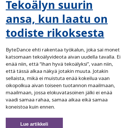
Tekoälyn suurin
ansa, kun laatu on
todiste rikoksesta
ByteDance ehti rakentaa työkalun, joka sai monet
katsomaan tekoälyvideota aivan uudella tavalla. Ei
enää niin, että “ihan hyvä tekoälyksi”, vaan niin,
että tässä alkaa näkyä jotakin muuta. Jotakin
sellaista, mikä ei muistuta enää kokeilua vaan
oikopolkua aivan toiseen tuotannon maailmaan,
maailmaan, jossa elokuvatasoinen jälki ei enää
vaadi samaa rahaa, samaa aikaa eikä samaa
koneistoa kuin ennen.
Tekoälyn
Lue artikkeli