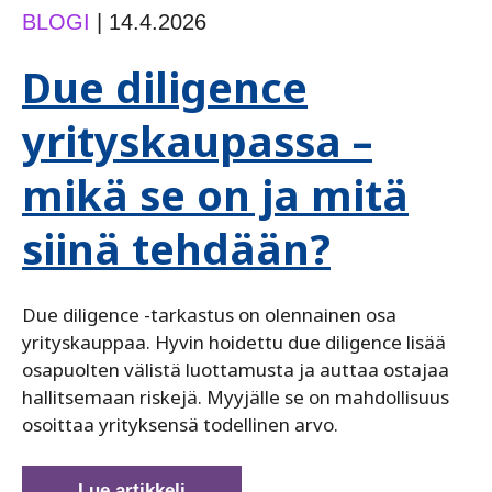
BLOGI
|
14.4.2026
Due diligence
yrityskaupassa –
mikä se on ja mitä
siinä tehdään?
Due diligence -tarkastus on olennainen osa
yrityskauppaa. Hyvin hoidettu due diligence lisää
osapuolten välistä luottamusta ja auttaa ostajaa
hallitsemaan riskejä. Myyjälle se on mahdollisuus
osoittaa yrityksensä todellinen arvo.
Due
Lue artikkeli