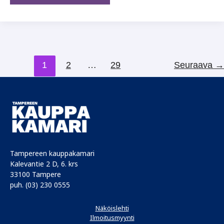
suurin
ansa,
kun
laatu
on
1
2
…
29
Seuraava
→
todiste
rikoksesta
Tampereen kauppakamari
Kalevantie 2 D, 6. krs
33100 Tampere
puh. (03) 230 0555
Näköislehti
Ilmoitusmyynti