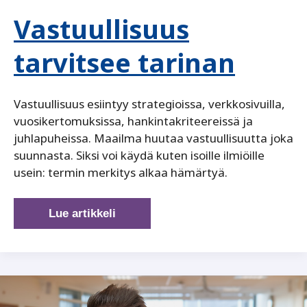
Vastuullisuus
tarvitsee tarinan
Vastuullisuus esiintyy strategioissa, verkkosivuilla,
vuosikertomuksissa, hankintakriteereissä ja
juhlapuheissa. Maailma huutaa vastuullisuutta joka
suunnasta. Siksi voi käydä kuten isoille ilmiöille
usein: termin merkitys alkaa hämärtyä.
Vastuullisuus
Lue artikkeli
tarvitsee
tarinan