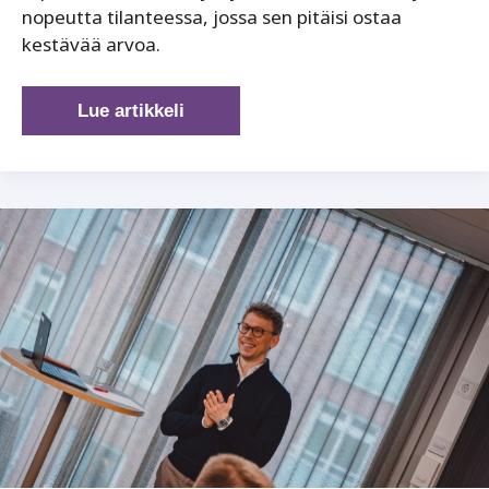
nopeutta tilanteessa, jossa sen pitäisi ostaa
kestävää arvoa.
AI
Lue artikkeli
myy
nopeutta,
mutta
johdon
pitäisi
ostaa
arvoa