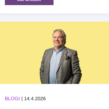
diligence
yrityskaupassa
–
mikä
se
on
ja
mitä
siinä
tehdään?
BLOGI
|
14.4.2026