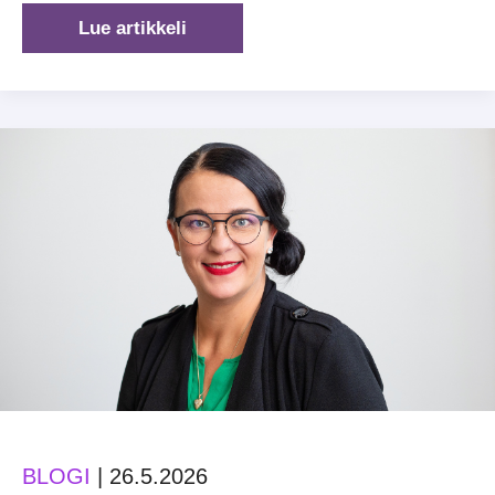
Tekoälyteksti
Lue artikkeli
hukkuu
massaan
–
aito
asiantuntemus
erottuu
BLOGI
|
26.5.2026