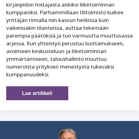
kirjanpidon hoitajasta aidoksi liiketoiminnan
kumppaniksi. Parhaimmillaan tilitoimisto kulkee
yrittäjän rinnalla niin kasvun hetkissä kuin
vaikeissakin tilanteissa, auttaa tekemään
parempia päätöksiä ja tuo varmuutta muuttuvassa
arjessa. Kun yhteistyö perustuu luottamukseen,
avoimeen keskusteluun ja liiketoiminnan
ymmärtämiseen, taloushallinto muuttuu
numeroista yrityksen menestystä tukevaksi
kumppanuudeksi.
Luottamus
Lue artikkeli
syntyy
yhteistyöstä