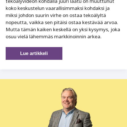
tekoälyvideon kohdalla juuri laatu on muuttunut
koko keskustelun vaarallisimmaksi kohdaksi ja
miksi johdon suurin virhe on ostaa tekoälyltä
nopeutta, vaikka sen pitäisi ostaa kestävää arvoa.
Mutta tämän kaiken keskellä on yksi kysymys, joka
osuu vielä lähemmäs markkinoinnin arkea.
Nopeampi
Lue artikkeli
tuotanto
ei
riitä