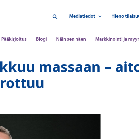
Hae
Mediatiedot
Hieno tilaisu
Pääkirjoitus
Blogi
Näin sen näen
Markkinointi ja myyn
ukkuu massaan – ait
rottuu