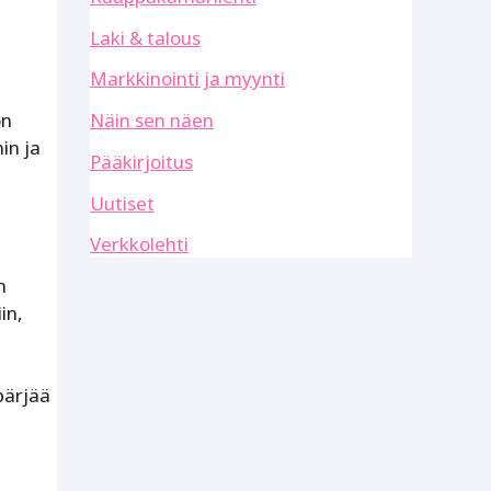
Laki & talous
Markkinointi ja myynti
Näin sen näen
on
in ja
Pääkirjoitus
Uutiset
Verkkolehti
n
in,
pärjää