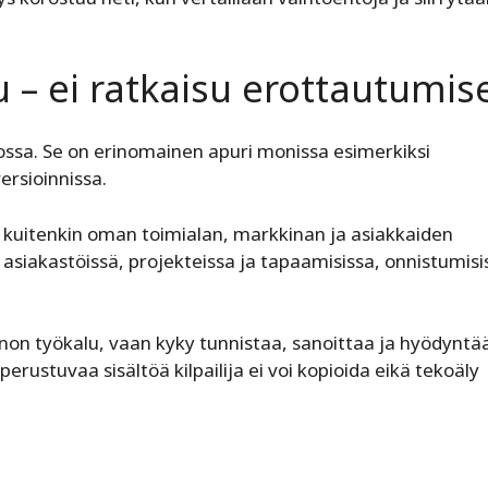
u – ei ratkaisu erottautumis
nossa. Se on erinomainen apuri monissa esimerkiksi
ersioinnissa.
 kuitenkin oman toimialan, markkinan ja asiakkaiden
iakastöissä, projekteissa ja tapaamisissa, onnistumisi
nnon työkalu, vaan kyky tunnistaa, sanoittaa ja hyödyntä
rustuvaa sisältöä kilpailija ei voi kopioida eikä tekoäly