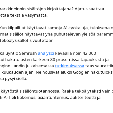
arkkinoinnin sisältöjen kirjoittajana? Ajatus saattaa
ottaa tekstiä väsymättä.
n kilpailijat käyttävät samoja AI-työkaluja, tuloksena 
kemät sisällöt näyttävät yhä puhuttelevan yleisöä paremm
ekoälysisällöt sivuutetaan.
ökaluyhtiö Semrush
analysoi
keväällä noin 42 000
oittui hakutulosten kärkeen 80 prosentissa tapauksista ja
Engine Landin julkaisemassa
tutkimuksessa
taas seurattii
6 kuukauden ajan. Ne nousivat aluksi Googlen hakutuloksi
 pysyi siellä.
käytöstä sisällöntuotannossa. Raaka tekoälyteksti vain 
-E-A-T eli kokemus, asiantuntemus, auktoriteetti ja