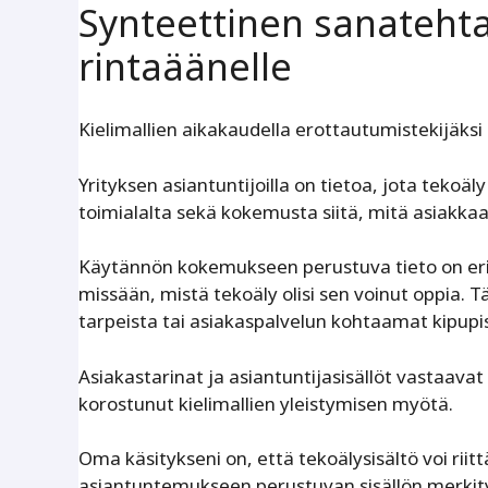
Synteettinen sanateht
rintaäänelle
Kielimallien aikakaudella erottautumistekijäksi
Yrityksen asiantuntijoilla on tietoa, jota tekoä
toimialalta sekä kokemusta siitä, mitä asiakka
Käytännön kokemukseen perustuva tieto on erity
missään, mistä tekoäly olisi sen voinut oppia. T
tarpeista tai asiakaspalvelun kohtaamat kipupi
Asiakastarinat ja asiantuntijasisällöt vastaava
korostunut kielimallien yleistymisen myötä.
Oma käsitykseni on, että tekoälysisältö voi riit
asiantuntemukseen perustuvan sisällön merkitys 