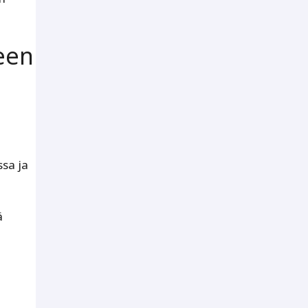
een
ssa ja
ä