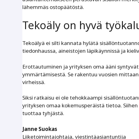
lähemmäs ostopäätöstä.
Tekoäly on hyvä työkal
Tekoälyä ei silti kannata hylätä sisällöntuotan
tiedonhaussa, aineistojen läpikäynnissä ja kieliv
Erottautuminen ja yrityksen oma ääni syntyvät
ymmärtämisestä. Se rakentuu vuosien mittaan as
virheissä.
Siksi ratkaisu ei ole tehokkaampi sisällöntuota
yrityksen omaa kokemusperäistä tietoa. Siihen pe
tuottaa tyhjästä.
Janne Suokas
Liiketoimintajohtaja, viestintäasiantuntija