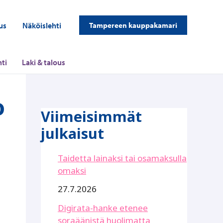
us
Näköislehti
Tampereen kauppakamari
ti
Laki & talous
o
Viimeisimmät
julkaisut
Taidetta lainaksi tai osamaksulla
omaksi
27.7.2026
Digirata-hanke etenee
soraäänistä huolimatta