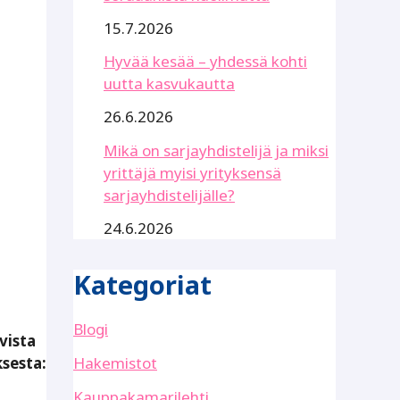
15.7.2026
Hyvää kesää – yhdessä kohti
uutta kasvukautta
26.6.2026
Mikä on sarjayhdistelijä ja miksi
yrittäjä myisi yrityksensä
sarjayhdistelijälle?
24.6.2026
Kategoriat
Blogi
vista
Hakemistot
ksesta:
Kauppakamarilehti