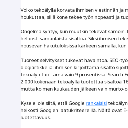
Voiko tekoälyllä korvata ihmisen viestinnän ja m
houkuttaa, sillä kone tekee työn nopeasti ja tu
Ongelma syntyy, kun muutkin tekevät samoin. Ku
helposti samanlaista sisältöä. Siksi ihmisen te
nousevan hakutuloksissa kärkeen samalla, kun t
Tuoreet selvitykset tukevat havaintoa. SEO-ty
blogiartikkelia: ihmisen kirjoittama sisältö sij
tekoälyn tuottama vain 9 prosentissa. Search 
2 000 kokonaan tekoälyllä tuotettua sisältöä 1
mutta kolmen kuukauden jälkeen vain murto-osa
Kyse ei ole siitä, että Google
rankaisisi
tekoälyn 
heikosti Googlen laatukriteereillä. Näitä ovat E
luotettavuus.