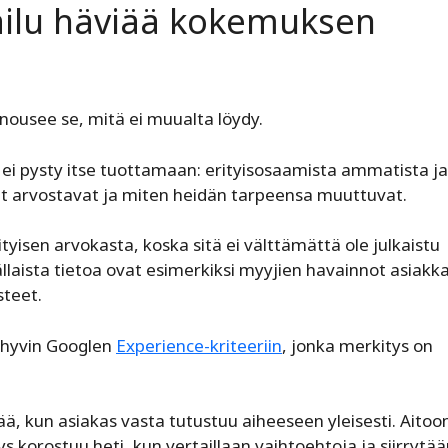
ailu häviää kokemuksen
 nousee se, mitä ei muualta löydy.
ly ei pysty itse tuottamaan: erityisosaamista ammatista ja
at arvostavat ja miten heidän tarpeensa muuttuvat.
isen arvokasta, koska sitä ei välttämättä ole julkaistu
ällaista tietoa ovat esimerkiksi myyjien havainnot asiakk
steet.
t hyvin Googlen
Experience-kriteeriin
, jonka merkitys on
tää, kun asiakas vasta tutustuu aiheeseen yleisesti. Aitoo
korostuu heti, kun vertaillaan vaihtoehtoja ja siirrytää