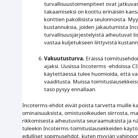
turvallisuustoimenpiteet ovat jatkuvas
takaamiseksi on koottu erinäisiin kan
konttien pakollisista seulonnoista. Myy
kustannuksia, joiden jakautumista Inc
turvallisuusjärjestelyistä aiheutuvat 
vastaa kuljetukseen liittyvistä kustann
Vakuutusturva.
Eräissä toimitusehdo
ajaksi. Uusissa Incoterms -ehdoissa CI
käytettäessä tulee huomioida, että v
vaaditusta. Muissa toimituslausekkeis
taso pysyy ennallaan.
Incoterms-ehdot eivät poista tarvetta muille ka
ominaisuuksista, omistusoikeuden siirrosta, ma
rikkomisesta aiheutuvista seuraamuksista ja nä
tuleekin Incoterms-toimituslausekkeiden käytö
edulliset sopimusehdot, kuten myyjän vahingon