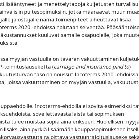
ti lisääntyneet ja menettelytapoja kuljetusten turvallis
sainvälisiin puitesopimuksiin, jotka määräävät muun mua
jälle ja ostajalle nämä toimenpiteet aiheuttavat lisää
oterms 2020 -ehdoissa halutaan selventää. Pääsääntöise
lisäkustannukset kuuluvat samalle osapuolelle, joka muut
uksista.
issa myyjän vastuulla on tavaran vakuuttaminen kuljetu
P-toimituslauseketta (
carriage and insurance paid to
)
akuutusturvan taso on noussut Incoterms 2010 -ehdoissa
sa, joissa vakuuttaminen on myyjän vastuulla, vakuutus
uppaehdoille. Incoterms-ehdoilla ei sovita esimerkiksi t
ksuehdoista, sovellettavasta laista tai sopimuksen
istä tulee muistaa sopia aina erikseen. Huolellisen myyj
n lisäksi aina pyrkiä lisäämään kauppasopimukseen itsel
korvausvastuuta rajoittava vastuunrajoituslauseke sek