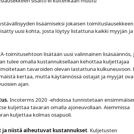
uslausekkeen sisältö ei kuitenkaan muutu
stävällisyyden lisäämiseksi jokaisen toimituslausekkeen
ätty uusi kohta, josta löytyy listattuna kaikki myyjän ja
.
CA-toimitusehtoon lisätään uusi valinnainen lisäsäännös,
an tulee omalla kustannuksellaan kehottaa kuljettajaa
 ilmoitetaan tavaroiden olevan lastattuna kulkuneuvoon.
mäistä kertaa, mutta käytännössä ostajat ja myyjät ova
vuosien ajan.
tus.
Incoterms 2020 -ehdoissa tunnistetaan ensimmäise
 itse kuljettaa tavaran omalla ajoneuvollaan. Aiemmissa
aran kuljettaa kolmas osapuoli.
 ja niistä aiheutuvat kustannukset
. Kuljetusten