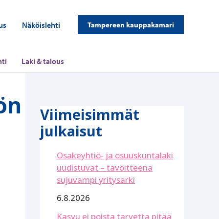
us
Näköislehti
Tampereen kauppakamari
ti
Laki & talous
ön
Viimeisimmät
julkaisut
Osakeyhtiö- ja osuuskuntalaki
uudistuvat – tavoitteena
sujuvampi yritysarki
6.8.2026
Kasvu ei poista tarvetta pitää