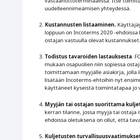
vastaanottoterminaalissa. Itse toimit
uudelleennimeämisen yhteydessä.
Kustannusten listaaminen.
Käyttäjäy
loppuun on Incoterms 2020 -ehdoissa lis
ostajan vastuulla olevat kustannukset
Todistus tavaroiden lastauksesta
. F
mukaan osapuolien niin sopiessa ostaj
toimittamaan myyjälle asiakirja, jolla
lisätään Incoterms-ehtoihin nyt ensim
käyttäneet kyseistä toimintatapaa jo 
Myyjän tai ostajan suorittama kulje
kerran tilanne, jossa myyjä tai ostaja
ehdoissa oletuksena on ollut, että tav
Kuljetusten turvallisuusvaatimukset