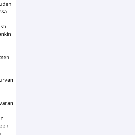
uuden
ssa
sti
enkin
ksen
turvan
avaran
än
leen
ä