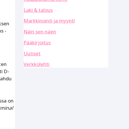
Laki & talous
Markkinointi ja myynti
ksen
s -
Näin sen näen
Pääkirjoitus
Uutiset
ten
Verkkolehti
ti D-
apahdu
ssa on
rminal