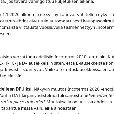
itä, jos tavara vahingoittuu kuljetuksen aikana.
.1.2020 alkaen ja ne syrjäyttänevät vähitellen nykyisin
ncoterms-ehdot eivät tule automaattisesti kauppasopimu
enomaista viittausta vuosiluvulla täsmennettyyn Incoterm
eseen.
sina verrattuna edellisiin Incoterms 2010 -ehtoihin. Ku
 F-, C- ja D–lausekkeisiin siten, että E-lausekkeista koh
 jatkuvasti lisääntyvät. Vaikka toimituslausekkeissa ei t
ä mielessä:
elleen DPU:ksi
. Näkyvin muutos Incoterms 2020 -ehdoi
anha DAT-kirjainyhdistelmä tuli sanoista
delivered at te
ered at place unloaded
. Muutoksella on uusissa ehdoissa
oi tapahtua missä vain, eikä ainoastaan