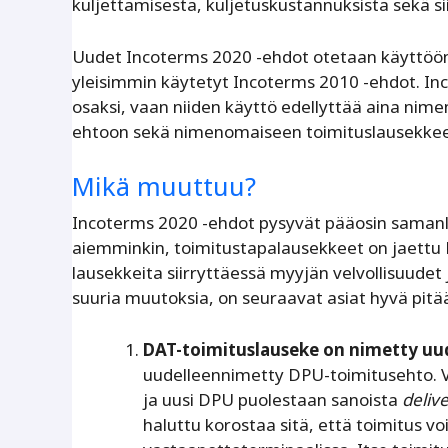
kuljettamisesta, kuljetuskustannuksista sekä si
Uudet Incoterms 2020 -ehdot otetaan käyttöön 1
yleisimmin käytetyt Incoterms 2010 -ehdot. I
osaksi, vaan niiden käyttö edellyttää aina nim
ehtoon sekä nimenomaiseen toimituslausekke
Mikä muuttuu?
Incoterms 2020 -ehdot pysyvät pääosin samanlai
aiemminkin, toimitustapalausekkeet on jaettu E-,
lausekkeita siirryttäessä myyjän velvollisuudet
suuria muutoksia, on seuraavat asiat hyvä pitä
DAT-toimituslauseke on nimetty uud
uudelleennimetty DPU-toimitusehto. V
ja uusi DPU puolestaan sanoista
deliv
haluttu korostaa sitä, että toimitus v