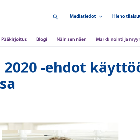
Hae
Mediatiedot
Hieno tilaisu
Pääkirjoitus
Blogi
Näin sen näen
Markkinointi ja myyn
 2020 -ehdot käyttö
ssa