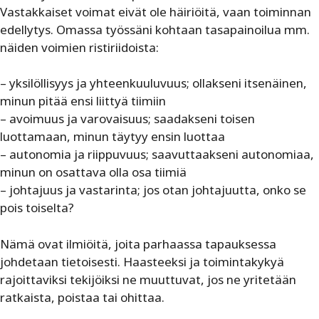
Vastakkaiset voimat eivät ole häiriöitä, vaan toiminnan
edellytys. Omassa työssäni kohtaan tasapainoilua mm.
näiden voimien ristiriidoista:
– yksilöllisyys ja yhteenkuuluvuus; ollakseni itsenäinen,
minun pitää ensi liittyä tiimiin
– avoimuus ja varovaisuus; saadakseni toisen
luottamaan, minun täytyy ensin luottaa
– autonomia ja riippuvuus; saavuttaakseni autonomiaa,
minun on osattava olla osa tiimiä
– johtajuus ja vastarinta; jos otan johtajuutta, onko se
pois toiselta?
Nämä ovat ilmiöitä, joita parhaassa tapauksessa
johdetaan tietoisesti. Haasteeksi ja toimintakykyä
rajoittaviksi tekijöiksi ne muuttuvat, jos ne yritetään
ratkaista, poistaa tai ohittaa.