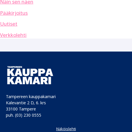
Näin sen näen
Pääkirjoitus
Uutiset
Verkkolehti
Tampereen kauppakamari
Kalevantie 2 D, 6. krs
33100 Tampere
puh. (03) 230 0555
Näköislehti