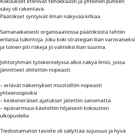
Kokoukset etenivät tehokkaasti ja yhteinen puheen
sävy oli rakentava.
Päätökset syntyivät ilman näkyvää kitkaa.
Samanaikaisesti organisaatiossa päätöksistä tehtiin
erilaisia tulkintoja. Joku koki strategian liian varovaiseksi
ja toinen piti riskejä jo valmiiksi liian suurina.
Johtoryhmän työskentelyssä alkoi näkyä ilmiö, jossa
jännitteet ohitettiin nopeasti:
– eriävät näkemykset muotoiltiin nopeasti
yhteensopiviksi
– keskeneräiset ajatukset jätettiin sanomatta
– epävarmuus käsiteltiin hiljaisesti kokousten
ulkopuolella
Tiedostamaton tavoite oli säilyttää sujuvuus ja hyvä