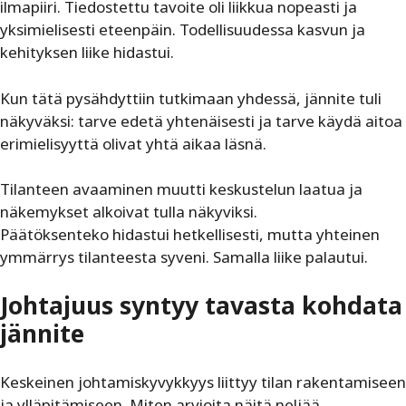
ilmapiiri. Tiedostettu tavoite oli liikkua nopeasti ja
yksimielisesti eteenpäin. Todellisuudessa kasvun ja
kehityksen liike hidastui.
Kun tätä pysähdyttiin tutkimaan yhdessä, jännite tuli
näkyväksi: tarve edetä yhtenäisesti ja tarve käydä aitoa
erimielisyyttä olivat yhtä aikaa läsnä.
Tilanteen avaaminen muutti keskustelun laatua ja
näkemykset alkoivat tulla näkyviksi.
Päätöksenteko hidastui hetkellisesti, mutta yhteinen
ymmärrys tilanteesta syveni. Samalla liike palautui.
Johtajuus syntyy tavasta kohdata
jännite
Keskeinen johtamiskyvykkyys liittyy tilan rakentamiseen
ja ylläpitämiseen. Miten arvioita näitä neljää