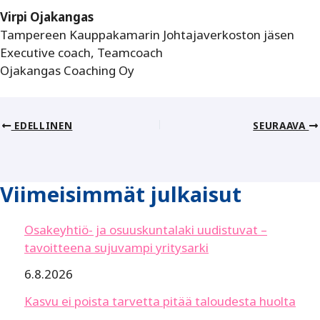
Virpi Ojakangas
Tampereen Kauppakamarin Johtajaverkoston jäsen
Executive coach, Teamcoach
Ojakangas Coaching Oy
EDELLINEN
SEURAAVA
Viimeisimmät julkaisut
Osakeyhtiö- ja osuuskuntalaki uudistuvat –
tavoitteena sujuvampi yritysarki
6.8.2026
Kasvu ei poista tarvetta pitää taloudesta huolta