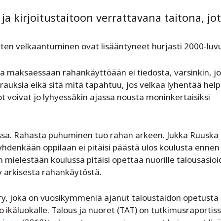
ja kirjoitustaitoon verrattavana taitona, jo
uorten velkaantuminen ovat lisääntyneet hurjasti 2000-luvu
illa maksaessaan rahankäyttöään ei tiedosta, varsinkin, j
rauksia eikä sitä mitä tapahtuu, jos velkaa lyhentää help
rot voivat jo lyhyessäkin ajassa nousta moninkertaisiksi
ussa. Rahasta puhuminen tuo rahan arkeen. Jukka Ruuska
hdenkään oppilaan ei pitäisi päästä ulos koulusta ennen
 mielestään koulussa pitäisi opettaa nuorille talousasio
yy arkisesta rahankäytöstä.
ry, joka on vuosikymmeniä ajanut taloustaidon opetusta
 ikäluokalle. Talous ja nuoret (TAT) on tutkimusraportis