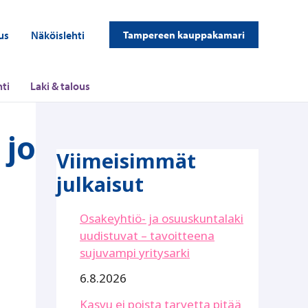
us
Näköislehti
Tampereen kauppakamari
ti
Laki & talous
 jo
Viimeisimmät
julkaisut
Osakeyhtiö- ja osuuskuntalaki
uudistuvat – tavoitteena
sujuvampi yritysarki
6.8.2026
Kasvu ei poista tarvetta pitää