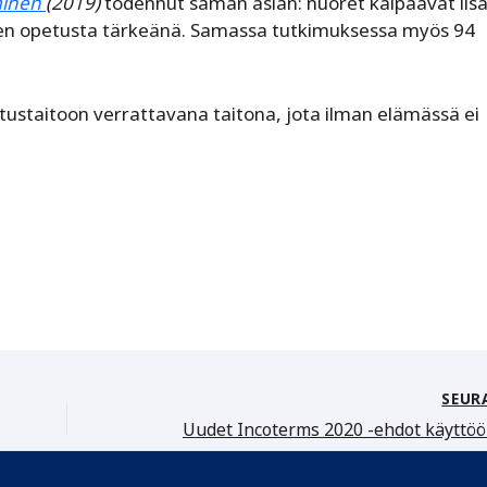
minen
(2019)
todennut saman asian: nuoret kaipaavat lis
iden opetusta tärkeänä. Samassa tutkimuksessa myös 94
itustaitoon verrattavana taitona, jota ilman elämässä ei
SEUR