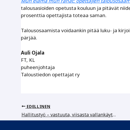
Mun elämä mun rahat: opettajien talousosaa
talousasioiden opetusta kouluun ja pitävät ni
prosenttia opettajista toteaa saman.
Talousosaamista voidaankin pitää luku- ja kirjo
pärjää.
Auli Ojala
FT, KL
puheenjohtaja
Taloustiedon opettajat ry
EDELLINEN
Hallitustyö – vastuuta, viisasta vallankäyttöä ja iloista kehittämistä