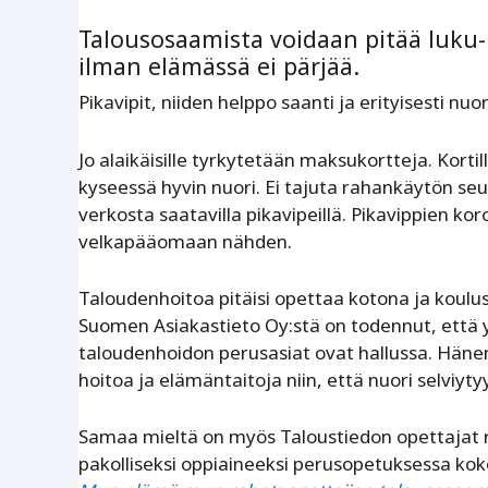
Talousosaamista voidaan pitää luku- 
ilman elämässä ei pärjää.
Pikavipit, niiden helppo saanti ja erityisesti n
Jo alaikäisille tyrkytetään maksukortteja. Kort
kyseessä hyvin nuori. Ei tajuta rahankäytön seu
verkosta saatavilla pikavipeillä. Pikavippien ko
velkapääomaan nähden.
Taloudenhoitoa pitäisi opettaa kotona ja koul
Suomen Asiakastieto Oy:stä on todennut, että y
taloudenhoidon perusasiat ovat hallussa. Hänen
hoitoa ja elämäntaitoja niin, että nuori selviyt
Samaa mieltä on myös Taloustiedon opettajat 
pakolliseksi oppiaineeksi perusopetuksessa koko