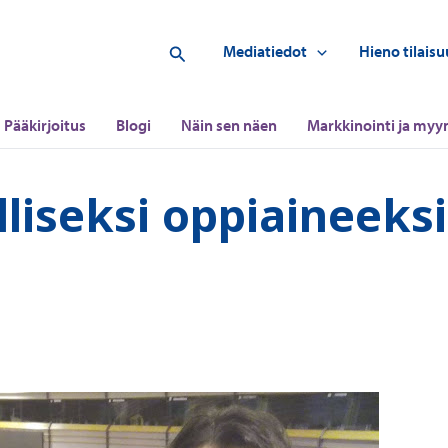
Hae
Mediatiedot
Hieno tilaisu
Pääkirjoitus
Blogi
Näin sen näen
Markkinointi ja myyn
liseksi oppiaineeksi