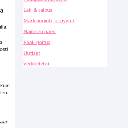
ta
Laki & talous
Markkinointi ja myynti
lla.
Näin sen näen
os
Pääkirjoitus
osti
Uutiset
Verkkolehti
 kuin
iden
saan