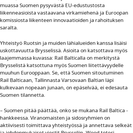
muassa Suomen pysyvästä EU-edustustosta
liikenneasioista vastaavana virkamiehenä ja Euroopan
komissiosta liikenteen innovaatioiden ja rahoituksen
saralta.
Yhteistyö Ruotsin ja muiden lähialueiden kanssa lisäisi
uskottavuutta Brysselissä. Asioita on katsottava myös
laajemmassa kuvassa: Rail Balticalla on merkitystä
Brysselistä katsottuna myös Suomen liitettävyydelle
muuhun Eurooppaan. Se, että Suomen sitoutuminen
Rail Balticaan, Tallinnasta Varsovaan Baltian läpi
kulkevaan nopeaan junaan, on epäselvää, ei edesauta
Suomen tilannetta.
– Suomen pitää päättää, onko se mukana Rail Baltica -
hankkeessa. Viranomaisten ja sidosryhmien on
aktiivisesti toimittava yhteistyössä ja annettava selkeät
ja johdonmukaiset viestit Brysseliin, Wood totesi.