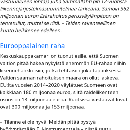
vastuualueen johtaja Juha Sammallahti piti 12-vuotista
liikennejärjestelmäsuunnitelmaa tärkeänä. Samoin 362
miljoonan euron lisärahoitus perusväylänpitoon on
tervetullut, muttei se riitä. – Teiden rakenteellinen
kunto heikkenee edelleen.
Eurooppalainen raha
Keskuskauppakamari on tuonut esille, että Suomen
valtion pitää hakea nykyistä enemmän EU-rahaa niihin
liikennehankkeisiin, jotka tehtäisiin joka tapauksessa.
Valtion saaman rahoituksen määrä on ollut laskeva.
EU:lta vuosien 2014–2020 väylätuet Suomeen ovat
kaikkiaan 180 miljoonaa euroa, siitä raideliikenteen
osuus on 18 miljoonaa euroa. Ruotsissa vastaavat luvut
ovat 300 miljoonaa ja 153 miljoonaa.
– Tilanne ei ole hyvä. Meidän pitää pystyä
hyödyntämään EU-instrumentteja – niistä saatu