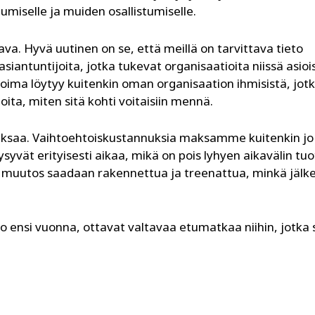
umiselle ja muiden osallistumiselle.
. Hyvä uutinen on se, että meillä on tarvittava tieto
iantuntijoita, jotka tukevat organisaatioita niissä asioi
oima löytyy kuitenkin oman organisaation ihmisistä, jot
oita, miten sitä kohti voitaisiin mennä.
aksaa. Vaihtoehtoiskustannuksia maksamme kuitenkin jo 
vät erityisesti aikaa, mikä on pois lyhyen aikavälin tuo
tta muutos saadaan rakennettua ja treenattua, minkä jälk
 ensi vuonna, ottavat valtavaa etumatkaa niihin, jotka 