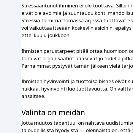
Stressaantunut ihminen ei ole tuottava. Sillo
eivät ole avoimia ja suuntaudu kohti mahdol
Stressiä toimimattomassa arjessa tuottavat esim
voi vaikuttaa itseään koskeviin asioihin, epäily
ettei kuulu joukkoon.
Ihmisten perustarpeet pitää ottaa huomioon org
toimivat organisaatiot pääsevät jo todella pitkä
Parhaimmat pystyvät tämän jälkeen vielä tarj
Ihmisten hyvinvointi ja tuottoisa bisnes eivät s
hukkaa, hyvinvointi luo tuottavuutta. On välttä
ansaitsee.
Valinta on meidän
Jotta muutos tapahtuu, on nähtävä uudistumise
taloudellisista hy
ö
dyistä — olennaista on, että m