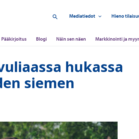
Hae
Mediatiedot
Hieno tilaisu
Pääkirjoitus
Blogi
Näin sen näen
Markkinointi ja myyn
vuliaassa hukassa
uden siemen