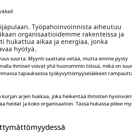
rkkeli
kijäpulaan. Työpahoinvoinnista aiheutuu
ikaan organisaatioidemme rakenteissa ja
sti hukattua aikaa ja energiaa, jonka
vaa hyötyä.
uvuus suurta. Myynti saattaisi vetää, mutta emme pysty
alla ihmiset voivat yhä huonommin töissä, mikä on suur
pahimmassa tapauksessa työkyvyttömyyseläkkeet rampautt
 kurjan arjen hukkaa, joka heikentää ihmisten hyvinvoint
a heidät ja koko organisaation. Tässä hukassa piilee my
yttymättömyydessä