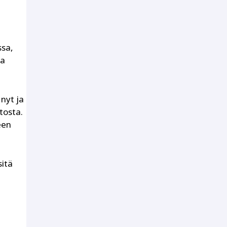
ssa,
ka
nyt ja
tosta.
een
sitä