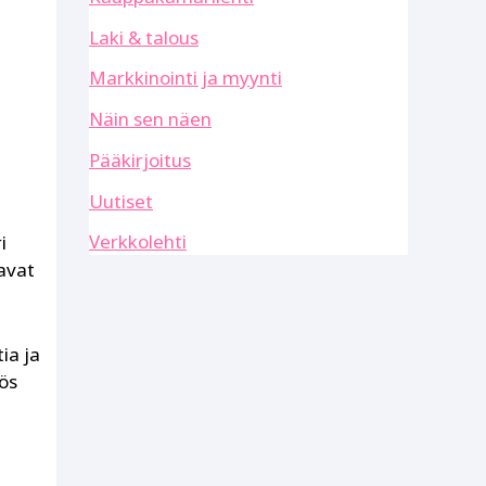
Laki & talous
Markkinointi ja myynti
Näin sen näen
Pääkirjoitus
Uutiset
Verkkolehti
i
avat
ia ja
ös