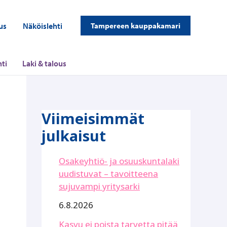
us
Näköislehti
Tampereen kauppakamari
ti
Laki & talous
Viimeisimmät
julkaisut
Osakeyhtiö- ja osuuskuntalaki
uudistuvat – tavoitteena
sujuvampi yritysarki
6.8.2026
Kasvu ei poista tarvetta pitää