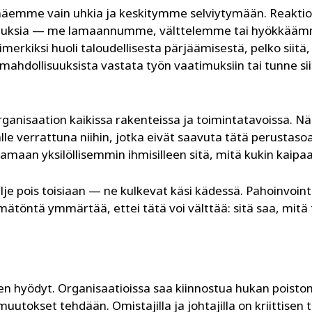
in näemme vain uhkia ja keskitymme selviytymään. Reak
lisuuksia — me lamaannumme, välttelemme tai hyökkääm
erkiksi huoli taloudellisesta pärjäämisestä, pelko siitä, 
s mahdollisuuksista vastata työn vaatimuksiin tai tunne sii
anisaation kaikissa rakenteissa ja toimintatavoissa. Nä
lle verrattuna niihin, jotka eivät saavuta tätä perustasoa
oamaan yksil
ö
llisemmin ihmisilleen sitä
, mit
ä kukin kaipaa
ulje pois toisiaan — ne kulkevat käsi kädess
ä. Pahoinvoint
mätöntä ymmärtää, ettei tätä voi välttää: sitä saa,
mit
ä 
n hyödyt. Organisaatioissa saa
kiinnostua hukan poisto
uutokset tehdään. Omistajilla ja johtajilla on kriittisen 