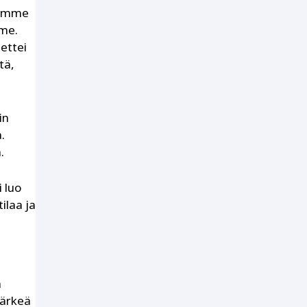
tiomme
me.
ettei
tä,
in
.
.
i luo
tilaa ja
n
tärkeä