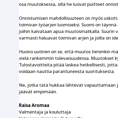
osa muutoksessa, sillä he luovat puitteet onnist
Onnistumisen mahdollisuuteen on myös uskottava
toimivan työarjen luomiseksi. Suomi on täynnä as
joihin kaivataan apua muutosmatkalla. Suurin v
varmasti haluavat toimivan arjen ja joilla on ide
Huono uutinen on se, että muutos tietenkin m
vielä rankemmin tulevaisuudessa. Muutokset kysy
Tulostavoitteita pitää laskea hetkellisesti, jo
voidaan nauttia parantuneesta suorituksesta.
Ne, jotka tätä hukkaa lähtevät vapauttamaan jo
jäävät empimään.
Raisa Aromaa
Valmentaja ja kouluttaja