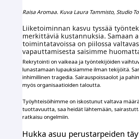
Raisa Aromaa.
Kuva Laura Tammisto, Studio To
Liiketoiminnan kasvu tyssää työnte
merkittäviä kustannuksia. Samaan a
toimintatavoissa on piilossa valtava
vapauttamisesta saisimme huomatta
Rekrytointi on vaikeaa ja työntekijöiden vaiht
lunastamaan lupauksiamme ilman tekijöitä. Sam
inhimillinen tragedia. Sairauspoissaolot ja 
myös organisaatioiden taloutta.
Ty
ö
yhteis
ö
ihimme on iskostunut
valtava määrä
tuottavuutta, saa heidä
t l
ähtemään, sairastutta
ratkaisu ongelmiin.
Hukka asuu perustarpeiden tä