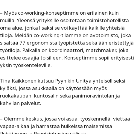
– Myös co-working-konseptimme on erilainen kuin
muilla. Yleensä yrityksille osoitetaan toimistohotellista
oma alue, jonka lisäksi se voi käyttää kaikille yhteisiä
tiloja. Meidän co-working-tilamme on avotoimisto, joka
sisältää 77 ergonomista työpistettä sekä äänieristettyjä
työtiloja. Paikalla on koordinaattori, matchmaker, joka
esittelee osaajia toisilleen. Konseptimme sopii erityisesti
yksin työskenteleville.
Tina Kaikkonen kutsuu Pyynikin Unitya yhteisölliseksi
kyläksi, jossa asukkaalla on käytössään myös
ruokakaupan, kuntosalin sekä panimoravintolan ja
kahvilan palvelut.
– Olemme keskus, jossa voi asua, työskennellä, viettää
vapaa-aikaa ja harrastaa huikeissa maisemissa
Pyhäjärven ja Pyynikinharjun välissä.