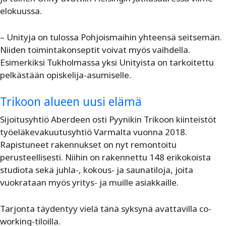
elokuussa.
– Unityja on tulossa Pohjoismaihin yhteensä seitsemän.
Niiden toimintakonseptit voivat myös vaihdella.
Esimerkiksi Tukholmassa yksi Unityista on tarkoitettu
pelkästään opiskelija-asumiselle.
Trikoon alueen uusi elämä
Sijoitusyhtiö Aberdeen osti Pyynikin Trikoon kiinteistöt
työeläkevakuutusyhtiö Varmalta vuonna 2018.
Rapistuneet rakennukset on nyt remontoitu
perusteellisesti. Niihin on rakennettu 148 erikokoista
studiota sekä juhla-, kokous- ja saunatiloja, joita
vuokrataan myös yritys- ja muille asiakkaille.
Tarjonta täydentyy vielä tänä syksynä avattavilla co-
working-tiloilla.