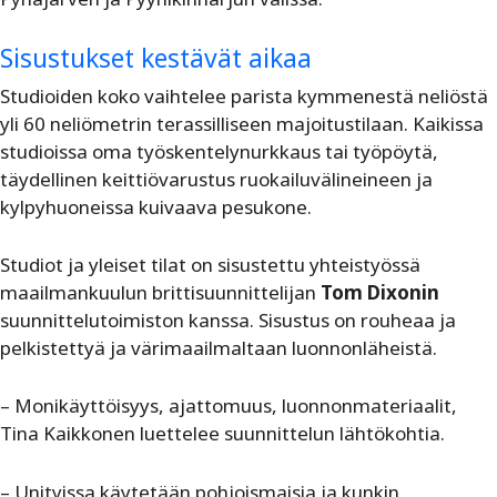
Sisustukset kestävät aikaa
Studioiden koko vaihtelee parista kymmenestä neliöstä
yli 60 neliömetrin terassilliseen majoitustilaan. Kaikissa
studioissa oma työskentelynurkkaus tai työpöytä,
täydellinen keittiövarustus ruokailuvälineineen ja
kylpyhuoneissa kuivaava pesukone.
Studiot ja yleiset tilat on sisustettu yhteistyössä
maailmankuulun brittisuunnittelijan
Tom Dixonin
suunnittelutoimiston kanssa. Sisustus on rouheaa ja
pelkistettyä ja värimaailmaltaan luonnonläheistä.
– Monikäyttöisyys, ajattomuus, luonnonmateriaalit,
Tina Kaikkonen luettelee suunnittelun lähtökohtia.
– Unityissa käytetään pohjoismaisia ja kunkin