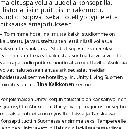
majoituspalveluja uudella konseptilla.
Historiallisiin puitteisiin rakennetut
studiot sopivat sekä hotelliyöpyjille että
pitkäaikaismajoitukseen.
– Toimimme hotellina, mutta kaikki studiomme on
kalustettu ja varusteltu siten, että niissä voi asua
viikkoja tai kuukausia. Studiot sopivat esimerkiksi
työprojektin takia väliaikaista asuntoa tarvitseville tai
vaikkapa kodin putkiremontin alta muuttaville. Asukkaat
voivat halutessaan antaa arkiset asiat meidän
hoidettavaksemme hotellityyliin, Unity Living Suomen
toimitusjohtaja
Tina Kaikkonen
kertoo.
Pohjoismaisen Unity-ketjun taustalla on kansainvälinen
sijoitusyhtiö Aberdeen. Unity Living -majoituskonseptin
mukaisia kohteita on myös Ruotsissa ja Tanskassa.
Konsepti tuotiin Suomessa ensimmäiseksi Tampereelle
ja toinen Unity avattiin Helsingin Jätkäsaaressa viime