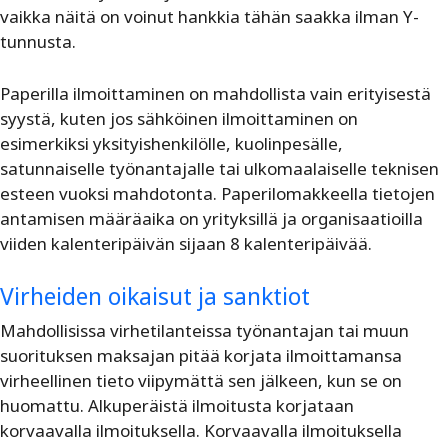
vaikka näitä on voinut hankkia tähän saakka ilman Y-
tunnusta.
Paperilla ilmoittaminen on mahdollista vain erityisestä
syystä, kuten jos sähköinen ilmoittaminen on
esimerkiksi yksityishenkilölle, kuolinpesälle,
satunnaiselle työnantajalle tai ulkomaalaiselle teknisen
esteen vuoksi mahdotonta. Paperilomakkeella tietojen
antamisen määräaika on yrityksillä ja organisaatioilla
viiden kalenteripäivän sijaan 8 kalenteripäivää.
Virheiden oikaisut ja sanktiot
Mahdollisissa virhetilanteissa työnantajan tai muun
suorituksen maksajan pitää korjata ilmoittamansa
virheellinen tieto viipymättä sen jälkeen, kun se on
huomattu. Alkuperäistä ilmoitusta korjataan
korvaavalla ilmoituksella. Korvaavalla ilmoituksella