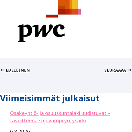
EDELLINEN
SEURAAVA
Viimeisimmät julkaisut
Osakeyhtiö- ja osuuskuntalaki uudistuvat –
tavoitteena sujuvampi yritysarki
6.8.2026