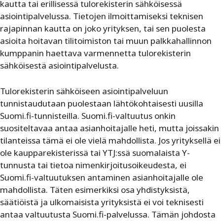
kautta tai erillisessä tulorekisterin sähköisessä
asiointipalvelussa. Tietojen ilmoittamiseksi teknisen
rajapinnan kautta on joko yrityksen, tai sen puolesta
asioita hoitavan tilitoimiston tai muun palkkahallinnon
kumppanin haettava varmennetta tulorekisterin
sähköisestä asiointipalvelusta.
Tulorekisterin sähköiseen asiointipalveluun
tunnistaudutaan puolestaan lähtökohtaisesti uusilla
Suomi.fi-tunnisteilla. Suomi.fi-valtuutus onkin
suositeltavaa antaa asianhoitajalle heti, mutta joissakin
tilanteissa tämä ei ole vielä mahdollista. Jos yrityksellä ei
ole kaupparekisterissä tai YTJ:ssä suomalaista Y-
tunnusta tai tietoa nimenkirjoitusoikeudesta, ei
Suomi.fi-valtuutuksen antaminen asianhoitajalle ole
mahdollista. Täten esimerkiksi osa yhdistyksistä,
säätiöistä ja ulkomaisista yrityksistä ei voi teknisesti
antaa valtuutusta Suomi.fi-palvelussa. Tämän johdosta