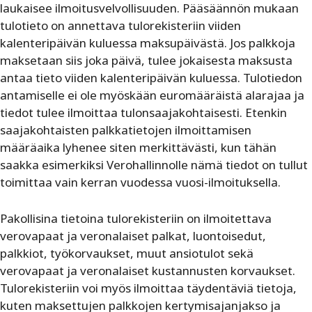
laukaisee ilmoitusvelvollisuuden. Pääsäännön mukaan
tulotieto on annettava tulorekisteriin viiden
kalenteripäivän kuluessa maksupäivästä. Jos palkkoja
maksetaan siis joka päivä, tulee jokaisesta maksusta
antaa tieto viiden kalenteripäivän kuluessa. Tulotiedon
antamiselle ei ole myöskään euromääräistä alarajaa ja
tiedot tulee ilmoittaa tulonsaajakohtaisesti. Etenkin
saajakohtaisten palkkatietojen ilmoittamisen
määräaika lyhenee siten merkittävästi, kun tähän
saakka esimerkiksi Verohallinnolle nämä tiedot on tullut
toimittaa vain kerran vuodessa vuosi-ilmoituksella.
Pakollisina tietoina tulorekisteriin on ilmoitettava
verovapaat ja veronalaiset palkat, luontoisedut,
palkkiot, työkorvaukset, muut ansiotulot sekä
verovapaat ja veronalaiset kustannusten korvaukset.
Tulorekisteriin voi myös ilmoittaa täydentäviä tietoja,
kuten maksettujen palkkojen kertymisajanjakso ja