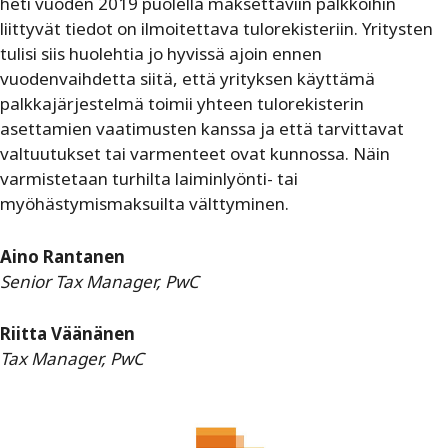
heti vuoden 2019 puolella maksettaviin palkkoihin
liittyvät tiedot on ilmoitettava tulorekisteriin. Yritysten
tulisi siis huolehtia jo hyvissä ajoin ennen
vuodenvaihdetta siitä, että yrityksen käyttämä
palkkajärjestelmä toimii yhteen tulorekisterin
asettamien vaatimusten kanssa ja että tarvittavat
valtuutukset tai varmenteet ovat kunnossa. Näin
varmistetaan turhilta laiminlyönti- tai
myöhästymismaksuilta välttyminen.
Aino Rantanen
Senior Tax Manager, PwC
Riitta Väänänen
Tax Manager, PwC