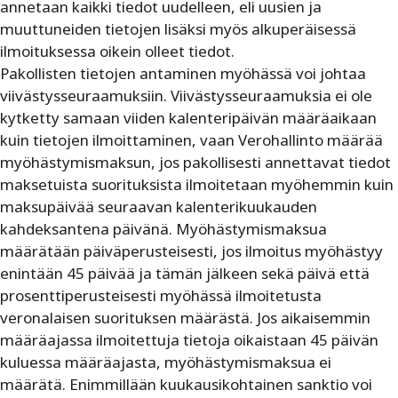
annetaan kaikki tiedot uudelleen, eli uusien ja
muuttuneiden tietojen lisäksi myös alkuperäisessä
ilmoituksessa oikein olleet tiedot.
Pakollisten tietojen antaminen myöhässä voi johtaa
viivästysseuraamuksiin. Viivästysseuraamuksia ei ole
kytketty samaan viiden kalenteripäivän määräaikaan
kuin tietojen ilmoittaminen, vaan Verohallinto määrää
myöhästymismaksun, jos pakollisesti annettavat tiedot
maksetuista suorituksista ilmoitetaan myöhemmin kuin
maksupäivää seuraavan kalenterikuukauden
kahdeksantena päivänä. Myöhästymismaksua
määrätään päiväperusteisesti, jos ilmoitus myöhästyy
enintään 45 päivää ja tämän jälkeen sekä päivä että
prosenttiperusteisesti myöhässä ilmoitetusta
veronalaisen suorituksen määrästä. Jos aikaisemmin
määräajassa ilmoitettuja tietoja oikaistaan 45 päivän
kuluessa määräajasta, myöhästymismaksua ei
määrätä. Enimmillään kuukausikohtainen sanktio voi