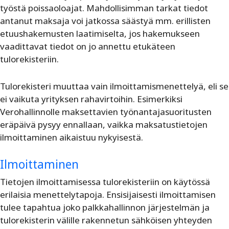
työstä poissaoloajat. Mahdollisimman tarkat tiedot
antanut maksaja voi jatkossa säästyä mm. erillisten
etuushakemusten laatimiselta, jos hakemukseen
vaadittavat tiedot on jo annettu etukäteen
tulorekisteriin.
Tulorekisteri muuttaa vain ilmoittamismenettelyä, eli se
ei vaikuta yrityksen rahavirtoihin. Esimerkiksi
Verohallinnolle maksettavien työnantajasuoritusten
eräpäivä pysyy ennallaan, vaikka maksatustietojen
ilmoittaminen aikaistuu nykyisestä.
Ilmoittaminen
Tietojen ilmoittamisessa tulorekisteriin on käytössä
erilaisia menettelytapoja. Ensisijaisesti ilmoittamisen
tulee tapahtua joko palkkahallinnon järjestelmän ja
tulorekisterin välille rakennetun sähköisen yhteyden