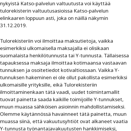
nykyistä Katso-palvelun valtuutusta voi käyttää
tulorekisterin valtuutusasioissa Katso-palvelun
elinkaaren loppuun asti, joka on näillä näkymin
31.12.2019.
Tulorekisteriin voi ilmoittaa maksutietoja, vaikka
esimerkiksi ulkomaisella maksajalla ei olisikaan
suomalaista henkilötunnusta tai Y-tunnusta. Tällaisessa
tapauksessa maksaja ilmoittaa kotimaansa vastaavan
tunnuksen ja osoitetiedot kotivaltiossaan. Vaikka Y-
tunnuksen hakeminen ei ole ollut pakollista esimerkiksi
ulkomaisille yrityksille, eikä Tulorekisteriin
ilmoittaminenkaan tätä vaadi, uudet toimintamallit
tuovat painetta saada kaikille toimijoille Y-tunnukset,
muun muassa sähköisen asioinnin mahdollistamiseksi.
Olemme käytännössä havainneet tätä painetta, muun
muassa siinä, että vakuutusyhtiöt ovat alkaneet vaatia
Y-tunnusta työnantajavakuutusten hankkimiseksi,