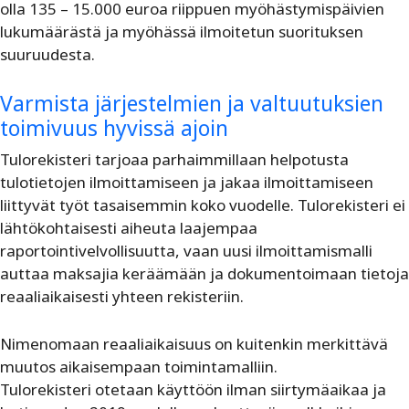
olla 135 – 15.000 euroa riippuen myöhästymispäivien
lukumäärästä ja myöhässä ilmoitetun suorituksen
suuruudesta.
Varmista järjestelmien ja valtuutuksien
toimivuus hyvissä ajoin
Tulorekisteri tarjoaa parhaimmillaan helpotusta
tulotietojen ilmoittamiseen ja jakaa ilmoittamiseen
liittyvät työt tasaisemmin koko vuodelle. Tulorekisteri ei
lähtökohtaisesti aiheuta laajempaa
raportointivelvollisuutta, vaan uusi ilmoittamismalli
auttaa maksajia keräämään ja dokumentoimaan tietoja
reaaliaikaisesti yhteen rekisteriin.
Nimenomaan reaaliaikaisuus on kuitenkin merkittävä
muutos aikaisempaan toimintamalliin.
Tulorekisteri otetaan käyttöön ilman siirtymäaikaa ja