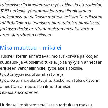
tulorekisteriin ilmoitetaan myös eläke- ja etuustiedot.
Tällä hetkellä työnantajat joutuvat ilmoittamaan
maksamistaan palkoista monelle eri taholle erilaisten
määräaikojen ja teknisten menetelmien mukaisesti.
Jatkossa tiedot eri viranomaisten tarpeita varten
annetaan yhteen paikkaan.
Mikä muuttuu – mikä ei
Tulorekisteriin annettava ilmoitus korvaa palkkojen
kuukausi- ja vuosi-ilmoituksia, joita nykyisin annetaan
erikseen Verohallinnolle, työeläkelaitoksille,
työttömyysvakuutusrahastolle ja
työtapaturmavakuuttajille. Keskeinen tulorekisterin
aiheuttama muutos on ilmoittamisen
reaaliaikaistuminen
.
Uudessa ilmoittamismallissa suorituksen maksu