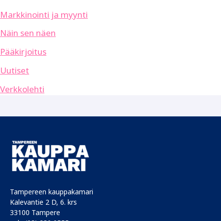
Markkinointi ja myynti
Näin sen näen
Pääkirjoitus
Uutiset
Verkkolehti
Tampereen kauppakamari
Kalevantie 2 D, 6. krs
33100 Tampere