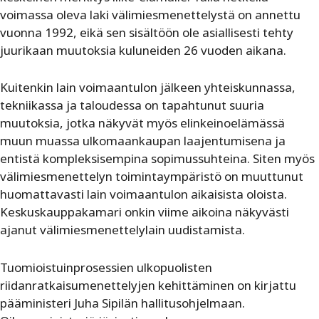
voimassa oleva laki välimiesmenettelystä on annettu
vuonna 1992, eikä sen sisältöön ole asiallisesti tehty
juurikaan muutoksia kuluneiden 26 vuoden aikana.
Kuitenkin lain voimaantulon jälkeen yhteiskunnassa,
tekniikassa ja taloudessa on tapahtunut suuria
muutoksia, jotka näkyvät myös elinkeinoelämässä
muun muassa ulkomaankaupan laajentumisena ja
entistä kompleksisempina sopimussuhteina. Siten myös
välimiesmenettelyn toimintaympäristö on muuttunut
huomattavasti lain voimaantulon aikaisista oloista.
Keskuskauppakamari onkin viime aikoina näkyvästi
ajanut välimiesmenettelylain uudistamista.
Tuomioistuinprosessien ulkopuolisten
riidanratkaisumenettelyjen kehittäminen on kirjattu
pääministeri Juha Sipilän hallitusohjelmaan.