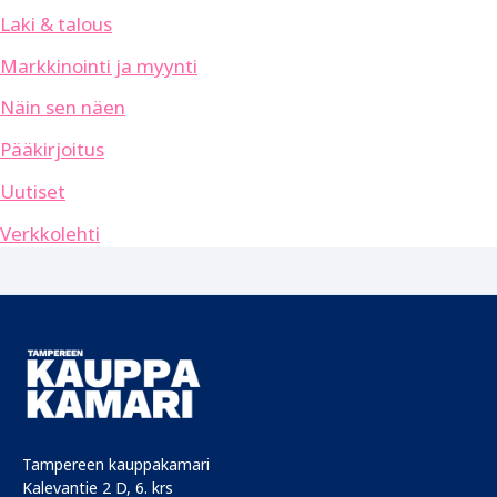
Laki & talous
Markkinointi ja myynti
Näin sen näen
Pääkirjoitus
Uutiset
Verkkolehti
Tampereen kauppakamari
Kalevantie 2 D, 6. krs