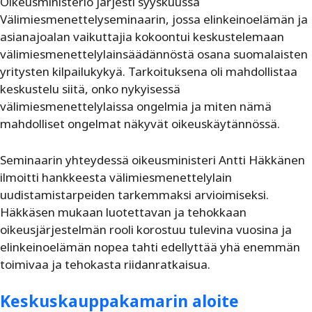
Oikeusministeriö järjesti syyskuussa
Välimiesmenettelyseminaarin, jossa elinkeinoelämän ja
asianajoalan vaikuttajia kokoontui keskustelemaan
välimiesmenettelylainsäädännöstä osana suomalaisten
yritysten kilpailukykyä. Tarkoituksena oli mahdollistaa
keskustelu siitä, onko nykyisessä
välimiesmenettelylaissa ongelmia ja miten nämä
mahdolliset ongelmat näkyvät oikeuskäytännössä.
Seminaarin yhteydessä oikeusministeri Antti Häkkänen
ilmoitti hankkeesta välimiesmenettelylain
uudistamistarpeiden tarkemmaksi arvioimiseksi.
Häkkäsen mukaan luotettavan ja tehokkaan
oikeusjärjestelmän rooli korostuu tulevina vuosina ja
elinkeinoelämän nopea tahti edellyttää yhä enemmän
toimivaa ja tehokasta riidanratkaisua.
Keskuskauppakamarin aloite