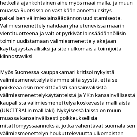
hetkellä ajankohtainen aihe myös maailmalla, ja muun
muassa Ruotsissa on vastikään annettu esitys
paikallisen välimieslainsäädännön uudistamisesta.
Välimiesmenettely nähdään yhä etenevissä määrin
vientituotteena ja valtiot pyrkivät lainsäädännöllisin
toimin uudistamaan välimiesmenettelylakejaan
käyttäjäystävällisiksi ja siten ulkomaisia toimijoita
kiinnostaviksi.
Myös Suomessa kauppakamari kritisoi nykyistä
välimiesmenettelylakiamme siitä syystä, että se
poikkeaa osin merkittävästi kansainvälisistä
välimiesmenettelykäytänteistä ja YK:n kansainvälisestä
kaupallista välimiesmenettelyä koskevasta mallilaista
(UNCITRALin mallilaki). Nykyisessä laissa on muun
muassa kansainvälisesti poikkeuksellisia
mitättömyyssäännöksiä, jotka vähentävät suomalaisen
välimiesmenettelyn houkuttelevuutta ulkomaisten