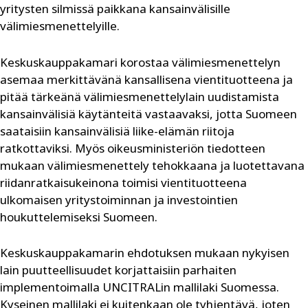
yritysten silmissä paikkana kansainvälisille
välimiesmenettelyille.
Keskuskauppakamari korostaa välimiesmenettelyn
asemaa merkittävänä kansallisena vientituotteena ja
pitää tärkeänä välimiesmenettelylain uudistamista
kansainvälisiä käytänteitä vastaavaksi, jotta Suomeen
saataisiin kansainvälisiä liike-elämän riitoja
ratkottaviksi. Myös oikeusministeriön tiedotteen
mukaan välimiesmenettely tehokkaana ja luotettavana
riidanratkaisukeinona toimisi vientituotteena
ulkomaisen yritystoiminnan ja investointien
houkuttelemiseksi Suomeen.
Keskuskauppakamarin ehdotuksen mukaan nykyisen
lain puutteellisuudet korjattaisiin parhaiten
implementoimalla UNCITRALin mallilaki Suomessa.
Kyseinen mallilaki ei kuitenkaan ole tyhjentävä, joten