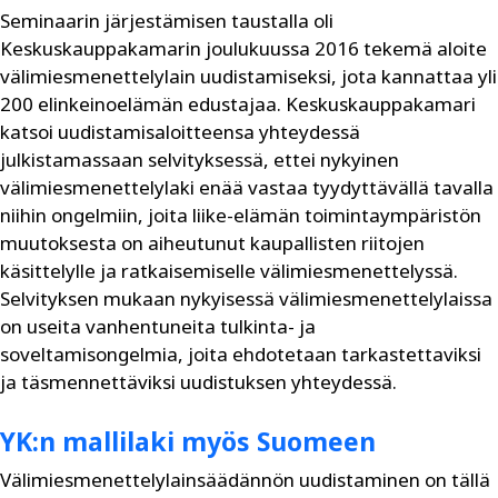
Seminaarin järjestämisen taustalla oli
Keskuskauppakamarin joulukuussa 2016 tekemä aloite
välimiesmenettelylain uudistamiseksi, jota kannattaa yli
200 elinkeinoelämän edustajaa. Keskuskauppakamari
katsoi uudistamisaloitteensa yhteydessä
julkistamassaan selvityksessä, ettei nykyinen
välimiesmenettelylaki enää vastaa tyydyttävällä tavalla
niihin ongelmiin, joita liike-elämän toimintaympäristön
muutoksesta on aiheutunut kaupallisten riitojen
käsittelylle ja ratkaisemiselle välimiesmenettelyssä.
Selvityksen mukaan nykyisessä välimiesmenettelylaissa
on useita vanhentuneita tulkinta- ja
soveltamisongelmia, joita ehdotetaan tarkastettaviksi
ja täsmennettäviksi uudistuksen yhteydessä.
YK:n mallilaki myös Suomeen
Välimiesmenettelylainsäädännön uudistaminen on tällä