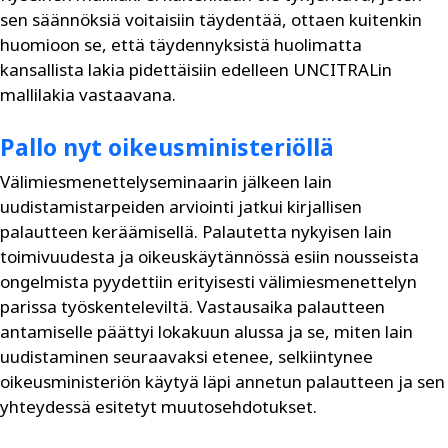
sen säännöksiä voitaisiin täydentää, ottaen kuitenkin
huomioon se, että täydennyksistä huolimatta
kansallista lakia pidettäisiin edelleen UNCITRALin
mallilakia vastaavana.
Pallo nyt oikeusministeriöllä
Välimiesmenettelyseminaarin jälkeen lain
uudistamistarpeiden arviointi jatkui kirjallisen
palautteen keräämisellä. Palautetta nykyisen lain
toimivuudesta ja oikeuskäytännössä esiin nousseista
ongelmista pyydettiin erityisesti välimiesmenettelyn
parissa työskenteleviltä. Vastausaika palautteen
antamiselle päättyi lokakuun alussa ja se, miten lain
uudistaminen seuraavaksi etenee, selkiintynee
oikeusministeriön käytyä läpi annetun palautteen ja sen
yhteydessä esitetyt muutosehdotukset.