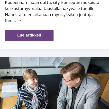
Kööpenhaminaan uutta, city-konseptin mukaista
keskustamyymälää taustalla näkyvälle tontille.
Hänestä tulee aikanaan myös yksikön johtaja. –
Ihmisille
Asiakastarpeiden
Lue artikkeli
muutos
kääntäähuonekalujätin
suuntaa