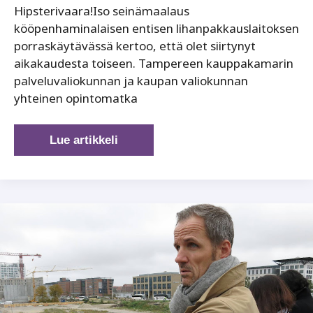
Hipsterivaara!Iso seinämaalaus
kööpenhaminalaisen entisen lihanpakkauslaitoksen
porraskäytävässä kertoo, että olet siirtynyt
aikakaudesta toiseen. Tampereen kauppakamarin
palveluvaliokunnan ja kaupan valiokunnan
yhteinen opintomatka
Inspiroiva
Lue artikkeli
työympäristö
tuottaa
tulosta