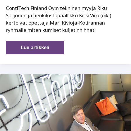
ContiTech Finland Oy:n tekninen myyjä Riku
Sorjonen ja henkilöstöpäällikkö Kirsi Viro (oik.)
kertoivat opettaja Mari Kivioja-Kotirannan
ryhmälle miten kumiset kuljetinhihnat
Tehtaassa
Lue artikkeli
onkin
ihmisiä,
ei
robotteja!