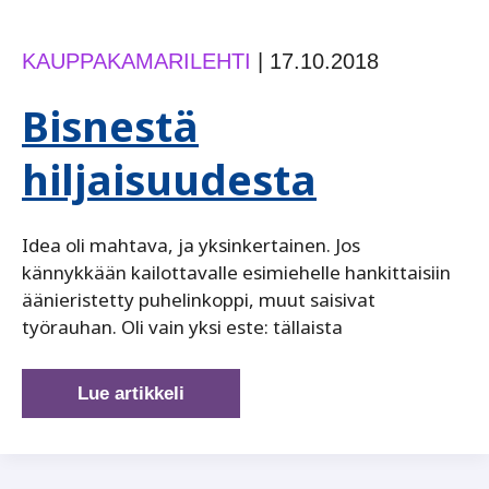
KAUPPAKAMARILEHTI
|
17.10.2018
Bisnestä
hiljaisuudesta
Idea oli mahtava, ja yksinkertainen. Jos
kännykkään kailottavalle esimiehelle hankittaisiin
äänieristetty puhelinkoppi, muut saisivat
työrauhan. Oli vain yksi este: tällaista
Bisnestä
Lue artikkeli
hiljaisuudesta