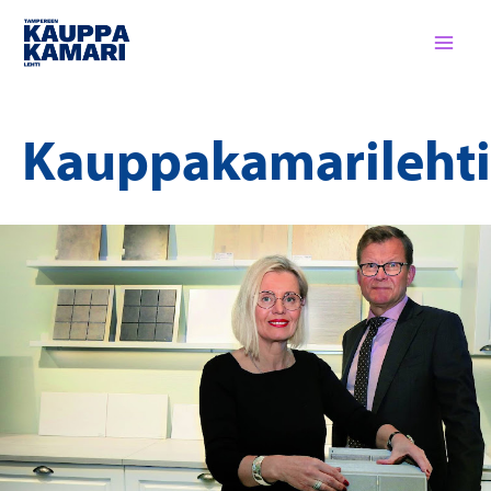
Siirry
sisältöön
Kauppakamarilehti