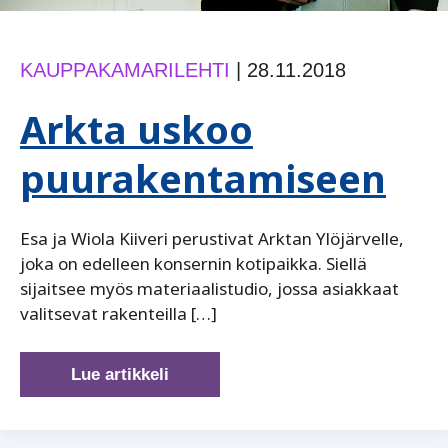
KAUPPAKAMARILEHTI
|
28.11.2018
Arkta uskoo
puurakentamiseen
Esa ja Wiola Kiiveri perustivat Arktan Ylöjärvelle,
joka on edelleen konsernin kotipaikka. Siellä
sijaitsee myös materiaalistudio, jossa asiakkaat
valitsevat rakenteilla […]
Arkta
Lue artikkeli
uskoo
puurakentamiseen