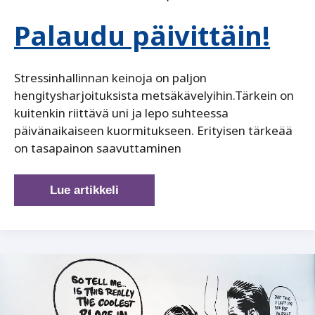
Palaudu päivittäin!
Stressinhallinnan keinoja on paljon
hengitysharjoituksista metsäkävelyihin.Tärkein on
kuitenkin riittävä uni ja lepo suhteessa
päivänaikaiseen kuormitukseen. Erityisen tärkeää
on tasapainon saavuttaminen
Palaudu
Lue artikkeli
päivittäin!