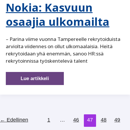
Nokia: Kasvuun
osaajia ulkomailta
– Parina viime vuonna Tampereelle rekrytoiduista
arviolta viidennes on ollut ulkomaalaisia. Heitä
rekrytoidaan yhä enemmän, sanoo HR:ssä
rekrytoinnissa työskentelevä talent
Nokia:
Lue artikkeli
Kasvuun
osaajia
ulkomailta
←
Edellinen
1
…
46
47
48
49