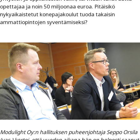
opettajaa ja noin 50 miljoonaa euroa. Pitäisikö
nykyaikaistetut konepajakoulut tuoda takaisin
ammattiopintojen syventämiseksi?
Modulight Oy:n hallituksen puheenjohtaja Seppo Orsila
(vas.) kertoi, että vuoden aikana hän on helposti saanut