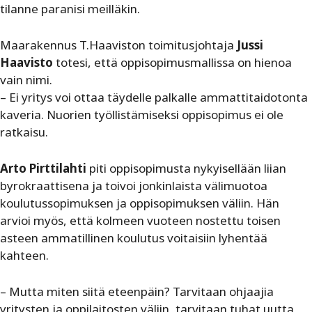
tilanne paranisi meilläkin.
Maarakennus T.Haaviston toimitusjohtaja
Jussi
Haavisto
totesi, että oppisopimusmallissa on hienoa
vain nimi.
– Ei yritys voi ottaa täydelle palkalle ammattitaidotonta
kaveria. Nuorien työllistämiseksi oppisopimus ei ole
ratkaisu.
Arto Pirttilahti
piti oppisopimusta nykyisellään liian
byrokraattisena ja toivoi jonkinlaista välimuotoa
koulutussopimuksen ja oppisopimuksen väliin. Hän
arvioi myös, että kolmeen vuoteen nostettu toisen
asteen ammatillinen koulutus voitaisiin lyhentää
kahteen.
– Mutta miten siitä eteenpäin? Tarvitaan ohjaajia
yritysten ja oppilaitosten väliin, tarvitaan tuhat uutta