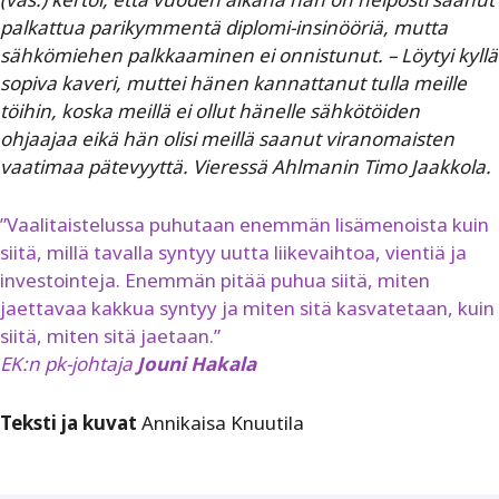
palkattua parikymmentä diplomi-insinööriä, mutta
sähkömiehen palkkaaminen ei onnistunut. – Löytyi kyllä
sopiva kaveri, muttei hänen kannattanut tulla meille
töihin, koska meillä ei ollut hänelle sähkötöiden
ohjaajaa eikä hän olisi meillä saanut viranomaisten
vaatimaa pätevyyttä. Vieressä Ahlmanin Timo Jaakkola.
”Vaalitaistelussa puhutaan enemmän lisämenoista kuin
siitä, millä tavalla syntyy uutta liikevaihtoa, vientiä ja
investointeja. Enemmän pitää puhua siitä, miten
jaettavaa kakkua syntyy ja miten sitä kasvatetaan, kuin
siitä, miten sitä jaetaan.”
EK:n pk-johtaja
Jouni Hakala
Teksti ja kuvat
Annikaisa Knuutila