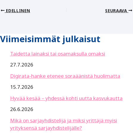
EDELLINEN
SEURAAVA
Viimeisimmät julkaisut
Taidetta lainaksi tai osamaksulla omaksi
27.7.2026
Digirata-hanke etenee soraäänistä huolimatta
15.7.2026
Hyvää kesää – yhdessä kohti uutta kasvukautta
26.6.2026
Mikä on sarjayhdistelijä ja miksi yrittäjä myisi
yrityksensä sarjayhdistelijälle?