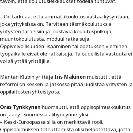
tavoin, että koulutusleikkaukset todella tuntuvat.
– On tärkeää, että ammattikoulutus vastaa kysyntään,
joka yrityksissä on. Tarvitaan täsmäkoulutuksia
yritysten tarpeisiin ja joustavia koulutuspolkuja,
muuntokoulutusta, moduuliratkaisuja.
Oppivelvollisuuden lisääminen tai opetuksen vieminen
työpaikalle eivät ole ratkaisuja. Taloudellista vastuuta ei
voi sälyttää yrittäjille.
Mäntän Klubin yrittäjä
Iris Mäkinen
muistutti, että
reformi on kesken ja jatkossa pitää uudistaa yritysten ja
oppilaitosten yhteistyötä.
Oras Tynkkynen
huomautti, että oppisopimuskoulutus
on jäänyt Suomessa alihyödynnetyksi.
– Keski-Euroopassa sillä on merkittävä rooli.
Oppisopimuksen toteuttamista olisi helpotettava, jotta