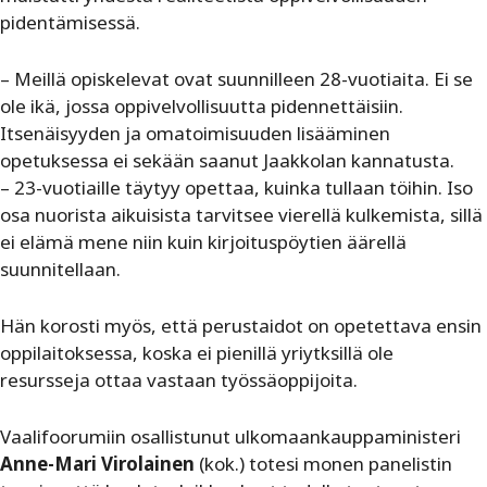
pidentämisessä.
– Meillä opiskelevat ovat suunnilleen 28-vuotiaita. Ei se
ole ikä, jossa oppivelvollisuutta pidennettäisiin.
Itsenäisyyden ja omatoimisuuden lisääminen
opetuksessa ei sekään saanut Jaakkolan kannatusta.
– 23-vuotiaille täytyy opettaa, kuinka tullaan töihin. Iso
osa nuorista aikuisista tarvitsee vierellä kulkemista, sillä
ei elämä mene niin kuin kirjoituspöytien äärellä
suunnitellaan.
Hän korosti myös, että perustaidot on opetettava ensin
oppilaitoksessa, koska ei pienillä yriytksillä ole
resursseja ottaa vastaan työssäoppijoita.
Vaalifoorumiin osallistunut ulkomaankauppaministeri
Anne-Mari Virolainen
(kok.) totesi monen panelistin