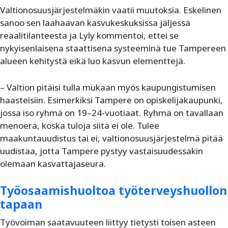
Valtionosuusjärjestelmäkin vaatii muutoksia. Eskelinen
sanoo sen laahaavan kasvukeskuksissa jäljessä
reaalitilanteesta ja Lyly kommentoi, ettei se
nykyisenlaisena staattisena systeeminä tue Tampereen
alueen kehitystä eikä luo kasvun elementtejä.
– Valtion pitäisi tulla mukaan myös kaupungistumisen
haasteisiin. Esimerkiksi Tampere on opiskelijakaupunki,
jossa iso ryhmä on 19–24-vuotiaat. Ryhmä on tavallaan
menoerä, koska tuloja siitä ei ole. Tulee
maakuntauudistus tai ei, valtionosuusjärjestelmä pitää
uudistaa, jotta Tampere pystyy vastaisuudessakin
olemaan kasvattajaseura.
Työosaamishuoltoa työterveyshuollon
tapaan
Työvoiman saatavuuteen liittyy tietysti toisen asteen