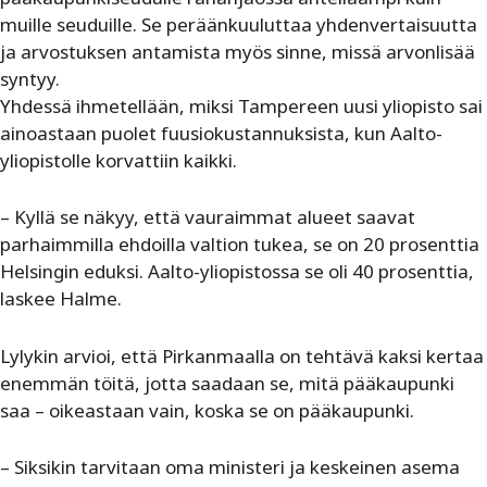
muille seuduille. Se peräänkuuluttaa yhdenvertaisuutta
ja arvostuksen antamista myös sinne, missä arvonlisää
syntyy.
Yhdessä ihmetellään, miksi Tampereen uusi yliopisto sai
ainoastaan puolet fuusiokustannuksista, kun Aalto-
yliopistolle korvattiin kaikki.
– Kyllä se näkyy, että vauraimmat alueet saavat
parhaimmilla ehdoilla valtion tukea, se on 20 prosenttia
Helsingin eduksi. Aalto-yliopistossa se oli 40 prosenttia,
laskee Halme.
Lylykin arvioi, että Pirkanmaalla on tehtävä kaksi kertaa
enemmän töitä, jotta saadaan se, mitä pääkaupunki
saa – oikeastaan vain, koska se on pääkaupunki.
– Siksikin tarvitaan oma ministeri ja keskeinen asema