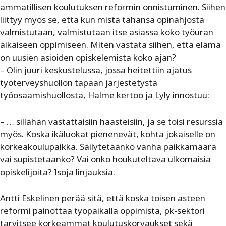
ammatillisen koulutuksen reformin onnistuminen. Siihen
liittyy myös se, että kun mistä tahansa opinahjosta
valmistutaan, valmistutaan itse asiassa koko työuran
aikaiseen oppimiseen. Miten vastata siihen, että elämä
on uusien asioiden opiskelemista koko ajan?
– Olin juuri keskustelussa, jossa heitettiin ajatus
työterveyshuollon tapaan järjestetystä
työosaamishuollosta, Halme kertoo ja Lyly innostuu:
– … sillähän vastattaisiin haasteisiin, ja se toisi resurssia
myös. Koska ikäluokat pienenevät, kohta jokaiselle on
korkeakoulupaikka. Säilytetäänkö vanha paikkamäärä
vai supistetaanko? Vai onko houkuteltava ulkomaisia
opiskelijoita? Isoja linjauksia.
Antti Eskelinen perää sitä, että koska toisen asteen
reformi painottaa työpaikalla oppimista, pk-sektori
tarvitsee korkeammat koulutuskorvaukset sekä