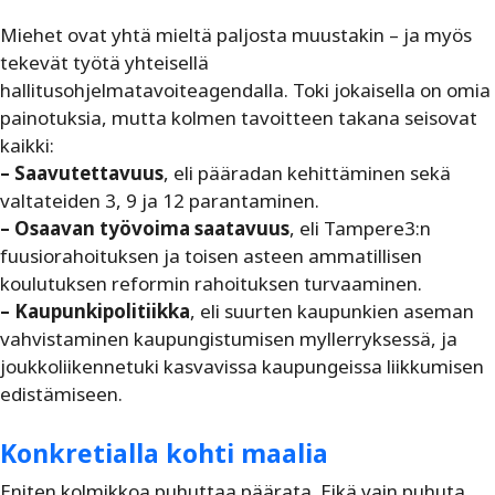
Miehet ovat yhtä mieltä paljosta muustakin – ja myös
tekevät työtä yhteisellä
hallitusohjelmatavoiteagendalla. Toki jokaisella on omia
painotuksia, mutta kolmen tavoitteen takana seisovat
kaikki:
– Saavutettavuus
, eli pääradan kehittäminen sekä
valtateiden 3, 9 ja 12 parantaminen.
– Osaavan työvoima saatavuus
, eli Tampere3:n
fuusiorahoituksen ja toisen asteen ammatillisen
koulutuksen reformin rahoituksen turvaaminen.
– Kaupunkipolitiikka
, eli suurten kaupunkien aseman
vahvistaminen kaupungistumisen myllerryksessä, ja
joukkoliikennetuki kasvavissa kaupungeissa liikkumisen
edistämiseen.
Konkretialla kohti maalia
Eniten kolmikkoa puhuttaa päärata. Eikä vain puhuta.