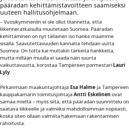
pääradan kehittämistavoitteen saamiseksi
uuteen hallitusohjelmaan.
– Vuosikymmeniin ei ole ollut tilannetta, että
liikenneratkaisulla muutetaan Suomea. Pääradan
kehittäminen on nyt tällainen iso hanke maamme
sisällä. Saavutettavuuden kannalta tehdään uutta
Suomea. On totta kai muitakin tärkeitä hankkeita,
mutta millään muulla ei saada näin suurta
vaikuttavuutta, korostaa Tampereen pormestari
Lauri
Lyly
.
Pirkanmaan maakuntajohtaja
Esa Halme
ja Tampereen
kauppakamarin toimitusjohtaja
Antti Eskelinen
ovat
samaa mieltä – myös siitä, että pääradan suunnittelu on
saatava liikkeelle ja valmiiksi mahdollisimman nopeasti,
koska siten ollaan valmiita hakemaan rakentamisen
rahoitusta.