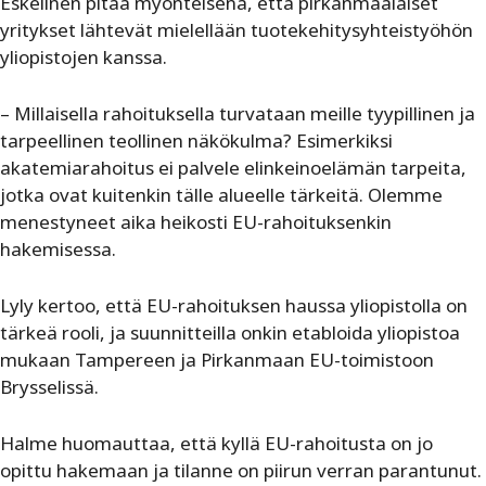
Eskelinen pitää myönteisenä, että pirkanmaalaiset
yritykset lähtevät mielellään tuotekehitysyhteistyöhön
yliopistojen kanssa.
– Millaisella rahoituksella turvataan meille tyypillinen ja
tarpeellinen teollinen näkökulma? Esimerkiksi
akatemiarahoitus ei palvele elinkeinoelämän tarpeita,
jotka ovat kuitenkin tälle alueelle tärkeitä. Olemme
menestyneet aika heikosti EU-rahoituksenkin
hakemisessa.
Lyly kertoo, että EU-rahoituksen haussa yliopistolla on
tärkeä rooli, ja suunnitteilla onkin etabloida yliopistoa
mukaan Tampereen ja Pirkanmaan EU-toimistoon
Brysselissä.
Halme huomauttaa, että kyllä EU-rahoitusta on jo
opittu hakemaan ja tilanne on piirun verran parantunut.