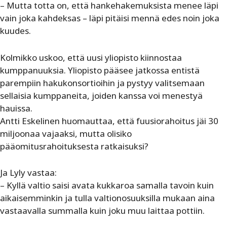
– Mutta totta on, että hankehakemuksista menee läpi
vain joka kahdeksas – läpi pitäisi mennä edes noin joka
kuudes.
Kolmikko uskoo, että uusi yliopisto kiinnostaa
kumppanuuksia. Yliopisto pääsee jatkossa entistä
parempiin hakukonsortioihin ja pystyy valitsemaan
sellaisia kumppaneita, joiden kanssa voi menestyä
hauissa.
Antti Eskelinen huomauttaa, että fuusiorahoitus jäi 30
miljoonaa vajaaksi, mutta olisiko
pääomitusrahoituksesta ratkaisuksi?
Ja Lyly vastaa:
– Kyllä valtio saisi avata kukkaroa samalla tavoin kuin
aikaisemminkin ja tulla valtionosuuksilla mukaan aina
vastaavalla summalla kuin joku muu laittaa pottiin.