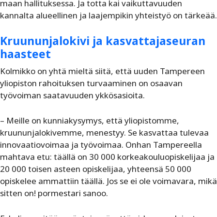
maan hallituksessa. Ja totta kai vaikuttavuuden
kannalta alueellinen ja laajempikin yhteistyö on tärkeää.
Kruununjalokivi ja kasvattajaseuran
haasteet
Kolmikko on yhtä mieltä siitä, että uuden Tampereen
yliopiston rahoituksen turvaaminen on osaavan
työvoiman saatavuuden ykkösasioita.
– Meille on kunniakysymys, että yliopistomme,
kruununjalokivemme, menestyy. Se kasvattaa tulevaa
innovaatiovoimaa ja työvoimaa. Onhan Tampereella
mahtava etu: täällä on 30 000 korkeakouluopiskelijaa ja
20 000 toisen asteen opiskelijaa, yhteensä 50 000
opiskelee ammattiin täällä. Jos se ei ole voimavara, mikä
sitten on! pormestari sanoo.