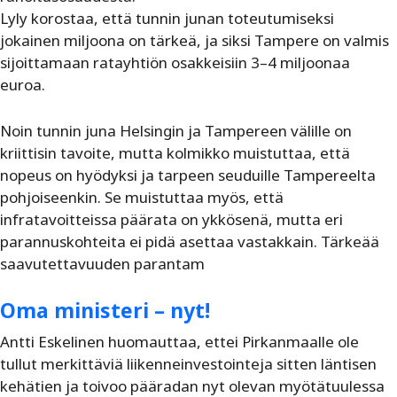
Lyly korostaa, että tunnin junan toteutumiseksi
jokainen miljoona on tärkeä, ja siksi Tampere on valmis
sijoittamaan ratayhtiön osakkeisiin 3–4 miljoonaa
euroa.
Noin tunnin juna Helsingin ja Tampereen välille on
kriittisin tavoite, mutta kolmikko muistuttaa, että
nopeus on hyödyksi ja tarpeen seuduille Tampereelta
pohjoiseenkin. Se muistuttaa myös, että
infratavoitteissa päärata on ykkösenä, mutta eri
parannuskohteita ei pidä asettaa vastakkain. Tärkeää
saavutettavuuden parantam
Oma ministeri – nyt!
Antti Eskelinen huomauttaa, ettei Pirkanmaalle ole
tullut merkittäviä liikenneinvestointeja sitten läntisen
kehätien ja toivoo pääradan nyt olevan myötätuulessa