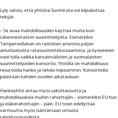
Lyly sanoo, että yhtiönä Suomirata voi kilpailuttaa
tekijät.
– Se avaa mahdollisuuden käyttää muita kuin
Liikenneviraston suunnittelijoita. Esimerkiksi
Tampereellahan on raitiotien ansiosta paljon
ainutlaatuista ratasuunnitteluosaamista, ja kyseeseen
voisi tulla vaikka kansainvälisten ja suomalaisten
suunnittelijoiden konsortio. Yhtiöllä on mahdollisuus
resursoida hanke ja tehdä nopeammin. Konsortiolla
päästään kahden vuoden aikatauluun.
Hankeyhtiö antaa myös uskottavuutta ja
mahdollisuuksia muihin rahoittajiin – esimerkiksi EU:hun
ja eläkerahoittajiin – päin. EU tosin edellyttää
varmuutta myös isäntämaan omasta
rahoitusosuudesta.