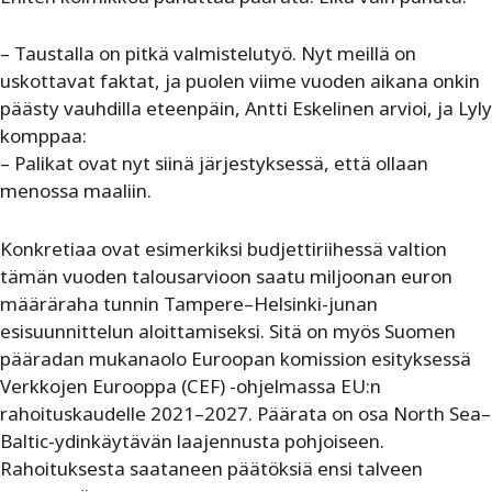
– Taustalla on pitkä valmistelutyö. Nyt meillä on
uskottavat faktat, ja puolen viime vuoden aikana onkin
päästy vauhdilla eteenpäin, Antti Eskelinen arvioi, ja Lyly
komppaa:
– Palikat ovat nyt siinä järjestyksessä, että ollaan
menossa maaliin.
Konkretiaa ovat esimerkiksi budjettiriihessä valtion
tämän vuoden talousarvioon saatu miljoonan euron
määräraha tunnin Tampere–Helsinki-junan
esisuunnittelun aloittamiseksi. Sitä on myös Suomen
pääradan mukanaolo Euroopan komission esityksessä
Verkkojen Eurooppa (CEF) -ohjelmassa EU:n
rahoituskaudelle 2021–2027. Päärata on osa North Sea–
Baltic-ydinkäytävän laajennusta pohjoiseen.
Rahoituksesta saataneen päätöksiä ensi talveen