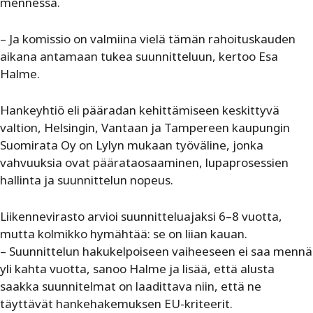
mennessä.
– Ja komissio on valmiina vielä tämän rahoituskauden
aikana antamaan tukea suunnitteluun, kertoo Esa
Halme.
Hankeyhtiö eli pääradan kehittämiseen keskittyvä
valtion, Helsingin, Vantaan ja Tampereen kaupungin
Suomirata Oy on Lylyn mukaan työväline, jonka
vahvuuksia ovat päärataosaaminen, lupaprosessien
hallinta ja suunnittelun nopeus.
Liikennevirasto arvioi suunnitteluajaksi 6–8 vuotta,
mutta kolmikko hymähtää: se on liian kauan.
– Suunnittelun hakukelpoiseen vaiheeseen ei saa mennä
yli kahta vuotta, sanoo Halme ja lisää, että alusta
saakka suunnitelmat on laadittava niin, että ne
täyttävät hankehakemuksen EU-kriteerit.