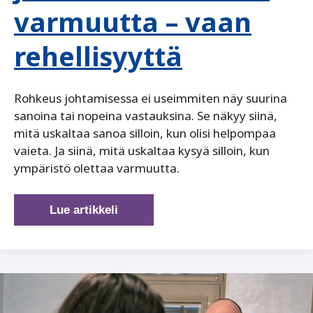
varmuutta – vaan
rehellisyyttä
Rohkeus johtamisessa ei useimmiten näy suurina
sanoina tai nopeina vastauksina. Se näkyy siinä,
mitä uskaltaa sanoa silloin, kun olisi helpompaa
vaieta. Ja siinä, mitä uskaltaa kysyä silloin, kun
ympäristö olettaa varmuutta.
Rohkeus
Lue artikkeli
johtamisessa
ei
ole
varmuutta
–