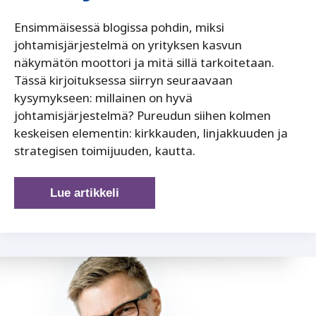
Ensimmäisessä blogissa pohdin, miksi
johtamisjärjestelmä on yrityksen kasvun
näkymätön moottori ja mitä sillä tarkoitetaan.
Tässä kirjoituksessa siirryn seuraavaan
kysymykseen: millainen on hyvä
johtamisjärjestelmä? Pureudun siihen kolmen
keskeisen elementin: kirkkauden, linjakkuuden ja
strategisen toimijuuden, kautta.
Hyvän
Lue artikkeli
johtamisjärjestelmän
kolme
kulmakiveä:
kirkkaus,
linjakkuus
ja
strateginen