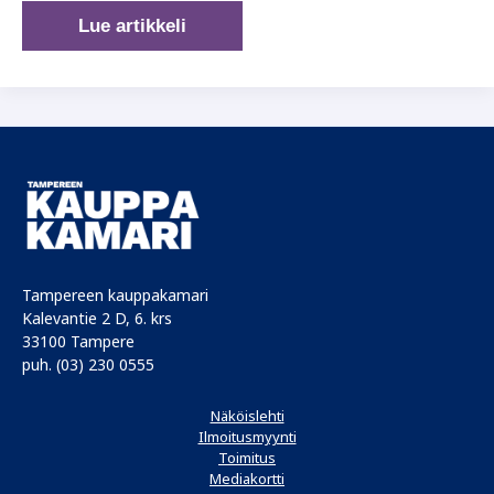
”Ärsyttävät
Lue artikkeli
johdettavat”
–
miksi
johtaja
turhautuu?
Tampereen kauppakamari
Kalevantie 2 D, 6. krs
33100 Tampere
puh. (03) 230 0555
Näköislehti
Ilmoitusmyynti
Toimitus
Mediakortti