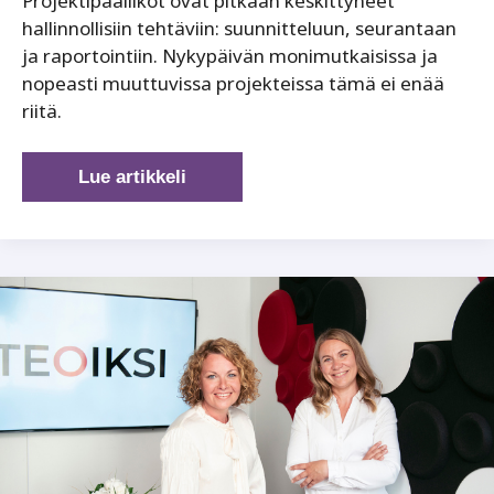
Projektipäälliköt ovat pitkään keskittyneet
hallinnollisiin tehtäviin: suunnitteluun, seurantaan
ja raportointiin. Nykypäivän monimutkaisissa ja
nopeasti muuttuvissa projekteissa tämä ei enää
riitä.
Projektipäälliköstä
Lue artikkeli
tulevaisuuden
johtajaksi