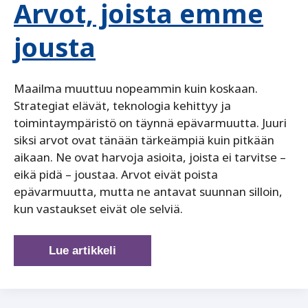
Arvot, joista emme
jousta
Maailma muuttuu nopeammin kuin koskaan.
Strategiat elävät, teknologia kehittyy ja
toimintaympäristö on täynnä epävarmuutta. Juuri
siksi arvot ovat tänään tärkeämpiä kuin pitkään
aikaan. Ne ovat harvoja asioita, joista ei tarvitse –
eikä pidä – joustaa. Arvot eivät poista
epävarmuutta, mutta ne antavat suunnan silloin,
kun vastaukset eivät ole selviä.
Arvot,
Lue artikkeli
joista
emme
jousta