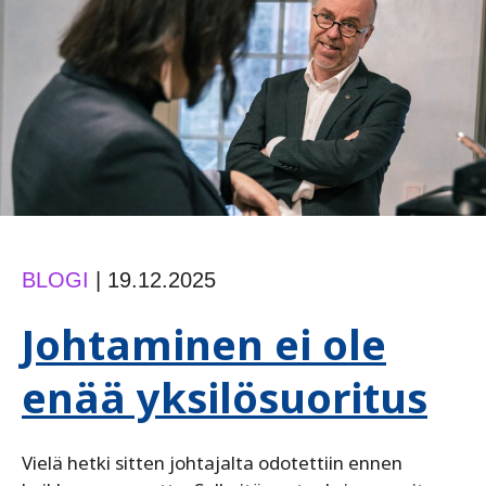
vaan
rehellisyyttä
BLOGI
|
19.12.2025
Johtaminen ei ole
enää yksilösuoritus
Vielä hetki sitten johtajalta odotettiin ennen