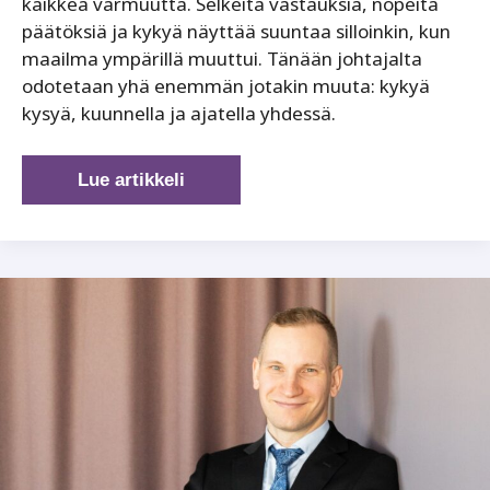
kaikkea varmuutta. Selkeitä vastauksia, nopeita
päätöksiä ja kykyä näyttää suuntaa silloinkin, kun
maailma ympärillä muuttui. Tänään johtajalta
odotetaan yhä enemmän jotakin muuta: kykyä
kysyä, kuunnella ja ajatella yhdessä.
Johtaminen
Lue artikkeli
ei
ole
enää
yksilösuoritus