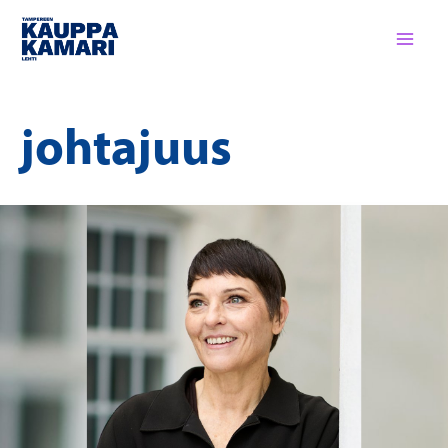
Siirry
sisältöön
johtajuus