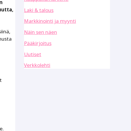
än
uutta,
Laki & talous
Markkinointi ja myynti
iinä,
Näin sen näen
musta
Pääkirjoitus
Uutiset
Verkkolehti
t
e.