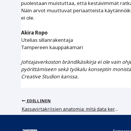
puolestaan muistuttaa, että kestävimmät ratkais
Näin arvot muuttuvat periaatteista käytännöiksi
ei ole.
Akira Ropo
Utelias sillanrakentaja
Tampereen kauppakamari
Johtajaverkoston brändikäsikirja ei ole vain ohj
pyörittämiseen sekä työkalu konseptin monistam
Creative Studion kanssa.
EDELLINEN
Kassavirtakriisien anatomia: mitä data kertoo, ja miten kriisi voidaan tunnistaa ajoissa