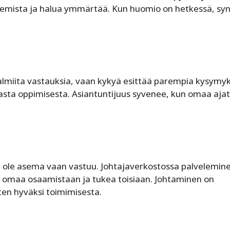
lemista ja halua ymmärtää. Kun huomio on hetkessä, sy
valmiita vastauksia, vaan kykyä esittää parempia kysymyk
sta oppimisesta. Asiantuntijuus syvenee, kun omaa ajat
ei ole asema vaan vastuu. Johtajaverkostossa palvelemin
 omaa osaamistaan ja tukea toisiaan. Johtaminen on
ten hyväksi toimimisesta.