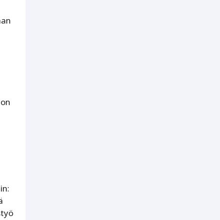
man
 on
in:
ä
styö