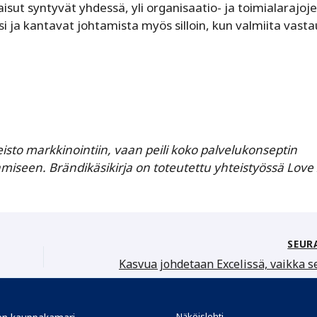
ut syntyvät yhdessä, yli organisaatio- ja toimialarajoje
 ja kantavat johtamista myös silloin, kun valmiita vasta
eisto markkinointiin, vaan peili koko palvelukonseptin
iseen. Brändikäsikirja on toteutettu yhteistyössä Love 
SEUR
Näköislehti