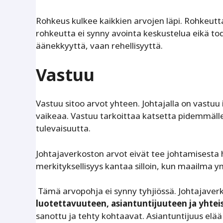
Rohkeus kulkee kaikkien arvojen läpi. Rohkeutta
rohkeutta ei synny avointa keskustelua eikä tod
äänekkyyttä, vaan rehellisyyttä.
Vastuu
Vastuu sitoo arvot yhteen. Johtajalla on vastuu 
vaikeaa. Vastuu tarkoittaa katsetta pidemmälle
tulevaisuutta.
Johtajaverkoston arvot eivät tee johtamisesta he
merkityksellisyys kantaa silloin, kun maailma ym
Tämä arvopohja ei synny tyhjiössä. Johtajave
luotettavuuteen, asiantuntijuuteen ja yhte
sanottu ja tehty kohtaavat. Asiantuntijuus elää