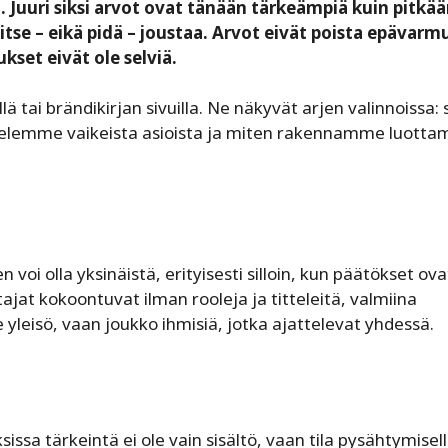
Juuri siksi arvot ovat tänään tärkeämpiä kuin pitkä
vitse – eikä pidä – joustaa. Arvot eivät poista epävarm
kset eivät ole selviä.
ä tai brändikirjan sivuilla. Ne näkyvät arjen valinnoissa: s
lemme vaikeista asioista ja miten rakennamme luotta
voi olla yksinäistä, erityisesti silloin, kun päätökset ova
tajat kokoontuvat ilman rooleja ja titteleitä, valmiina
yleisö, vaan joukko ihmisiä, jotka ajattelevat yhdessä.
issa tärkeintä ei ole vain sisältö, vaan tila pysähtymisell