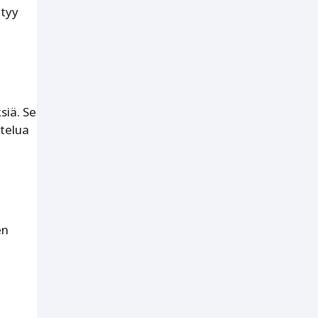
ntyy
siä. Se
telua
en