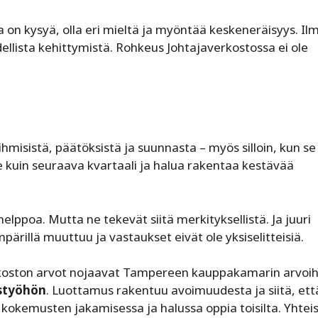
 on kysyä, olla eri mieltä ja myöntää keskeneräisyys. Il
ellista kehittymistä. Rohkeus Johtajaverkostossa ei ole
ihmisistä, päätöksistä ja suunnasta – myös silloin, kun se
 kuin seuraava kvartaali ja halua rakentaa kestävää
lppoa. Mutta ne tekevät siitä merkityksellistä. Ja juuri
pärillä muuttuu ja vastaukset eivät ole yksiselitteisiä.
rkoston arvot nojaavat Tampereen kauppakamarin arvoih
istyöhön
. Luottamus rakentuu avoimuudesta ja siitä, ett
 kokemusten jakamisessa ja halussa oppia toisilta. Yhtei