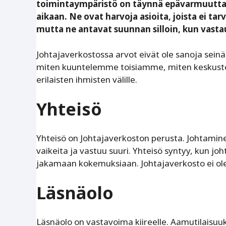
toimintaympäristö on täynnä epävarmuutta. 
aikaan. Ne ovat harvoja asioita, joista ei tar
mutta ne antavat suunnan silloin, kun vastau
Johtajaverkostossa arvot eivät ole sanoja seinäll
miten kuuntelemme toisiamme, miten keskuste
erilaisten ihmisten välille.
Yhteisö
Yhteisö on Johtajaverkoston perusta. Johtaminen 
vaikeita ja vastuu suuri. Yhteisö syntyy, kun joh
jakamaan kokemuksiaan. Johtajaverkosto ei ole 
Läsnäolo
Läsnäolo on vastavoima kiireelle. Aamutilaisuuks