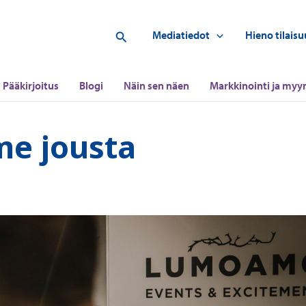
Hae
Mediatiedot
Hieno tilaisu
Pääkirjoitus
Blogi
Näin sen näen
Markkinointi ja myyn
me jousta