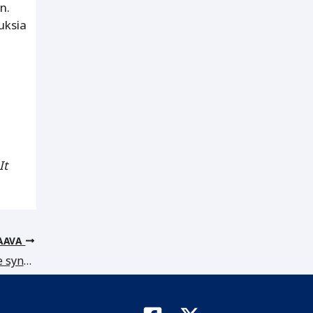
n.
uksia
It
AAVA
Kasvua johdetaan Excelissä, vaikka se syntyy ihmisten välillä