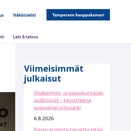
us
Näköislehti
Tampereen kauppakamari
ti
Laki & talous
Viimeisimmät
julkaisut
Osakeyhtiö- ja osuuskuntalaki
uudistuvat – tavoitteena
sujuvampi yritysarki
6.8.2026
Kasvu ei poista tarvetta pitää