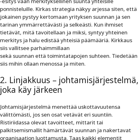
-esitys vaan merkityksellinen suunta yhteisille
ponnisteluille. Kirkas strategia näkyy arjessa siten, että
jokainen pystyy kertomaan yrityksen suunnan ja sen
tarinan ymmärrettävästi ja selkeästi. Kun ihmiset
tietävät, mitä tavoitellaan ja miksi, syntyy yhteinen
merkitys ja halu edistää yhteisiä päämääriä. Kirkkaus
siis vallitsee parhaimmillaan
sekä suunnan että toimintatapojen suhteen. Tiedetään
siis mihin ollaan menossa ja miten.
2. Linjakkuus – johtamisjärjestelmä,
joka käy järkeen
Johtamisjärjestelmä menettää uskottavuutensa
välittömästi, jos sen osat vetävät eri suuntiin.
Ristiriidassa olevat tavoitteet, mittarit tai
palkitsemismallit hämärtävät suunnan ja nakertavat
organisaation luottamusta. Taas kaikki elementit