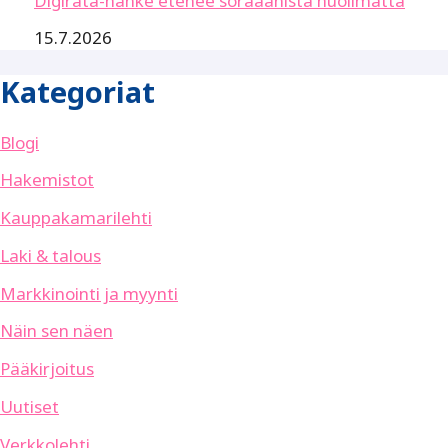
Digirata-hanke etenee soraäänistä huolimatta
15.7.2026
Kategoriat
Blogi
Hakemistot
Kauppakamarilehti
Laki & talous
Markkinointi ja myynti
Näin sen näen
Pääkirjoitus
Uutiset
Verkkolehti