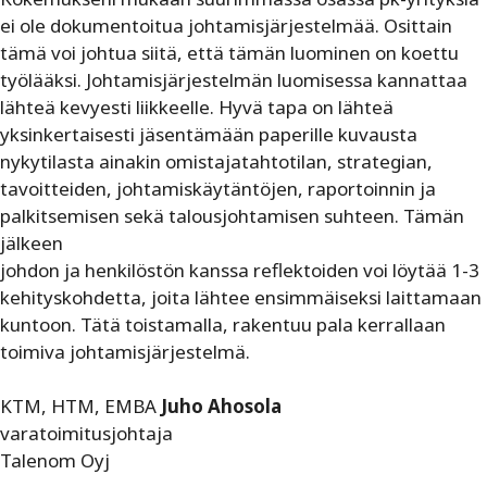
ei ole dokumentoitua johtamisjärjestelmää. Osittain
tämä voi johtua siitä, että tämän luominen on koettu
työlääksi. Johtamisjärjestelmän luomisessa kannattaa
lähteä kevyesti liikkeelle. Hyvä tapa on lähteä
yksinkertaisesti jäsentämään paperille kuvausta
nykytilasta ainakin omistajatahtotilan, strategian,
tavoitteiden, johtamiskäytäntöjen, raportoinnin ja
palkitsemisen sekä talousjohtamisen suhteen. Tämän
jälkeen
johdon ja henkilöstön kanssa reflektoiden voi löytää 1-3
kehityskohdetta, joita lähtee ensimmäiseksi laittamaan
kuntoon. Tätä toistamalla, rakentuu pala kerrallaan
toimiva johtamisjärjestelmä.
KTM, HTM, EMBA
Juho Ahosola
varatoimitusjohtaja
Talenom Oyj