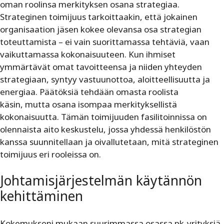
oman roolinsa merkityksen osana strategiaa.
Strateginen toimijuus tarkoittaakin, että jokainen
organisaation jäsen kokee olevansa osa strategian
toteuttamista – ei vain suorittamassa tehtäviä, vaan
vaikuttamassa kokonaisuuteen. Kun ihmiset
ymmärtävät omat tavoitteensa ja niiden yhteyden
strategiaan, syntyy vastuunottoa, aloitteellisuutta ja
energiaa. Päätöksiä tehdään omasta roolista
käsin, mutta osana isompaa merkityksellistä
kokonaisuutta. Tämän toimijuuden fasilitoinnissa on
olennaista aito keskustelu, jossa yhdessä henkilöstön
kanssa suunnitellaan ja oivallutetaan, mitä strateginen
toimijuus eri rooleissa on.
Johtamisjärjestelmän käytännön
kehittäminen
Kokemukseni mukaan suurimmassa osassa pk-yrityksiä