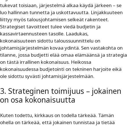
tukevat toisiaan, järjestelmä alkaa käydä järkeen – se
luo hallinnan tunnetta ja uskottavuutta. Linjakkuuteen
liittyy myös talousjohtamisen selkeät rakenteet.
Strategiset tavoitteet tulee viedä budjetin ja
kassavirtaennusteen tasolle. Laadukas,
kokonaisuuteen sidottu taloussuunnittelu on
johtamisjärjestelmän kovaa ydintä. Sen vastakohta on
tilanne, jossa budjetti elää omaa elämäänsä ja strategia
on tästä irrallinen kokonaisuus. Heikossa
kokonaisuudessa budjetointi on tekninen harjoite eikä
ole sidottu syvästi johtamisjärjestelmään.
3. Strateginen toimijuus – jokainen
on osa kokonaisuutta
Kuten todettu, kirkkaus on todella tärkeää. Tämän
ohella on tärkeää, että jokainen tunnistaa ja tietää