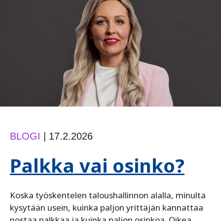
BLOGI
|
17.2.2026
Palkka vai osinko?
Koska työskentelen taloushallinnon alalla, minulta
kysytään usein, kuinka paljon yrittäjän kannattaa
nostaa palkkaa ja kuinka paljon osinkoa. Oikea