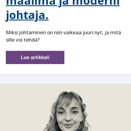
maailma ja moderni
johtaja.
Miksi johtaminen on niin vaikeaa juuri nyt, ja mitä
sille voi tehdä?
Kivikauden
Lue artikkeli
aivot,
käsittämätön
maailma
ja
moderni
johtaja.