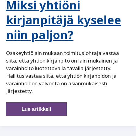
Miksi yhtiöni
yrityksiltä
vaivattomia
kirjanpitäjä kyselee
ratkaisuja
niin paljon?
Osakeyhtiölain mukaan toimitusjohtaja vastaa
siitä, että yhtiön kirjanpito on lain mukainen ja
varainhoito luotettavalla tavalla järjestetty.
Hallitus vastaa siitä, että yhtiön kirjanpidon ja
varainhoidon valvonta on asianmukaisesti
järjestetty.
Miksi
Lue artikkeli
yhtiöni
kirjanpitäjä
kyselee