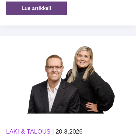
Hallitustyökoulutus
Lue artikkeli
kiinnostaa
–
uusi
ennätys!
LAKI & TALOUS
|
20.3.2026