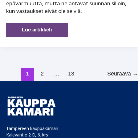
epävarmuutta, mutta ne antavat suunnan silloin,
kun vastaukset eivät ole selviä.
Arvot,
Lue artikkeli
joista
emme
jousta
1
2
…
13
Seuraava
→
Tampereen kauppakamari
Kalevantie 2 D, 6. krs