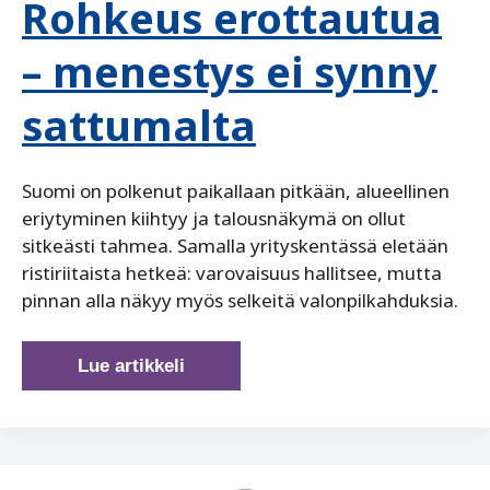
Rohkeus erottautua
– menestys ei synny
sattumalta
Suomi on polkenut paikallaan pitkään, alueellinen
eriytyminen kiihtyy ja talousnäkymä on ollut
sitkeästi tahmea. Samalla yrityskentässä eletään
ristiriitaista hetkeä: varovaisuus hallitsee, mutta
pinnan alla näkyy myös selkeitä valonpilkahduksia.
Rohkeus
Lue artikkeli
erottautua
–
menestys
ei