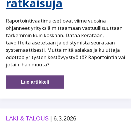
ratkaisuja
Raportointivaatimukset ovat viime vuosina
ohjanneet yrityksiä mittaamaan vastuullisuuttaan
tarkemmin kuin koskaan. Dataa kerätään,
tavoitteita asetetaan ja edistymistä seurataan
systemaattisesti. Mutta mitä asiakas ja kuluttaja
odottaa yritysten kestävyystyöltä? Raportointia vai
jotain ihan muuta?
Kestävyys
Lue artikkeli
ei
ole
vain
raportointia:
LAKI & TALOUS
|
6.3.2026
Kuluttajat
odottavat