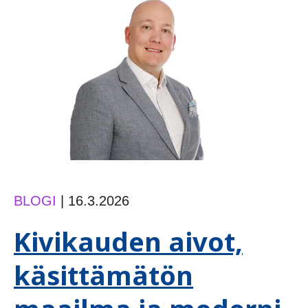
synny
sattumalta
BLOGI
|
16.3.2026
Kivikauden aivot,
käsittämätön