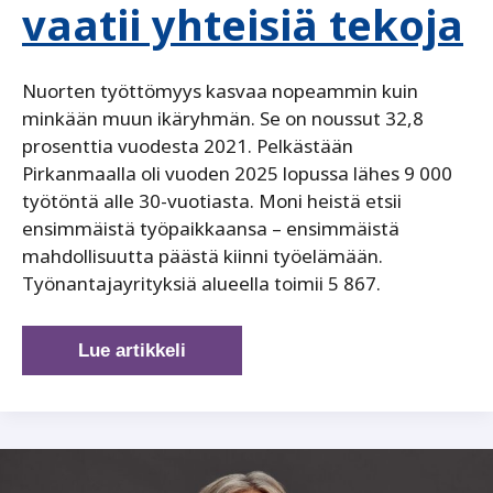
vaatii yhteisiä tekoja
Nuorten työttömyys kasvaa nopeammin kuin
minkään muun ikäryhmän. Se on noussut 32,8
prosenttia vuodesta 2021. Pelkästään
Pirkanmaalla oli vuoden 2025 lopussa lähes 9 000
työtöntä alle 30-vuotiasta. Moni heistä etsii
ensimmäistä työpaikkaansa – ensimmäistä
mahdollisuutta päästä kiinni työelämään.
Työnantajayrityksiä alueella toimii 5 867.
Tilanne
Lue artikkeli
työmarkkinoilla
vaatii
yhteisiä
tekoja