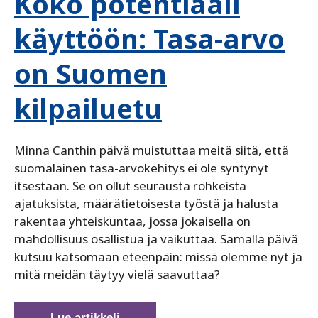
Koko potentiaali
käyttöön: Tasa-arvo
on Suomen
kilpailuetu
Minna Canthin päivä muistuttaa meitä siitä, että
suomalainen tasa-arvokehitys ei ole syntynyt
itsestään. Se on ollut seurausta rohkeista
ajatuksista, määrätietoisesta työstä ja halusta
rakentaa yhteiskuntaa, jossa jokaisella on
mahdollisuus osallistua ja vaikuttaa. Samalla päivä
kutsuu katsomaan eteenpäin: missä olemme nyt ja
mitä meidän täytyy vielä saavuttaa?
Koko
Lue artikkeli