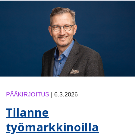
niin
paljon?
PÄÄKIRJOITUS
|
6.3.2026
Tilanne
työmarkkinoilla