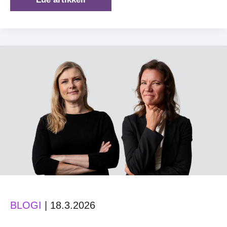
potentiaali
käyttöön:
Tasa-
arvo
on
Suomen
kilpailuetu
BLOGI
|
18.3.2026