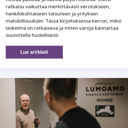
ratkaisu vaikuttaa merkittävästi verotukseen,
henkilökohtaiseen talouteen ja yrityksen
mahdollisuuksiin. Tässä kirjoituksessa kerron, miksi
laskelma on ratkaiseva ja miten varoja kannattaa
suunnitella huolellisesti.
Palkka
Lue artikkeli
vai
osinko?