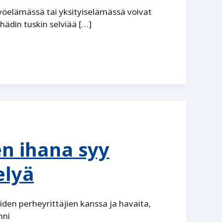
 työelämässä tai yksityiselämässä voivat
ädin tuskin selviää […]
n ihana syy
elyä
den perheyrittäjien kanssa ja havaita,
nni