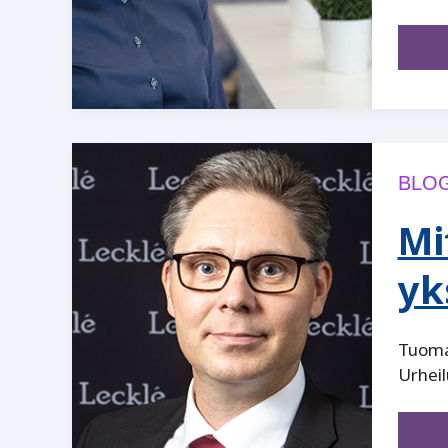
BLOG
Mi
yk
Tuomas
Urheil