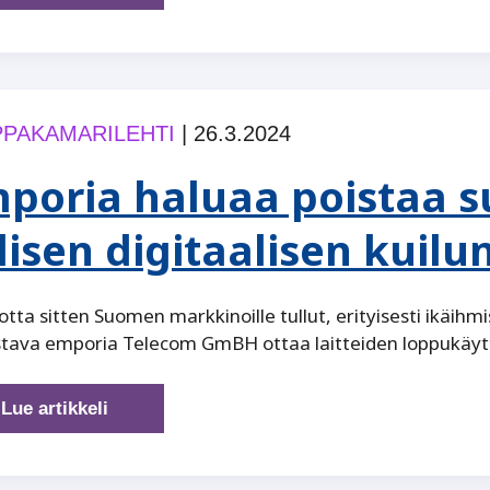
minä
tästä
saan?
–
yksilökeskeisyydestä
PAKAMARILEHTI
|
26.3.2024
yhteisön
voimaan
poria haluaa poistaa s
lisen digitaalisen kuilu
otta sitten Suomen markkinoille tullut, erityisesti ikäihmis
stava emporia Telecom GmBH ottaa laitteiden loppukäyt
emporia
Lue artikkeli
haluaa
poistaa
sukupolvien