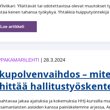
 Yliviikari. Yllättävät tai odotettavissa olevat muutokset
tää kenen tahansa työkykyä. Yhtäkkiä huipputyöntekijä h
Kipinästä
Lue artikkeli
ilmiliekkeihin
PAKAMARILEHTI
|
28.3.2024
kupolvenvaihdos – mite
hittää hallitustyöskent
mahtavaa jakaa ajatuksia ja kokemuksia HHJ-kurssilla mui
samanlaisten asioiden kanssa painiskelemme arjessa, A