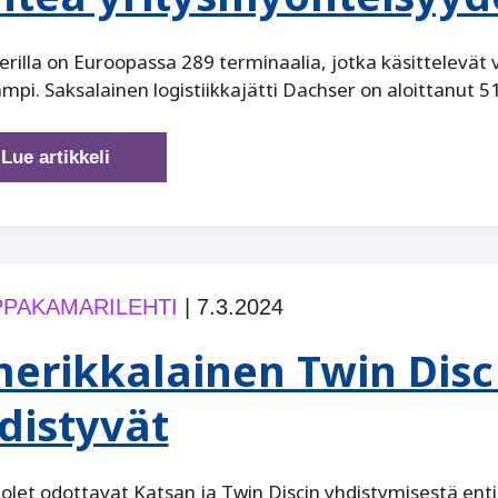
rilla on Euroopassa 289 terminaalia, jotka käsittelevät
mpi. Saksalainen logistiikkajätti Dachser on aloittanut 5
Dachser
Lue artikkeli
laajentaa
Pirkanmaalle
–
”viisi
tähteä
PAKAMARILEHTI
|
7.3.2024
yritysmyönteisyydestä”
erikkalainen Twin Disc 
distyvät
let odottavat Katsan ja Twin Discin yhdistymisestä ent