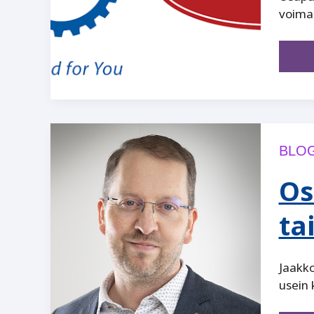
voiman
BLOG
Os
tai
Jaakko
usein 