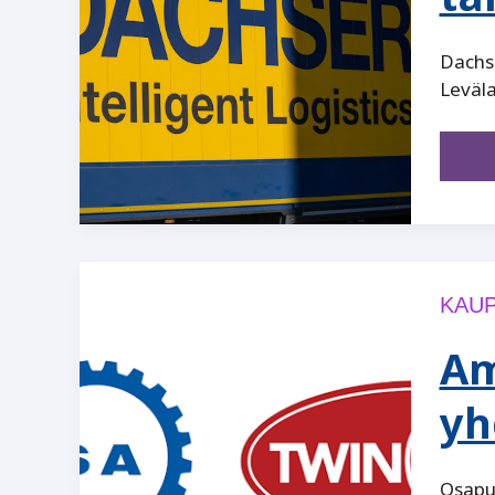
Dachse
Leväla
KAUP
Am
yh
Osapuo