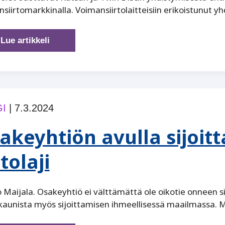
siirtomarkkinalla. Voimansiirtolaitteisiin erikoistunut y
Amerikkalainen
Lue artikkeli
Twin
Disc
ja
Katsa
yhdistyvät
I
|
7.3.2024
akeyhtiön avulla sijoit
tolaji
 Maijala. Osakeyhtiö ei välttämättä ole oikotie onneen si
kaunista myös sijoittamisen ihmeellisessä maailmassa. M