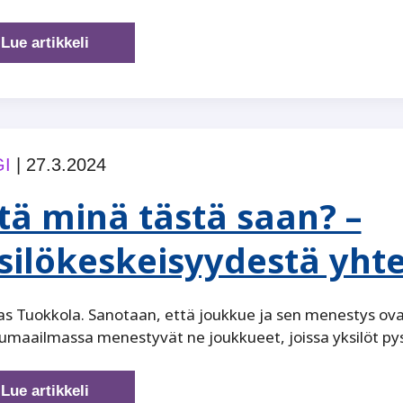
Sukupolvenvaihdos
Lue artikkeli
–
miten
ihana
syy
kehittää
I
|
27.3.2024
hallitustyöskentelyä
tä minä tästä saan? –
silökeskeisyydestä yht
 Tuokkola. Sanotaan, että joukkue ja sen menestys ova
umaailmassa menestyvät ne joukkueet, joissa yksilöt p
Mitä
Lue artikkeli