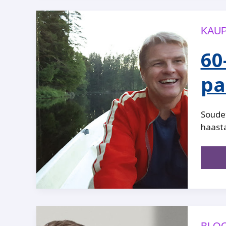
KAUP
60
pa
Soude
haasta
BLOG