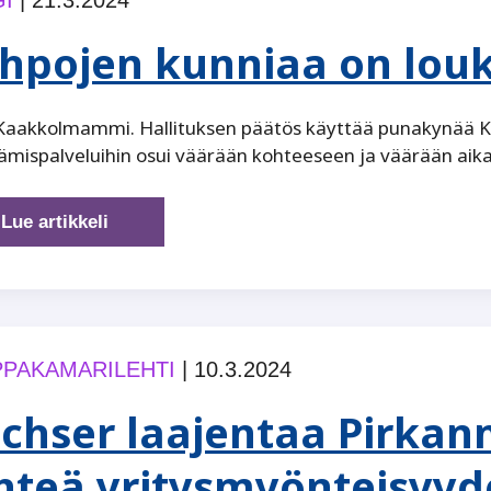
verkottumisen
mestari
hpojen kunniaa on lou
Kaakkolmammi. Hallituksen päätös käyttää punakynää Ke
tämispalveluihin osui väärään kohteeseen ja väärään a
Kehpojen
Lue artikkeli
kunniaa
on
loukattu
PAKAMARILEHTI
|
10.3.2024
chser laajentaa Pirkanma
hteä yritysmyönteisyyd