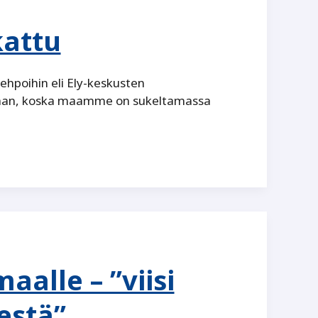
kattu
hpoihin eli Ely-keskusten
ikaan, koska maamme on sukeltamassa
alle – ”viisi
estä”