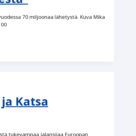
 vuodessa 70 miljoonaa lähetystä. Kuva Mika
100
ja Katsa
istä tukevampaa jalansijaa Euroopan