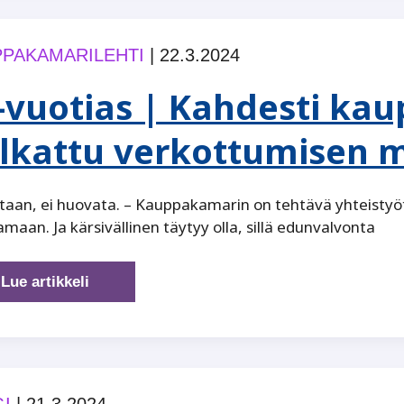
välisen
digitaalisen
PAKAMARILEHTI
|
22.3.2024
kuilun
-vuotias | Kahdesti ka
lkattu verkottumisen m
taan, ei huovata. – Kauppakamarin on tehtävä yhteistyö
maan. Ja kärsivällinen täytyy olla, sillä edunvalvonta
60-
Lue artikkeli
vuotias
|
Kahdesti
kauppakamariin
palkattu
I
|
21.3.2024