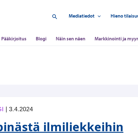
Hae
Mediatiedot
Hieno tilaisu
Pääkirjoitus
Blogi
Näin sen näen
Markkinointi ja myyn
I
|
3.4.2024
pinästä ilmiliekkeihin