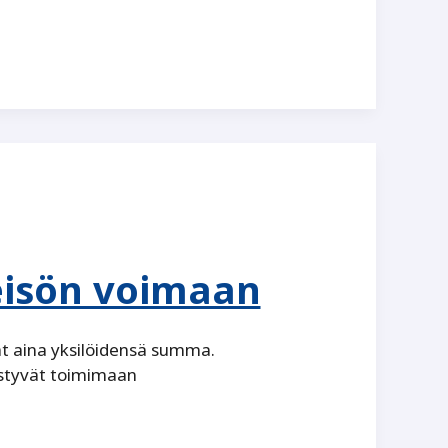
eisön voimaan
t aina yksilöidensä summa.
ystyvät toimimaan