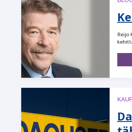
Ke
Reijo 
kehit
KAUP
Da
tä