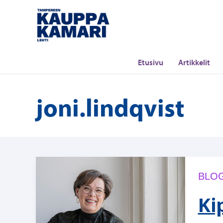
Siirry
sisältöön
Etusivu
Artikkelit
joni.lindqvist
BLOG
Ki