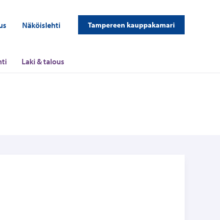
us
Näköislehti
Tampereen kauppakamari
ti
Laki & talous