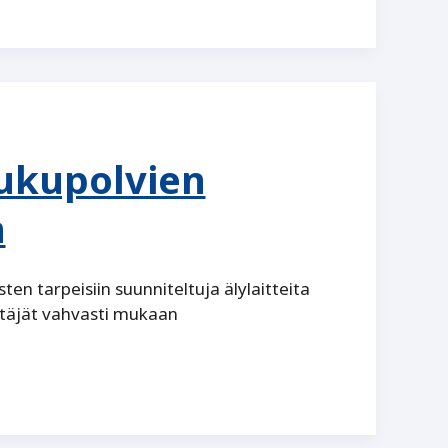
ukupolvien
n
ten tarpeisiin suunniteltuja älylaitteita
täjät vahvasti mukaan