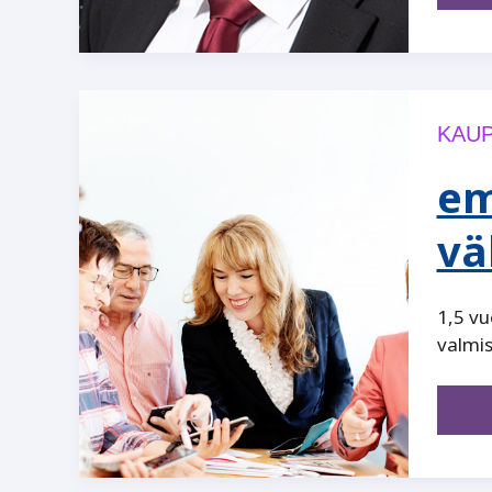
KAUP
em
vä
1,5 vu
valmi