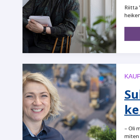
Riitta
heiken
KAUP
Su
ke
– Oli 
miten 