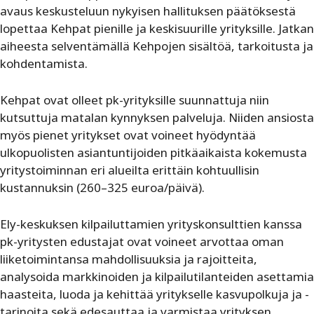
avaus keskusteluun nykyisen hallituksen päätöksestä
lopettaa Kehpat pienille ja keskisuurille yrityksille. Jatkan
aiheesta selventämällä Kehpojen sisältöä, tarkoitusta ja
kohdentamista.
Kehpat ovat olleet pk-yrityksille suunnattuja niin
kutsuttuja matalan kynnyksen palveluja. Niiden ansiosta
myös pienet yritykset ovat voineet hyödyntää
ulkopuolisten asiantuntijoiden pitkäaikaista kokemusta
yritystoiminnan eri alueilta erittäin kohtuullisin
kustannuksin (260–325 euroa/päivä).
Ely-keskuksen kilpailuttamien yrityskonsulttien kanssa
pk-yritysten edustajat ovat voineet arvottaa oman
liiketoimintansa mahdollisuuksia ja rajoitteita,
analysoida markkinoiden ja kilpailutilanteiden asettamia
haasteita, luoda ja kehittää yritykselle kasvupolkuja ja -
tarinoita sekä edesauttaa ja varmistaa yrityksen