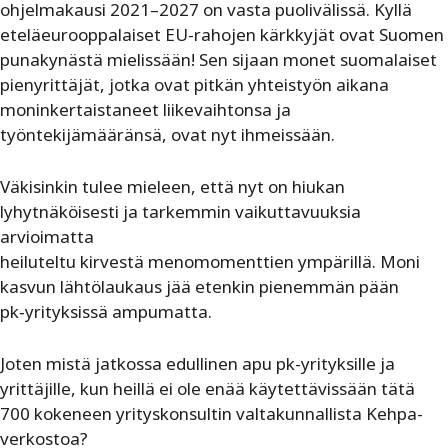
ohjelmakausi 2021–2027 on vasta puolivälissä. Kyllä
eteläeurooppalaiset EU-rahojen kärkkyjät ovat Suomen
punakynästä mielissään! Sen sijaan monet suomalaiset
pienyrittäjät, jotka ovat pitkän yhteistyön aikana
moninkertaistaneet liikevaihtonsa ja
työntekijämääränsä, ovat nyt ihmeissään.
Väkisinkin tulee mieleen, että nyt on hiukan
lyhytnäköisesti ja tarkemmin vaikuttavuuksia
arvioimatta
heiluteltu kirvestä menomomenttien ympärillä. Moni
kasvun lähtölaukaus jää etenkin pienemmän pään
pk‐yrityksissä ampumatta.
Joten mistä jatkossa edullinen apu pk-yrityksille ja
yrittäjille, kun heillä ei ole enää käytettävissään tätä
700 kokeneen yrityskonsultin valtakunnallista Kehpa-
verkostoa?