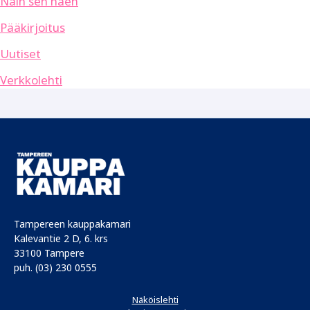
Näin sen näen
Pääkirjoitus
Uutiset
Verkkolehti
Tampereen kauppakamari
Kalevantie 2 D, 6. krs
33100 Tampere
puh. (03) 230 0555
Näköislehti