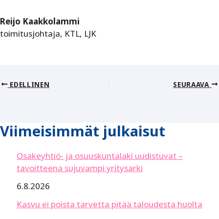
Reijo Kaakkolammi
toimitusjohtaja, KTL, LJK
EDELLINEN
SEURAAVA
Viimeisimmät julkaisut
Osakeyhtiö- ja osuuskuntalaki uudistuvat –
tavoitteena sujuvampi yritysarki
6.8.2026
Kasvu ei poista tarvetta pitää taloudesta huolta