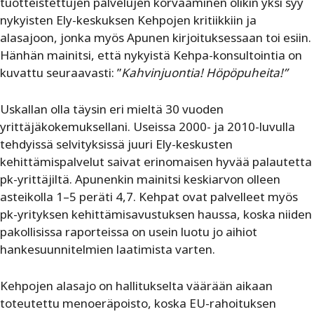
tuotteistettujen palvelujen korvaaminen olikin yksi syy
nykyisten Ely-keskuksen Kehpojen kritiikkiin ja
alasajoon, jonka myös Apunen kirjoituksessaan toi esiin.
Hänhän mainitsi, että nykyistä Kehpa-konsultointia on
kuvattu seuraavasti: ”
Kahvinjuontia! Höpöpuheita!”
Uskallan olla täysin eri mieltä 30 vuoden
yrittäjäkokemuksellani. Useissa 2000- ja 2010-luvulla
tehdyissä selvityksissä juuri Ely-keskusten
kehittämispalvelut saivat erinomaisen hyvää palautetta
pk-yrittäjiltä. Apunenkin mainitsi keskiarvon olleen
asteikolla 1–5 peräti 4,7. Kehpat ovat palvelleet myös
pk-yrityksen kehittämisavustuksen haussa, koska niiden
pakollisissa raporteissa on usein luotu jo aihiot
hankesuunnitelmien laatimista varten.
Kehpojen
alasajo on hallitukselta väärään aikaan
toteutettu menoeräpoisto, koska EU-rahoituksen