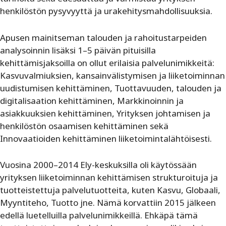
henkilöstön pysyvyyttä ja urakehitysmahdollisuuksia.
Apusen mainitseman talouden ja rahoitustarpeiden
analysoinnin lisäksi 1–5 päivän pituisilla
kehittämisjaksoilla on ollut erilaisia palvelunimikkeitä:
Kasvuvalmiuksien, kansainvälistymisen ja liiketoiminnan
uudistumisen kehittäminen, Tuottavuuden, talouden ja
digitalisaation kehittäminen, Markkinoinnin ja
asiakkuuksien kehittäminen, Yrityksen johtamisen ja
henkilöstön osaamisen kehittäminen sekä
Innovaatioiden kehittäminen liiketoimintalähtöisesti.
Vuosina 2000–2014 Ely-keskuksilla oli käytössään
yrityksen liiketoiminnan kehittämisen strukturoituja ja
tuotteistettuja palvelutuotteita, kuten Kasvu, Globaali,
Myyntiteho, Tuotto jne. Nämä korvattiin 2015 jälkeen
edellä luetelluilla palvelunimikkeillä. Ehkäpä tämä