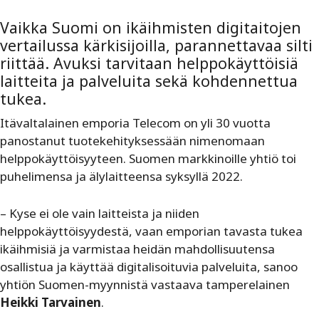
Vaikka Suomi on ikäihmisten digitaitojen
vertailussa kärkisijoilla, parannettavaa silti
riittää. Avuksi tarvitaan helppokäyttöisiä
laitteita ja palveluita sekä kohdennettua
tukea.
Itävaltalainen emporia Telecom on yli 30 vuotta
panostanut tuotekehityksessään nimenomaan
helppokäyttöisyyteen. Suomen markkinoille yhtiö toi
puhelimensa ja älylaitteensa syksyllä 2022.
– Kyse ei ole vain laitteista ja niiden
helppokäyttöisyydestä, vaan emporian tavasta tukea
ikäihmisiä ja varmistaa heidän mahdollisuutensa
osallistua ja käyttää digitalisoituvia palveluita, sanoo
yhtiön Suomen-myynnistä vastaava tamperelainen
Heikki Tarvainen
.