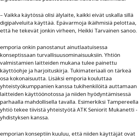
– Vaikka käytössä olisi älylaite, kaikki eivät uskalla sillä
digipalveluita käyttää. Epävarmoja ikäihmisiä pelottaa,
että he tekevät jonkin virheen, Heikki Tarvainen sanoo.
emporia onkin panostanut ainutlaatuisessa
konseptissaan turvallisuusominaisuuksiin. Yhtiön
valmistamien laitteiden mukana tulee painettu
käyttöohje ja harjoituskirja. Tukimateriaali on tärkeä
osa kokonaisuutta. Lisäksi emporia kouluttaa
yhteistyökumppanien kanssa tukihenkilöitä auttamaan
laitteiden käyttöönotossa ja niiden hyödyntämisessä
parhaalla mahdollisella tavalla. Esimerkiksi Tampereella
yhtiö tekee tiivistä yhteistyötä ATK Seniorit Mukanetti -
yhdistyksen kanssa.
emporian konseptiin kuuluu, että niiden käyttäjät ovat