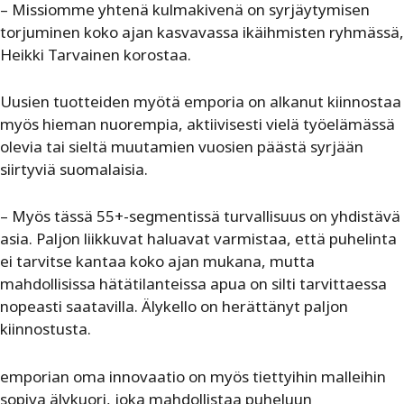
– Missiomme yhtenä kulmakivenä on syrjäytymisen
torjuminen koko ajan kasvavassa ikäihmisten ryhmässä,
Heikki Tarvainen korostaa.
Uusien tuotteiden myötä emporia on alkanut kiinnostaa
myös hieman nuorempia, aktiivisesti vielä työelämässä
olevia tai sieltä muutamien vuosien päästä syrjään
siirtyviä suomalaisia.
– Myös tässä 55+-segmentissä turvallisuus on yhdistävä
asia. Paljon liikkuvat haluavat varmistaa, että puhelinta
ei tarvitse kantaa koko ajan mukana, mutta
mahdollisissa hätätilanteissa apua on silti tarvittaessa
nopeasti saatavilla. Älykello on herättänyt paljon
kiinnostusta.
emporian oma innovaatio on myös tiettyihin malleihin
sopiva älykuori, joka mahdollistaa puheluun