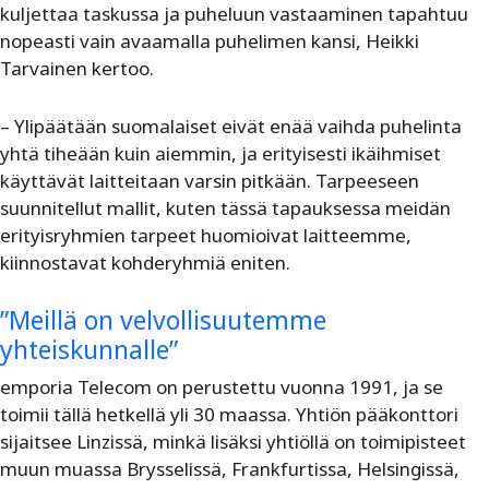
kuljettaa taskussa ja puheluun vastaaminen tapahtuu
nopeasti vain avaamalla puhelimen kansi, Heikki
Tarvainen kertoo.
– Ylipäätään suomalaiset eivät enää vaihda puhelinta
yhtä tiheään kuin aiemmin, ja erityisesti ikäihmiset
käyttävät laitteitaan varsin pitkään. Tarpeeseen
suunnitellut mallit, kuten tässä tapauksessa meidän
erityisryhmien tarpeet huomioivat laitteemme,
kiinnostavat kohderyhmiä eniten.
”Meillä on velvollisuutemme
yhteiskunnalle”
emporia Telecom on perustettu vuonna 1991, ja se
toimii tällä hetkellä yli 30 maassa. Yhtiön pääkonttori
sijaitsee Linzissä, minkä lisäksi yhtiöllä on toimipisteet
muun muassa Brysselissä, Frankfurtissa, Helsingissä,