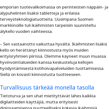
emporian tuotevalikoimassa on perinteisten näppäin- ja
älypuhelinten lisäksi tabletteja ja erilaisia
terveysteknologiatuotteita. Uusimpana Suomen
markkinoille tuli ikäihmisten tarpeisiin suunniteltu
älykello vuoden vaihteessa.
– Sen vastaanotto vaikuttaa hyvältä. Ikäihmisten lisäksi
kello on herättänyt kiinnostusta myös muiden
erityisryhmien piirissä. Olemme käyneet muun muassa
hyvinvointialueiden kanssa keskusteluja kellojen
hyödyntämisestä kotihoivapalveluiden tuottamisessa.
Siellä on kovasti kiinnostusta tuotteeseen.
Turvallisuus tärkeää monella tasolla
Tietoturva ja sen uhat mietityttävät lähes kaikkia
digilaitteiden käyttäjiä, mutta erityisesti
digiosaamisensa puutteelliseksi kokevia ikäihmisiä.