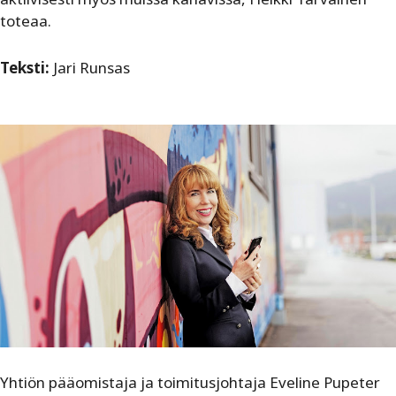
toteaa.
Teksti:
Jari Runsas
Yhtiön pääomistaja ja toimitusjohtaja Eveline Pupeter