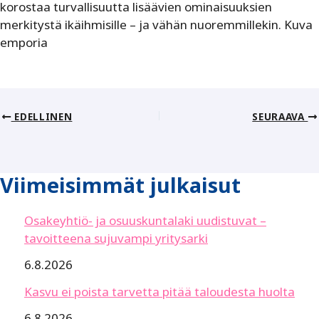
korostaa turvallisuutta lisäävien ominaisuuksien
merkitystä ikäihmisille – ja vähän nuoremmillekin. Kuva
emporia
EDELLINEN
SEURAAVA
Viimeisimmät julkaisut
Osakeyhtiö- ja osuuskuntalaki uudistuvat –
tavoitteena sujuvampi yritysarki
6.8.2026
Kasvu ei poista tarvetta pitää taloudesta huolta
6.8.2026