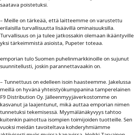
saatava poistetuksi.
– Meille on tärkeää, että laitteemme on varustettu
erilaisilla turvallisuutta lisäävillä ominaisuuksilla.
Turvallisuus on ja tulee jatkossakin olemaan ikääntyville
yksi tärkeimmistä asioista, Pupeter toteaa.
emporian tulo Suomen puhelinmarkkinoille on sujunut
suunnitellusti, joskin parannettavaakin on.
– Tunnettuus on edelleen isoin haasteemme. Jakelussa
meillä on hyvänä yhteistyökumppanina tamperelainen
F9 Distribution Oy. Jälleenmyyjäverkostomme on
kasvanut ja laajentunut, mikä auttaa emporian nimen
tunnetuksi tekemisessä. Myymälänäkyvyys tahtoo
kuitenkin painottua isompien toimijoiden tuotteille. Sen
vuoksi meidän tavoiteltava kohderyhmiämme
aktiivisesti myös muissa kanavissa, Heikki Tarvainen