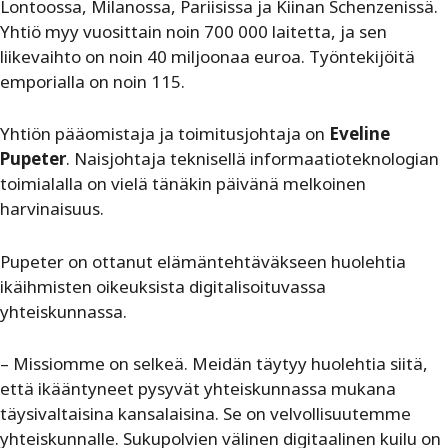
Lontoossa, Milanossa, Pariisissa ja Kiinan Schenzenissä.
Yhtiö myy vuosittain noin 700 000 laitetta, ja sen
liikevaihto on noin 40 miljoonaa euroa. Työntekijöitä
emporialla on noin 115.
Yhtiön pääomistaja ja toimitusjohtaja on
Eveline
Pupeter
. Naisjohtaja teknisellä informaatioteknologian
toimialalla on vielä tänäkin päivänä melkoinen
harvinaisuus.
Pupeter on ottanut elämäntehtäväkseen huolehtia
ikäihmisten oikeuksista digitalisoituvassa
yhteiskunnassa.
– Missiomme on selkeä. Meidän täytyy huolehtia siitä,
että ikääntyneet pysyvät yhteiskunnassa mukana
täysivaltaisina kansalaisina. Se on velvollisuutemme
yhteiskunnalle. Sukupolvien välinen digitaalinen kuilu on