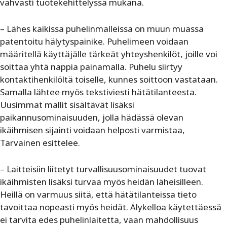
vahvasti tuotekehittelyssä mukana.
– Lähes kaikissa puhelinmalleissa on muun muassa
patentoitu hälytyspainike. Puhelimeen voidaan
määritellä käyttäjälle tärkeät yhteyshenkilöt, joille voi
soittaa yhtä nappia painamalla. Puhelu siirtyy
kontaktihenkilöltä toiselle, kunnes soittoon vastataan.
Samalla lähtee myös tekstiviesti hätätilanteesta.
Uusimmat mallit sisältävät lisäksi
paikannusominaisuuden, jolla hädässä olevan
ikäihmisen sijainti voidaan helposti varmistaa,
Tarvainen esittelee.
– Laitteisiin liitetyt turvallisuusominaisuudet tuovat
ikäihmisten lisäksi turvaa myös heidän läheisilleen.
Heillä on varmuus siitä, että hätätilanteissa tieto
tavoittaa nopeasti myös heidät. Älykelloa käytettäessä
ei tarvita edes puhelinlaitetta, vaan mahdollisuus