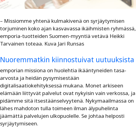
– Missiomme yhtenä kulmakivenä on syrjäytymisen
torjuminen koko ajan kasvavassa ikäihmisten ryhmässä,
emporia-tuotteiden Suomen-myyntiä vetävä Heikki
Tarvainen toteaa. Kuva Jari Runsas
Nuoremmatkin kiinnostuivat uutuuksista
emporian missiona on huolehtia ikääntyneiden tasa-
arvosta ja heidän pysymisestään
digitalisaatiokehityksessä mukana. Monet arkiseen
elämään liittyvät palvelut ovat nykyisin vain verkossa, ja
pidämme sitä itsestäänselvyytenä. Nykymaailmassa on
lähes mahdoton tulla toimeen ilman älypuhelinta
jäämättä palvelujen ulkopuolelle. Se johtaa helposti
syrjäytymiseen.