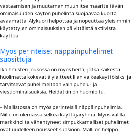
vastaamisen ja muutaman muun itse määriteltävän
ominaisuuden käytön puhelinta suojaavaa kuorta
avaamatta. Älykuori helpottaa ja nopeuttaa yleisimmin
käytettyjen ominaisuuksien päivittäistä aktiivista
käyttöä.
Myös perinteiset näppäinpuhelimet
suosittuja
Ikäihmisten joukossa on myös heitä, jotka kaikesta
huolimatta kokevat älylaitteet liian vaikeakäyttöisiksi ja
tarvitsevat puhelimeltaan vain puhelu- ja
viestiominaisuuksia. Heidätkin on huomioitu.
– Mallistossa on myös perinteisiä näppäinpuhelimia.
Niille on olemassa selkeä käyttäjäryhmä. Myös välillä
markkinoilta vähentyneet simpukkamalliset puhelimet
ovat uudelleen nousseet suosioon. Malli on helppo