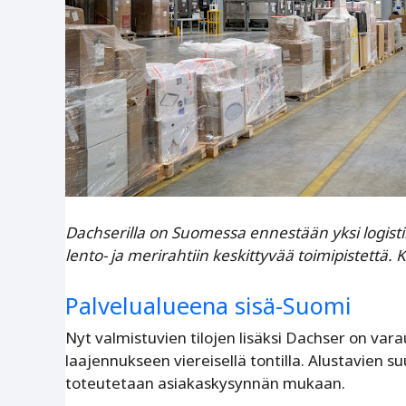
Dachserilla on Suomessa ennestään yksi logisti
lento- ja merirahtiin keskittyvää toimipistettä.
Palvelualueena sisä-Suomi
Nyt valmistuvien tilojen lisäksi Dachser on va
laajennukseen viereisellä tontilla. Alustavien 
toteutetaan asiakaskysynnän mukaan.