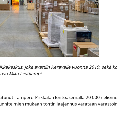
ikkakeskus, joka avattiin Keravalle vuonna 2019, sekä k
 Kuva Mika Levälampi.
rautunut Tampere-Pirkkalan lentoasemalla 20 000 neliöme
suunnitelmien mukaan tontin laajennus varataan varastoint