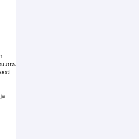
t.
suutta.
sesti
 ja