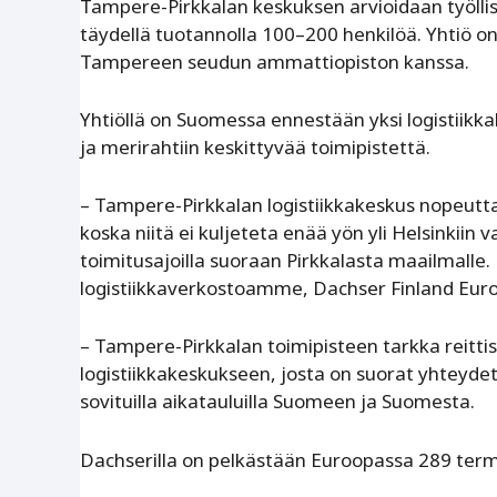
Tampere-Pirkkalan keskuksen arvioidaan työllis
täydellä tuotannolla 100–200 henkilöä. Yhtiö on 
Tampereen seudun ammattiopiston kanssa.
Yhtiöllä on Suomessa ennestään yksi logistiikka
ja merirahtiin keskittyvää toimipistettä.
– Tampere-Pirkkalan logistiikkakeskus nopeutta
koska niitä ei kuljeteta enää yön yli Helsinkiin 
toimitusajoilla suoraan Pirkkalasta maailmall
logistiikkaverkostoamme, Dachser Finland Euro
– Tampere-Pirkkalan toimipisteen tarkka reittis
logistiikkakeskukseen, josta on suorat yhteyde
sovituilla aikatauluilla Suomeen ja Suomesta.
Dachserilla on pelkästään Euroopassa 289 termi