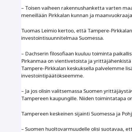
– Toisen vaiheen rakennushanketta varten maa-
meneillään Pirkkalan kunnan ja maanvuokraaja
Tuomas Leimio kertoo, että Tampere-Pirkkalan 
investointisuunnitelmaa Suomessa.
– Dachserin filosofiaan kuuluu toiminta paikallise
Pirkanmaa on vientivetoista ja yrittäjähenkistä 
Tampere-Pirkkalan keskuksella palvelemme lisäk
investointipäätökseemme.
– Ja jos olisin valitsemassa Suomen yrittäjäystäv
Tampereen kaupungille. Niiden toimintatapa on a
Tampereen keskeinen sijainti Suomessa ja Pohjo
– Suomen huoltovarmuudelle olisi suotavaa, ettei