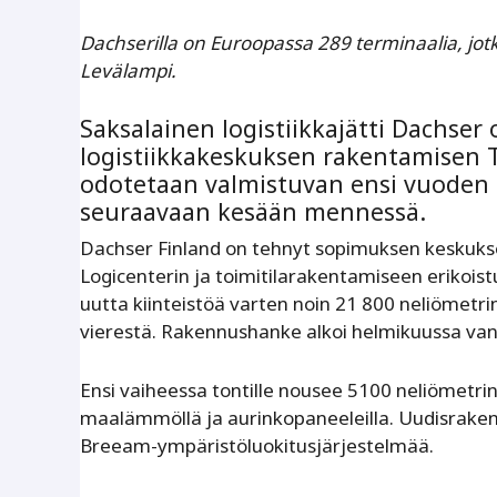
Dachserilla on Euroopassa 289 terminaalia, jot
Levälampi.
Saksalainen logistiikkajätti Dachser
logistiikkakeskuksen rakentamisen T
odotetaan valmistuvan ensi vuoden a
seuraavaan kesään mennessä.
Dachser Finland on tehnyt sopimuksen keskuksen
Logicenterin ja toimitilarakentamiseen erikoi
uutta kiinteistöä varten noin 21 800 neliömet
vierestä. Rakennushanke alkoi helmikuussa van
Ensi vaiheessa tontille nousee 5100 neliömetrin
maalämmöllä ja aurinkopaneeleilla. Uudisraken
Breeam-ympäristöluokitusjärjestelmää.