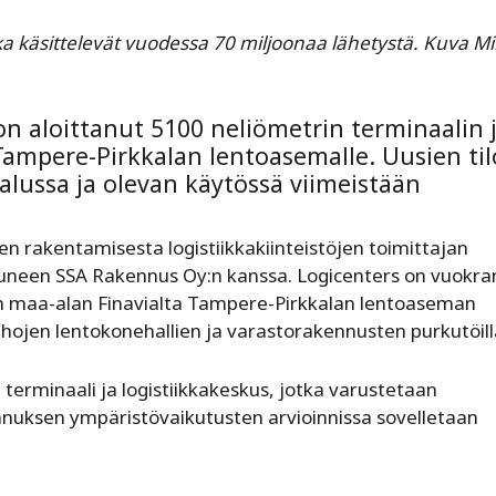
ka käsittelevät vuodessa 70 miljoonaa lähetystä.
Kuva Mi
 on aloittanut 5100 neliömetrin terminaalin 
ampere-Pirkkalan lentoasemalle. Uusien til
lussa ja olevan käytössä viimeistään
 rakentamisesta logistiikkakiinteistöjen toimittajan
stuneen SSA Rakennus Oy:n kanssa. Logicenters on vuokr
rin maa-alan Finavialta Tampere-Pirkkalan lentoaseman
hojen lentokonehallien ja varastorakennusten purkutöill
 terminaali ja logistiikkakeskus, jotka varustetaan
nuksen ympäristövaikutusten arvioinnissa sovelletaan