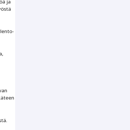
öä ja
yöstä
lento-
a,
avan
ukäteen
stä.