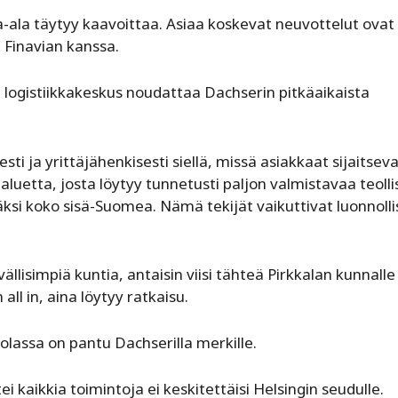
ala täytyy kaavoittaa. Asiaa koskevat neuvottelut ovat
 Finavian kanssa.
logistiikkakeskus noudattaa Dachserin pitkäaikaista
sti ja yrittäjähenkisesti siellä, missä asiakkaat sijaitseva
aluetta, josta löytyy tunnetusti paljon valmistavaa teolli
si koko sisä-Suomea. Nämä tekijät vaikuttivat luonnolli
ällisimpiä kuntia, antaisin viisi tähteä Pirkkalan kunnalle
ll in, aina löytyy ratkaisu.
lassa on pantu Dachserilla merkille.
 kaikkia toimintoja ei keskitettäisi Helsingin seudulle.