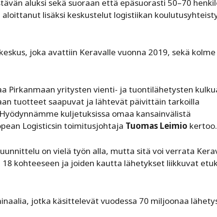
tävän aluksi sekä suoraan että epäsuorasti 50–70 henkil
aloittanut lisäksi keskustelut logistiikan koulutusyhteist
keskus, joka avattiin Keravalle vuonna 2019, sekä kolme 
a Pirkanmaan yritysten vienti- ja tuontilähetysten kulku
vaan tuotteet saapuvat ja lähtevät päivittäin tarkoilla
e. Hyödynnämme kuljetuksissa omaa kansainvälistä
pean Logisticsin toimitusjohtaja
Tuomas Leimio
kertoo.
uunnittelu on vielä työn alla, mutta sitä voi verrata Ker
t 18 kohteeseen ja joiden kautta lähetykset liikkuvat et
naalia, jotka käsittelevät vuodessa 70 miljoonaa lähety