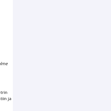
olme
trin
iin ja