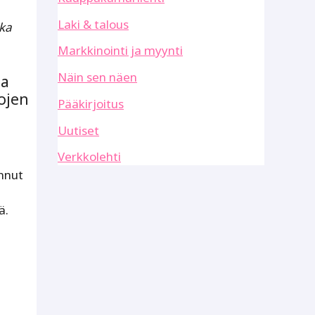
Laki & talous
ka
Markkinointi ja myynti
Näin sen näen
ja
ojen
Pääkirjoitus
Uutiset
Verkkolehti
annut
ä.