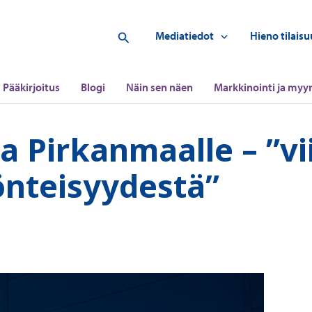
Hae
Mediatiedot
Hieno tilaisu
Pääkirjoitus
Blogi
Näin sen näen
Markkinointi ja myyn
a Pirkanmaalle – ”vii
önteisyydestä”