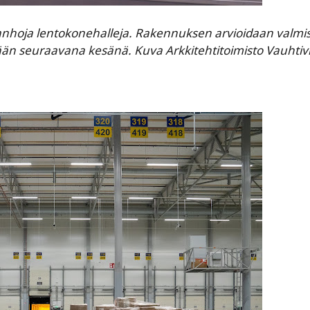
vanhoja lentokonehalleja. Rakennuksen arvioidaan valmi
ään seuraavana kesänä. Kuva Arkkitehtitoimisto Vauhtivi