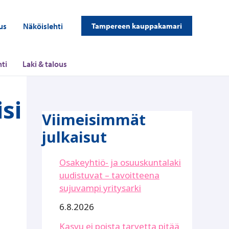
us
Näköislehti
Tampereen kauppakamari
ti
Laki & talous
si
Viimeisimmät
julkaisut
Osakeyhtiö- ja osuuskuntalaki
uudistuvat – tavoitteena
sujuvampi yritysarki
6.8.2026
Kasvu ei poista tarvetta pitää