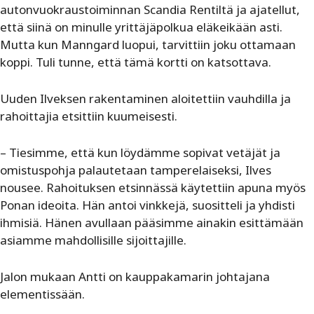
autonvuokraustoiminnan Scandia Rentiltä ja ajatellut,
että siinä on minulle yrittäjäpolkua eläkeikään asti.
Mutta kun Manngard luopui, tarvittiin joku ottamaan
koppi. Tuli tunne, että tämä kortti on katsottava.
Uuden Ilveksen rakentaminen aloitettiin vauhdilla ja
rahoittajia etsittiin kuumeisesti.
– Tiesimme, että kun löydämme sopivat vetäjät ja
omistuspohja palautetaan tamperelaiseksi, Ilves
nousee. Rahoituksen etsinnässä käytettiin apuna myös
Ponan ideoita. Hän antoi vinkkejä, suositteli ja yhdisti
ihmisiä. Hänen avullaan pääsimme ainakin esittämään
asiamme mahdollisille sijoittajille.
Jalon mukaan Antti on kauppakamarin johtajana
elementissään.