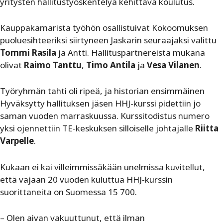
yritysten hallitustyöskentelyä kehittävä koulutus.
Kauppakamarista työhön osallistuivat Kokoomuksen
puoluesihteeriksi siirtyneen Jaskarin seuraajaksi valittu
Tommi Rasila
ja Antti. Hallituspartnereista mukana
olivat
Raimo Tanttu
,
Timo Antila
ja
Vesa Vilanen
.
Työryhmän tahti oli ripeä, ja historian ensimmäinen
Hyväksytty hallituksen jäsen HHJ-kurssi pidettiin jo
saman vuoden marraskuussa. Kurssitodistus numero
yksi ojennettiin TE-keskuksen silloiselle johtajalle
Riitta
Varpelle
.
Kukaan ei kai villeimmissäkään unelmissa kuvitellut,
että vajaan 20 vuoden kuluttua HHJ-kurssin
suorittaneita on Suomessa 15 700.
– Olen aivan vakuuttunut, että ilman