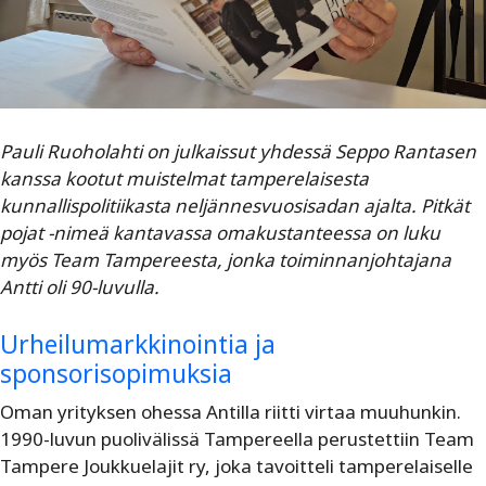
Pauli Ruoholahti on julkaissut yhdessä Seppo Rantasen
kanssa kootut muistelmat tamperelaisesta
kunnallispolitiikasta neljännesvuosisadan ajalta. Pitkät
pojat -nimeä kantavassa omakustanteessa on luku
myös Team Tampereesta, jonka toiminnanjohtajana
Antti oli 90-luvulla.
Urheilumarkkinointia ja
sponsorisopimuksia
Oman yrityksen ohessa Antilla riitti virtaa muuhunkin.
1990-luvun puolivälissä Tampereella perustettiin Team
Tampere Joukkuelajit ry, joka tavoitteli tamperelaiselle