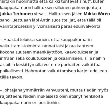
”siitäkin huolimatta että kaikki tuntevat sinut”, kuten
kauppakamarin hallituksen silloinen puheenjohtaja
Jukka Terhonen
vitsaili. Hallituksen jäsen
Mikko Wirén
sanoi luettuaan läpi Antin suosittelijat, että tällä oli
valintaprosessin ylivoimaisesti paras edunvalvonta.
– Haastatteluissa sanoin, että kauppakamarin
vaikuttamistoiminta kannattaisi jakaa kahteen
kokonaisuuteen maankäyttöön, kaavoitukseen ja
infraan sekä koulutukseen ja osaamiseen, sillä näihin
asioihin keskittymällä voimme parhaiten vaikuttaa
paikallisesti. Hahmotan vaikuttamisen kärjet edelleen
tällä tavoin.
– Johtajana ymmärrän vahvuuteni, mutta tiedän myös
rajoitteeni. Niiden mukaisesti olen etsinyt henkilöitä
kauppakamarin eri positioihin.