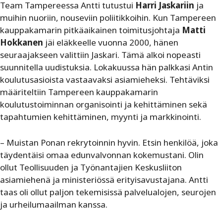
Team Tampereessa Antti tutustui
Harri Jaskariin
ja
muihin nuoriin, nouseviin poliitikkoihin. Kun Tampereen
kauppakamarin pitkäaikainen toimitusjohtaja
Matti
Hokkanen
jäi eläkkeelle vuonna 2000, hänen
seuraajakseen valittiin Jaskari. Tämä alkoi nopeasti
suunnitella uudistuksia. Lokakuussa hän palkkasi Antin
koulutusasioista vastaavaksi asiamieheksi. Tehtäviksi
määriteltiin Tampereen kauppakamarin
koulutustoiminnan organisointi ja kehittäminen sekä
tapahtumien kehittäminen, myynti ja markkinointi.
– Muistan Ponan rekrytoinnin hyvin. Etsin henkilöä, joka
täydentäisi omaa edunvalvonnan kokemustani. Olin
ollut Teollisuuden ja Työnantajien Keskusliiton
asiamiehenä ja ministeriössä erityisavustajana. Antti
taas oli ollut paljon tekemisissä palvelualojen, seurojen
ja urheilumaailman kanssa.