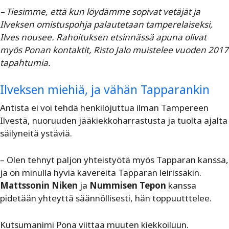
– Tiesimme, että kun löydämme sopivat vetäjät ja
Ilveksen omistuspohja palautetaan tamperelaiseksi,
Ilves nousee. Rahoituksen etsinnässä apuna olivat
myös Ponan kontaktit, Risto Jalo muistelee vuoden 2017
tapahtumia.
Ilveksen miehiä, ja vähän Tapparankin
Antista ei voi tehdä henkilöjuttua ilman Tampereen
Ilvestä, nuoruuden jääkiekkoharrastusta ja tuolta ajalta
säilyneitä ystäviä.
– Olen tehnyt paljon yhteistyötä myös Tapparan kanssa,
ja on minulla hyviä kavereita Tapparan leirissäkin.
Mattssonin Niken
ja
Nummisen Tepon
kanssa
pidetään yhteyttä säännöllisesti, hän toppuutttelee.
Kutsumanimi Pona viittaa muuten kiekkoiluun.