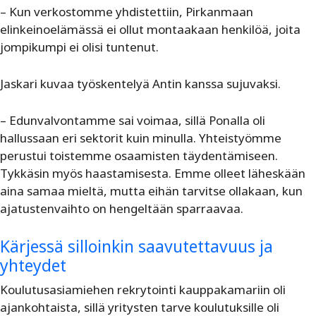
– Kun verkostomme yhdistettiin, Pirkanmaan
elinkeinoelämässä ei ollut montaakaan henkilöä, joita
jompikumpi ei olisi tuntenut.
Jaskari kuvaa työskentelyä Antin kanssa sujuvaksi.
– Edunvalvontamme sai voimaa, sillä Ponalla oli
hallussaan eri sektorit kuin minulla. Yhteistyömme
perustui toistemme osaamisten täydentämiseen.
Tykkäsin myös haastamisesta. Emme olleet läheskään
aina samaa mieltä, mutta eihän tarvitse ollakaan, kun
ajatustenvaihto on hengeltään sparraavaa.
Kärjessä silloinkin saavutettavuus ja
yhteydet
Koulutusasiamiehen rekrytointi kauppakamariin oli
ajankohtaista, sillä yritysten tarve koulutuksille oli