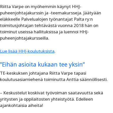
Riitta Varpe on myöhemmin käynyt HHJ-
puheenjohtajakurssin ja -teemakursseja. Jäätyään
eläkkeelle Palvelualojen työnantajat Palta ry:n
toimitusjohtajan tehtävästä vuonna 2018 hän on
toiminut useissa hallituksissa ja luennoi HHJ-
puheenjohtajakursseilla.
Lue lisää HHJ-koulutuksista
.
”Eihän asioita kukaan tee yksin”
TE-keskuksen johtajana Riitta Varpe tapasi
koulutusasiamiehenä toiminutta Anttia säännöllisesti.
– Keskustelut koskivat työvoiman saatavuutta sekä
yritysten ja oppilaitosten yhteistyötä. Edelleen
ajankohtaisia aiheita!