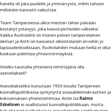
hänellä oli joka puolelle ja ymmärrystä, mihin tahoon
milloinkin kannatti vaikuttaa.
Team Tampereessa alkoi miesten tähän päivään
kestänyt ystävyys, joka kasvoi perheiden väliseksi.
Vaikka Ruoholahti on monen polven tamperelainen
demari ja Antti on kasvanut oikeistolaisiin arvoihin jo
lapsuudenkodissaan, Ruoholahden mukaan heillä ei ollut
koskaan poliittisia yhteentörmäyksiä.
Voisiko taustalla yhteisenä nimittäjänä olla
aseveliakseli?
Aseveliakseliksi kutsutaan 1950-luvulla Tampereen
kunnallispolitiikassa syntynyttä sosiaalidemokraattien ja
kokoomuksen yhteistoimintaa. Antin isä
Raimo
Eskelinen
ei osallistunut kunnallispolitiikkaan, mutta
hän oli taustavaikuttaja ja aseveliakselin vankkumaton