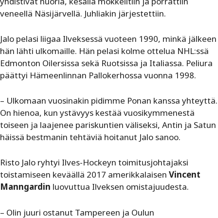
yhdistivät nuoria, kesällä mökkeiltiin ja pörrättiin
veneellä Näsijärvellä. Juhliakin järjestettiin.
Jalo pelasi liigaa Ilveksessä vuoteen 1990, minkä jälkeen
hän lähti ulkomaille. Hän pelasi kolme ottelua NHL:ssä
Edmonton Oilersissa sekä Ruotsissa ja Italiassa. Peliura
päättyi Hämeenlinnan Pallokerhossa vuonna 1998.
– Ulkomaan vuosinakin pidimme Ponan kanssa yhteyttä.
On hienoa, kun ystävyys kestää vuosikymmenestä
toiseen ja laajenee pariskuntien väliseksi, Antin ja Satun
häissä bestmanin tehtäviä hoitanut Jalo sanoo.
Risto Jalo ryhtyi Ilves-Hockeyn toimitusjohtajaksi
toistamiseen keväällä 2017 amerikkalaisen
Vincent
Manngardin
luovuttua Ilveksen omistajuudesta.
– Olin juuri ostanut Tampereen ja Oulun