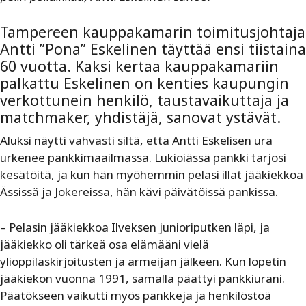
Tampereen kauppakamarin toimitusjohtaja
Antti ”Pona” Eskelinen täyttää ensi tiistaina
60 vuotta. Kaksi kertaa kauppakamariin
palkattu Eskelinen on kenties kaupungin
verkottunein henkilö, taustavaikuttaja ja
matchmaker, yhdistäjä, sanovat ystävät.
Aluksi näytti vahvasti siltä, että Antti Eskelisen ura
urkenee pankkimaailmassa. Lukioiässä pankki tarjosi
kesätöitä, ja kun hän myöhemmin pelasi illat jääkiekkoa
Ässissä ja Jokereissa, hän kävi päivätöissä pankissa.
– Pelasin jääkiekkoa Ilveksen junioriputken läpi, ja
jääkiekko oli tärkeä osa elämääni vielä
ylioppilaskirjoitusten ja armeijan jälkeen. Kun lopetin
jääkiekon vuonna 1991, samalla päättyi pankkiurani.
Päätökseen vaikutti myös pankkeja ja henkilöstöä