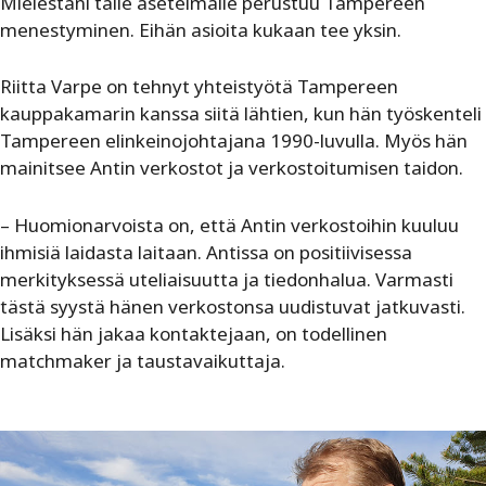
Mielestäni tälle asetelmalle perustuu Tampereen
menestyminen. Eihän asioita kukaan tee yksin.
Riitta Varpe on tehnyt yhteistyötä Tampereen
kauppakamarin kanssa siitä lähtien, kun hän työskenteli
Tampereen elinkeinojohtajana 1990-luvulla. Myös hän
mainitsee Antin verkostot ja verkostoitumisen taidon.
– Huomionarvoista on, että Antin verkostoihin kuuluu
ihmisiä laidasta laitaan. Antissa on positiivisessa
merkityksessä uteliaisuutta ja tiedonhalua. Varmasti
tästä syystä hänen verkostonsa uudistuvat jatkuvasti.
Lisäksi hän jakaa kontaktejaan, on todellinen
matchmaker ja taustavaikuttaja.