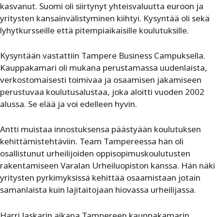
kasvanut. Suomi oli siirtynyt yhteisvaluutta euroon ja
yritysten kansainvälistyminen kiihtyi. Kysyntää oli sekä
lyhytkursseille että pitempiaikaisille koulutuksille.
Kysyntään vastattiin Tampere Business Campuksella.
Kauppakamari oli mukana perustamassa uudenlaista,
verkostomaisesti toimivaa ja osaamisen jakamiseen
perustuvaa koulutusalustaa, joka aloitti vuoden 2002
alussa. Se elää ja voi edelleen hyvin.
Antti muistaa innostuksensa päästyään koulutuksen
kehittämistehtäviin. Team Tampereessa hän oli
osallistunut urheilijoiden oppisopimuskoulutusten
rakentamiseen Varalan Urheiluopiston kanssa. Hän näki
yritysten pyrkimyksissä kehittää osaamistaan jotain
samanlaista kuin lajitaitojaan hiovassa urheilijassa.
Harri Jaskarin aikana Tampereen kauppakamarin