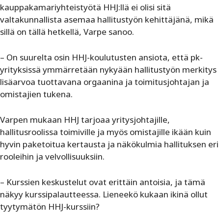
kauppakamariyhteistyötä HHJ:llä ei olisi sitä
valtakunnallista asemaa hallitustyön kehittäjänä, mikä
sillä on tällä hetkellä, Varpe sanoo.
– On suurelta osin HHJ-koulutusten ansiota, että pk-
yrityksissä ymmärretään nykyään hallitustyön merkitys
lisäarvoa tuottavana orgaanina ja toimitusjohtajan ja
omistajien tukena.
Varpen mukaan HHJ tarjoaa yritysjohtajille,
hallitusroolissa toimiville ja myös omistajille ikään kuin
hyvin paketoitua kertausta ja näkökulmia hallituksen eri
rooleihin ja velvollisuuksiin.
– Kurssien keskustelut ovat erittäin antoisia, ja tämä
näkyy kurssipalautteessa. Lieneekö kukaan ikinä ollut
tyytymätön HHJ-kurssiin?