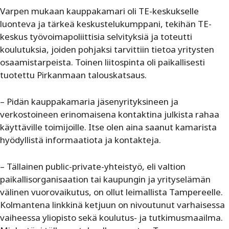
Varpen mukaan kauppakamari oli TE-keskukselle
luonteva ja tärkeä keskustelukumppani, tekihän TE-
keskus työvoimapoliittisia selvityksiä ja toteutti
koulutuksia, joiden pohjaksi tarvittiin tietoa yritysten
osaamistarpeista. Toinen liitospinta oli paikallisesti
tuotettu Pirkanmaan talouskatsaus.
– Pidän kauppakamaria jäsenyrityksineen ja
verkostoineen erinomaisena kontaktina julkista rahaa
käyttäville toimijoille. Itse olen aina saanut kamarista
hyödyllistä informaatiota ja kontakteja.
– Tällainen public-private-yhteistyö, eli valtion
paikallisorganisaation tai kaupungin ja yrityselämän
välinen vuorovaikutus, on ollut leimallista Tampereelle.
Kolmantena linkkinä ketjuun on nivoutunut varhaisessa
vaiheessa yliopisto sekä koulutus- ja tutkimusmaailma.