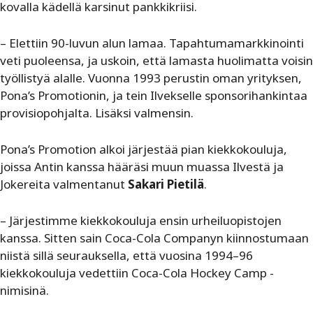
kovalla kädellä karsinut pankkikriisi.
– Elettiin 90-luvun alun lamaa. Tapahtumamarkkinointi
veti puoleensa, ja uskoin, että lamasta huolimatta voisin
työllistyä alalle. Vuonna 1993 perustin oman yrityksen,
Pona’s Promotionin, ja tein Ilvekselle sponsorihankintaa
provisiopohjalta. Lisäksi valmensin.
Pona’s Promotion alkoi järjestää pian kiekkokouluja,
joissa Antin kanssa hääräsi muun muassa Ilvestä ja
Jokereita valmentanut
Sakari Pietilä
.
– Järjestimme kiekkokouluja ensin urheiluopistojen
kanssa. Sitten sain Coca-Cola Companyn kiinnostumaan
niistä sillä seurauksella, että vuosina 1994–96
kiekkokouluja vedettiin Coca-Cola Hockey Camp -
nimisinä.