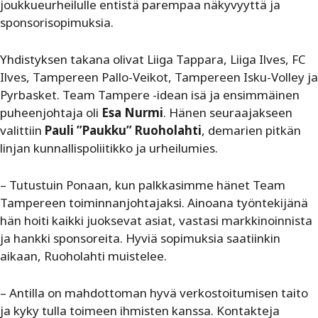
joukkueurheilulle entistä parempaa näkyvyyttä ja
sponsorisopimuksia.
Yhdistyksen takana olivat Liiga Tappara, Liiga Ilves, FC
Ilves, Tampereen Pallo-Veikot, Tampereen Isku-Volley ja
Pyrbasket. Team Tampere -idean isä ja ensimmäinen
puheenjohtaja oli
Esa Nurmi
. Hänen seuraajakseen
valittiin
Pauli ”Paukku” Ruoholahti
, demarien pitkän
linjan kunnallispoliitikko ja urheilumies.
– Tutustuin Ponaan, kun palkkasimme hänet Team
Tampereen toiminnanjohtajaksi. Ainoana työntekijänä
hän hoiti kaikki juoksevat asiat, vastasi markkinoinnista
ja hankki sponsoreita. Hyviä sopimuksia saatiinkin
aikaan, Ruoholahti muistelee.
– Antilla on mahdottoman hyvä verkostoitumisen taito
ja kyky tulla toimeen ihmisten kanssa. Kontakteja