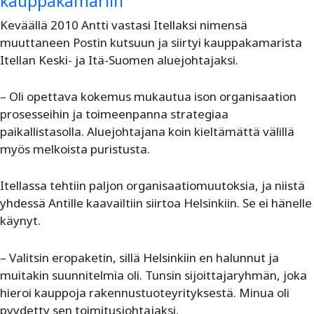
kauppakamariin
Keväällä 2010 Antti vastasi Itellaksi nimensä
muuttaneen Postin kutsuun ja siirtyi kauppakamarista
Itellan Keski- ja Itä-Suomen aluejohtajaksi.
– Oli opettava kokemus mukautua ison organisaation
prosesseihin ja toimeenpanna strategiaa
paikallistasolla. Aluejohtajana koin kieltämättä välillä
myös melkoista puristusta.
Itellassa tehtiin paljon organisaatiomuutoksia, ja niistä
yhdessä Antille kaavailtiin siirtoa Helsinkiin. Se ei hänelle
käynyt.
– Valitsin eropaketin, sillä Helsinkiin en halunnut ja
muitakin suunnitelmia oli. Tunsin sijoittajaryhmän, joka
hieroi kauppoja rakennustuoteyrityksestä. Minua oli
pyydetty sen toimitusjohtajaksi.