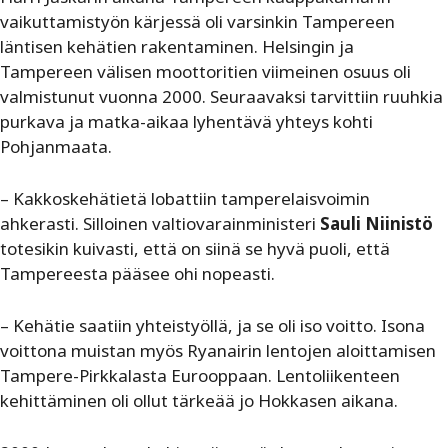
vaikuttamistyön kärjessä oli varsinkin Tampereen
läntisen kehätien rakentaminen. Helsingin ja
Tampereen välisen moottoritien viimeinen osuus oli
valmistunut vuonna 2000. Seuraavaksi tarvittiin ruuhkia
purkava ja matka-aikaa lyhentävä yhteys kohti
Pohjanmaata.
– Kakkoskehätietä lobattiin tamperelaisvoimin
ahkerasti. Silloinen valtiovarainministeri
Sauli Niinistö
totesikin kuivasti, että on siinä se hyvä puoli, että
Tampereesta pääsee ohi nopeasti.
– Kehätie saatiin yhteistyöllä, ja se oli iso voitto. Isona
voittona muistan myös Ryanairin lentojen aloittamisen
Tampere-Pirkkalasta Eurooppaan. Lentoliikenteen
kehittäminen oli ollut tärkeää jo Hokkasen aikana.