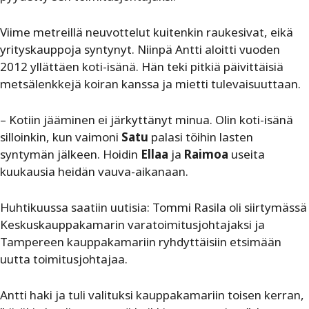
Viime metreillä neuvottelut kuitenkin raukesivat, eikä
yrityskauppoja syntynyt. Niinpä Antti aloitti vuoden
2012 yllättäen koti-isänä. Hän teki pitkiä päivittäisiä
metsälenkkejä koiran kanssa ja mietti tulevaisuuttaan.
– Kotiin jääminen ei järkyttänyt minua. Olin koti-isänä
silloinkin, kun vaimoni
Satu
palasi töihin lasten
syntymän jälkeen. Hoidin
Ellaa
ja
Raimoa
useita
kuukausia heidän vauva-aikanaan.
Huhtikuussa saatiin uutisia: Tommi Rasila oli siirtymässä
Keskuskauppakamarin varatoimitusjohtajaksi ja
Tampereen kauppakamariin ryhdyttäisiin etsimään
uutta toimitusjohtajaa.
Antti haki ja tuli valituksi kauppakamariin toisen kerran,