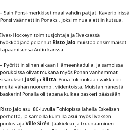
– Sain Ponsi-merkkiset maalivahdin patjat. Kaveripiirissä
Ponsi väännettiin Ponaksi, joksi minua alettiin kutsua.
Ilves-Hockeyn toimitusjohtaja ja Ilveksessä
hyökkääjänä pelannut
Risto Jalo
muistaa ensimmäiset
tapaamisensa Antin kanssa.
– Pyörittiin siihen aikaan Hämeenkadulla, ja samoissa
porukoissa olivat mukana myös Ponan vanhemmat
sisarukset
Jussi
ja
Riitta
. Pona tuli mukaan vaikka oli
meitä vähän nuorempi, viidentoista. Muistan hänestä
baskerin! Ponalla oli tapana kulkea baskeri päässään.
Risto Jalo asui 80-luvulla Tohlopissa lähellä Eskelisen
perhettä, ja samoilla kulmilla asui myös Ilveksen
puolustaja
Ville Sirén
. Jääkiekko ja treenaaminen