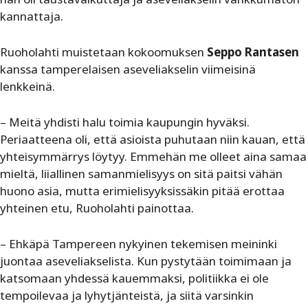
kannattaja.
Ruoholahti muistetaan kokoomuksen
Seppo Rantasen
kanssa tamperelaisen aseveliakselin viimeisinä
lenkkeinä.
– Meitä yhdisti halu toimia kaupungin hyväksi.
Periaatteena oli, että asioista puhutaan niin kauan, että
yhteisymmärrys löytyy. Emmehän me olleet aina samaa
mieltä, liiallinen samanmielisyys on sitä paitsi vähän
huono asia, mutta erimielisyyksissäkin pitää erottaa
yhteinen etu, Ruoholahti painottaa.
– Ehkäpä Tampereen nykyinen tekemisen meininki
juontaa aseveliakselista. Kun pystytään toimimaan ja
katsomaan yhdessä kauemmaksi, politiikka ei ole
tempoilevaa ja lyhytjänteistä, ja siitä varsinkin