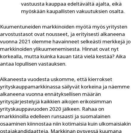
vastuusta kauppaa edeltävältä ajalta, eikä
myöskään kaupallisten vakuutuksien osalta.
Kuumentuneiden markkinoiden myötä myös yritysten
arvostustasot ovat nousseet, ja erityisesti alkaneena
vuonna 2021 olemme havainneet selkeästi merkkejä jo
markkinoiden ylikuumenemisesta. Hinnat ovat nyt
korkealla, mutta kuinka kauan tätä vielä kestää? Aika
antaa lopullisen vastauksen.
Alkaneesta vuodesta uskomme, että kierrokset
yrityskauppamarkkinassa säilyvät korkeina ja näemme
alkaneena vuonna ennätyksellisen määrän
yritysjärjestelyjä kaikkien aikojen erikoisimman
yrityskauppavuoden 2020 jälkeen. Rahaa on
markkinoilla edelleen runsaasti ja suomalainen
osaaminen kiinnostaa niin kotimaisia kuin ulkomaisiakin
ostajakandidaatteja. Markkinan pysyessä kuumana