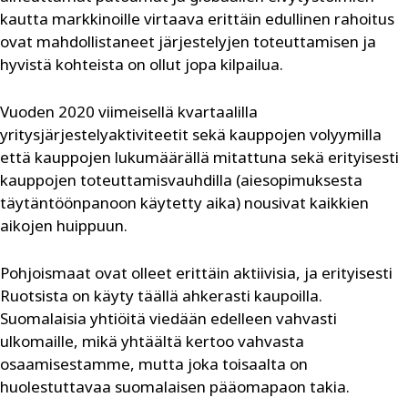
kautta markkinoille virtaava erittäin edullinen rahoitus
ovat mahdollistaneet järjestelyjen toteuttamisen ja
hyvistä kohteista on ollut jopa kilpailua.
Vuoden 2020 viimeisellä kvartaalilla
yritysjärjestelyaktiviteetit sekä kauppojen volyymilla
että kauppojen lukumäärällä mitattuna sekä erityisesti
kauppojen toteuttamisvauhdilla (aiesopimuksesta
täytäntöönpanoon käytetty aika) nousivat kaikkien
aikojen huippuun.
Pohjoismaat ovat olleet erittäin aktiivisia, ja erityisesti
Ruotsista on käyty täällä ahkerasti kaupoilla.
Suomalaisia yhtiöitä viedään edelleen vahvasti
ulkomaille, mikä yhtäältä kertoo vahvasta
osaamisestamme, mutta joka toisaalta on
huolestuttavaa suomalaisen pääomapaon takia.