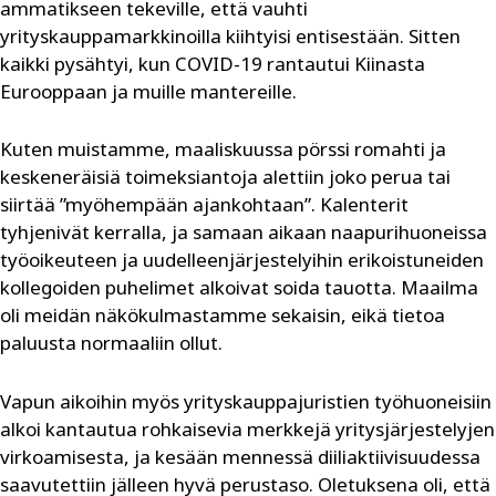
ammatikseen tekeville, että vauhti
yrityskauppamarkkinoilla kiihtyisi entisestään. Sitten
kaikki pysähtyi, kun COVID-19 rantautui Kiinasta
Eurooppaan ja muille mantereille.
Kuten muistamme, maaliskuussa pörssi romahti ja
keskeneräisiä toimeksiantoja alettiin joko perua tai
siirtää ”myöhempään ajankohtaan”. Kalenterit
tyhjenivät kerralla, ja samaan aikaan naapurihuoneissa
työoikeuteen ja uudelleenjärjestelyihin erikoistuneiden
kollegoiden puhelimet alkoivat soida tauotta. Maailma
oli meidän näkökulmastamme sekaisin, eikä tietoa
paluusta normaaliin ollut.
Vapun aikoihin myös yrityskauppajuristien työhuoneisiin
alkoi kantautua rohkaisevia merkkejä yritysjärjestelyjen
virkoamisesta, ja kesään mennessä diiliaktiivisuudessa
saavutettiin jälleen hyvä perustaso. Oletuksena oli, että