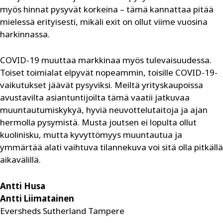
myös hinnat pysyvät korkeina – tämä kannattaa pitää
mielessä erityisesti, mikäli exit on ollut viime vuosina
harkinnassa.
COVID-19 muuttaa markkinaa myös tulevaisuudessa.
Toiset toimialat elpyvät nopeammin, toisille COVID-19-
vaikutukset jäävät pysyviksi. Meiltä yrityskaupoissa
avustavilta asiantuntijoilta tämä vaatii jatkuvaa
muuntautumiskykyä, hyviä neuvottelutaitoja ja ajan
hermolla pysymistä. Musta joutsen ei lopulta ollut
kuolinisku, mutta kyvyttömyys muuntautua ja
ymmärtää alati vaihtuva tilannekuva voi sitä olla pitkällä
aikavälillä.
Antti Husa
Antti Liimatainen
Eversheds Sutherland Tampere