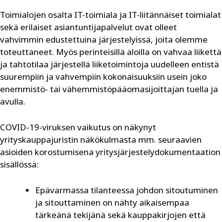
Toimialojen osalta IT-toimiala ja IT-liitännäiset toimialat
sekä erilaiset asiantuntijapalvelut ovat olleet
vahvimmin edustettuina järjestelyissä, joita olemme
toteuttaneet. Myös perinteisillä aloilla on vahvaa liikettä
ja tahtotilaa järjestellä liiketoimintoja uudelleen entistä
suurempiin ja vahvempiin kokonaisuuksiin usein joko
enemmistö- tai vähemmistöpääomasijoittajan tuella ja
avulla.
COVID-19-viruksen vaikutus on näkynyt
yrityskauppajuristin näkökulmasta mm. seuraavien
asioiden korostumisena yritysjärjestelydokumentaation
sisällössä:
Epävarmassa tilanteessa johdon sitoutuminen
ja sitouttaminen on nähty aikaisempaa
tärkeänä tekijänä sekä kauppakirjojen että