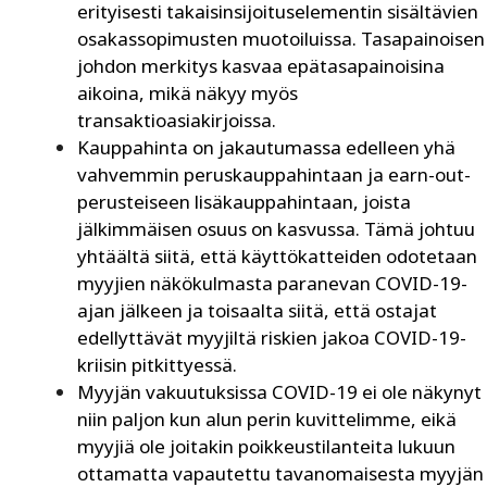
erityisesti takaisinsijoituselementin sisältävien
osakassopimusten muotoiluissa. Tasapainoisen
johdon merkitys kasvaa epätasapainoisina
aikoina, mikä näkyy myös
transaktioasiakirjoissa.
Kauppahinta on jakautumassa edelleen yhä
vahvemmin peruskauppahintaan ja earn-out-
perusteiseen lisäkauppahintaan, joista
jälkimmäisen osuus on kasvussa. Tämä johtuu
yhtäältä siitä, että käyttökatteiden odotetaan
myyjien näkökulmasta paranevan COVID-19-
ajan jälkeen ja toisaalta siitä, että ostajat
edellyttävät myyjiltä riskien jakoa COVID-19-
kriisin pitkittyessä.
Myyjän vakuutuksissa COVID-19 ei ole näkynyt
niin paljon kun alun perin kuvittelimme, eikä
myyjiä ole joitakin poikkeustilanteita lukuun
ottamatta vapautettu tavanomaisesta myyjän