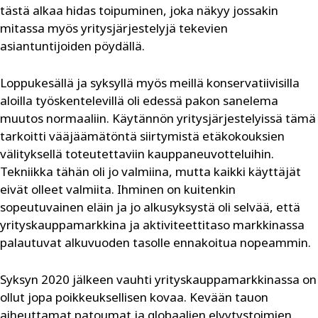
tästä alkaa hidas toipuminen, joka näkyy jossakin
mitassa myös yritysjärjestelyjä tekevien
asiantuntijoiden pöydällä.
Loppukesällä ja syksyllä myös meillä konservatiivisilla
aloilla työskentelevillä oli edessä pakon sanelema
muutos normaaliin. Käytännön yritysjärjestelyissä tämä
tarkoitti vääjäämätöntä siirtymistä etäkokouksien
välityksellä toteutettaviin kauppaneuvotteluihin.
Tekniikka tähän oli jo valmiina, mutta kaikki käyttäjät
eivät olleet valmiita. Ihminen on kuitenkin
sopeutuvainen eläin ja jo alkusyksystä oli selvää, että
yrityskauppamarkkina ja aktiviteettitaso markkinassa
palautuvat alkuvuoden tasolle ennakoitua nopeammin.
Syksyn 2020 jälkeen vauhti yrityskauppamarkkinassa on
ollut jopa poikkeuksellisen kovaa. Kevään tauon
aiheuttamat patoumat ja globaalien elvytystoimien