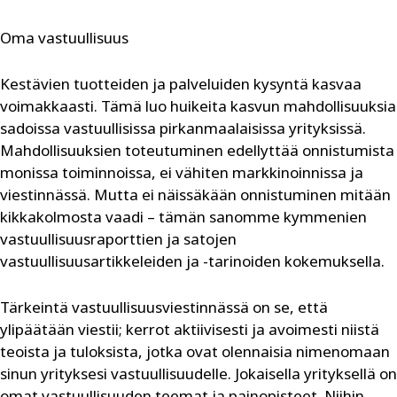
Oma vastuullisuus
Kestävien tuotteiden ja palveluiden kysyntä kasvaa
voimakkaasti. Tämä luo huikeita kasvun mahdollisuuksia
sadoissa vastuullisissa pirkanmaalaisissa yrityksissä.
Mahdollisuuksien toteutuminen edellyttää onnistumista
monissa toiminnoissa, ei vähiten markkinoinnissa ja
viestinnässä. Mutta ei näissäkään onnistuminen mitään
kikkakolmosta vaadi – tämän sanomme kymmenien
vastuullisuusraporttien ja satojen
vastuullisuusartikkeleiden ja -tarinoiden kokemuksella.
Tärkeintä vastuullisuusviestinnässä on se, että
ylipäätään viestii; kerrot aktiivisesti ja avoimesti niistä
teoista ja tuloksista, jotka ovat olennaisia nimenomaan
sinun yrityksesi vastuullisuudelle. Jokaisella yrityksellä on
omat vastuullisuuden teemat ja painopisteet. Niihin