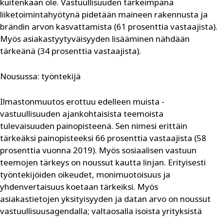
kuitenkaan ole. Vastuullisuuden tärkeimpänä
liiketoimintahyötynä pidetään maineen rakennusta ja
brändin arvon kasvattamista (61 prosenttia vastaajista).
Myös asiakastyytyväisyyden lisääminen nähdään
tärkeänä (34 prosenttia vastaajista).
Nousussa: työntekijä
Ilmastonmuutos erottuu edelleen muista ­
vastuullisuuden ajankohtaisista teemoista
tulevaisuuden painopisteenä. Sen nimesi erittäin
tärkeäksi painopisteeksi 66 prosenttia vastaajista (58
prosenttia vuonna 2019). Myös sosiaalisen vastuun
teemojen tärkeys on noussut kautta linjan. Erityisesti
työntekijöiden oikeudet, monimuotoisuus ja
yhdenvertaisuus koetaan tärkeiksi. Myös
asiakastietojen yksityisyyden ja datan arvo on noussut
vastuullisuusagendalla; valtaosalla isoista yrityksistä