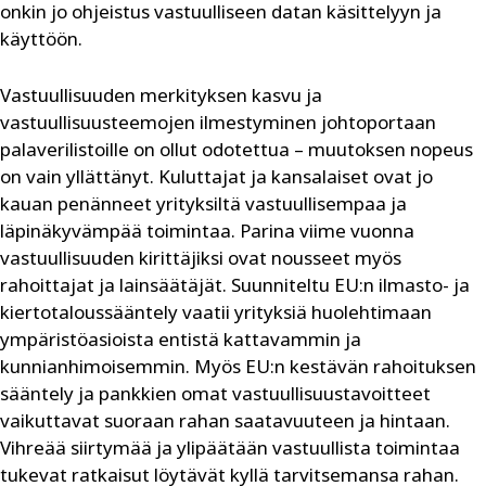
onkin jo ohjeistus vastuulliseen datan käsittelyyn ja
käyttöön.
Vastuullisuuden merkityksen kasvu ja
vastuullisuusteemojen ilmestyminen johtoportaan
palaverilistoille on ollut odotettua – muutoksen nopeus
on vain yllättänyt. Kuluttajat ja kansalaiset ovat jo
kauan penänneet yrityksiltä vastuullisempaa ja
läpinäkyvämpää toimintaa. Parina viime vuonna
vastuullisuuden kirittäjiksi ovat nousseet myös
rahoittajat ja lainsäätäjät. Suunniteltu EU:n ilmasto- ja
kiertotaloussääntely vaatii yrityksiä huolehtimaan
ympäristöasioista entistä kattavammin ja
kunnianhimoisemmin. Myös EU:n kestävän rahoituksen
sääntely ja pankkien omat vastuullisuustavoitteet
vaikuttavat suoraan rahan saatavuuteen ja hintaan.
Vihreää siirtymää ja ylipäätään vastuullista toimintaa
tukevat ratkaisut löytävät kyllä tarvitsemansa rahan.