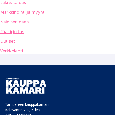
Laki & talous
Markkinointi ja myynti
Näin sen näen
Pääkirjoitus
Uutiset
Verkkolehti
Tampereen kauppakamari
Kalevantie 2 D, 6. krs