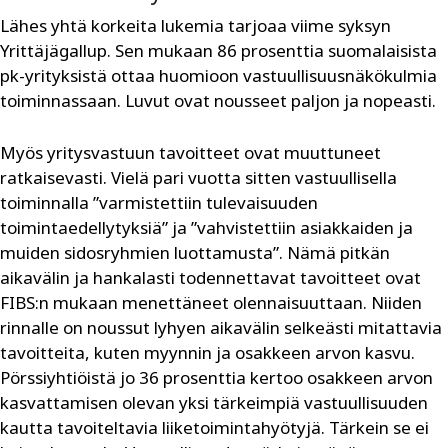
Lähes yhtä korkeita lukemia tarjoaa viime syksyn
Yrittäjägallup. Sen mukaan 86 prosenttia suomalaisista
pk-yrityksistä ottaa huomioon vastuullisuusnäkökulmia
toiminnassaan. Luvut ovat nousseet paljon ja nopeasti.
Myös yritysvastuun tavoitteet ovat muuttuneet
ratkaisevasti. Vielä pari vuotta sitten vastuullisella
toiminnalla ”varmistettiin tulevaisuuden
toimintaedellytyksiä” ja ”vahvistettiin asiakkaiden ja
muiden sidosryhmien luottamusta”. Nämä pitkän
aikavälin ja hankalasti todennettavat tavoitteet ovat
FIBS:n mukaan menettäneet olennaisuuttaan. Niiden
rinnalle on noussut lyhyen aikavälin selkeästi mitattavia
tavoitteita, kuten myynnin ja osakkeen arvon kasvu.
Pörssiyhtiöistä jo 36 prosenttia kertoo osakkeen arvon
kasvattamisen olevan yksi tärkeimpiä vastuullisuuden
kautta tavoiteltavia liiketoimintahyötyjä. Tärkein se ei