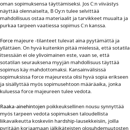
oman sopimuksensa täyttämiseksi. Jos C:n viivästys
näyttää olennaiselta, B Oy:n tulee selvittää
mahdollisuus ostaa materiaalit ja tarvikkeet muualta ja
purkaa tarpeen vaatiessa sopimus C:n kanssa.
Force
majeure -tilanteet tulevat aina pyytämättä ja
yllättäen. On hyvä kuitenkin pitää mielessä, että sotatila
itsessään ei ole ylivoimainen este, vaan se, että
sotatilan seurauksena myyjän mahdollisuus täyttää
sopimus käy mahdottomaksi. Kansainvälisissä
sopimuksissa force majeuresta olisi hyvä sopia erikseen
ja sisällyttää myös sopimusehtoon määräaika, jonka
kuluessa force majeureen tulee vedota.
Raaka-ainehintojen
poikkeuksellinen nousu synnyttää
myös tarpeen vedota sopimuksen taloudellista
liikavaikeutta koskeviin hardship-lausekkeisiin, joilla
pyritään korjaamaan jälkikäteisten olosuhdemuutosten