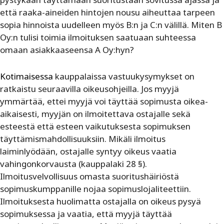
että raaka-aineiden hintojen nousu aiheuttaa tarpeen
sopia hinnoista uudelleen myös B:n ja C:n välillä. Miten B
Oy:n tulisi toimia ilmoituksen saatuaan suhteessa
omaan asiakkaaseensa A Oy:hyn?
Kotimaisessa
kauppalaissa vastuukysymykset on
ratkaistu seuraavilla oikeusohjeilla. Jos myyjä
ymmärtää, ettei myyjä voi täyttää sopimusta oikea-
aikaisesti, myyjän on ilmoitettava ostajalle sekä
esteestä että esteen vaikutuksesta sopimuksen
täyttämismahdollisuuksiin. Mikäli ilmoitus
laiminlyödään, ostajalle syntyy oikeus vaatia
vahingonkorvausta (kauppalaki 28 §).
Ilmoitusvelvollisuus omasta suoritushäiriöstä
sopimuskumppanille nojaa sopimuslojaliteettiin.
Ilmoituksesta huolimatta ostajalla on oikeus pysyä
sopimuksessa ja vaatia, että myyjä täyttää