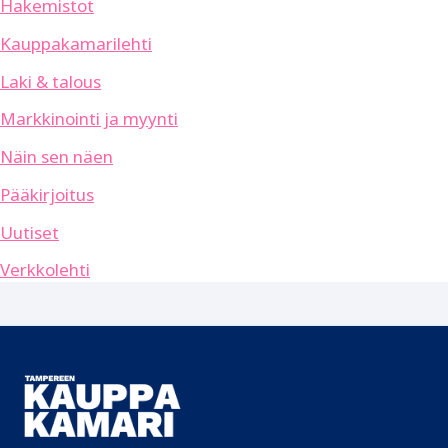
Hakemistot
Kauppakamarilehti
Laki & talous
Markkinointi ja myynti
Näin sen näen
Pääkirjoitus
Uutiset
Verkkolehti