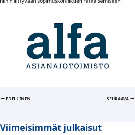
niihin liittyvään sopimuskonfliktien ratkaisemiseen.
EDELLINEN
SEURAAVA
Viimeisimmät julkaisut