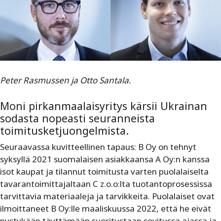
Peter Rasmussen ja Otto Santala.
Moni pirkanmaalaisyritys kärsii Ukrainan
sodasta nopeasti seuranneista
toimitusketjuongelmista.
Seuraavassa kuvitteellinen tapaus: B Oy on tehnyt
syksyllä 2021 suomalaisen asiakkaansa A Oy:n kanssa
isot kaupat ja tilannut toimitusta varten puolalaiselta
tavarantoimittajaltaan C z.o.o:lta tuotantoprosessissa
tarvittavia materiaaleja ja tarvikkeita. Puolalaiset ovat
ilmoittaneet B Oy:lle maaliskuussa 2022, että he eivät
pystykään täyttämään suoritustaan sovitussa ajassa ja