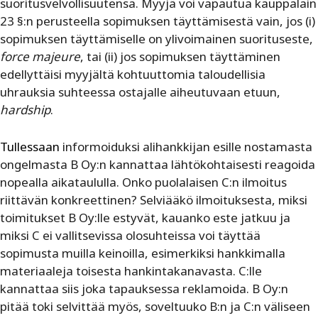
suoritusvelvollisuutensa. Myyjä voi vapautua kauppalain
23 §:n perusteella sopimuksen täyttämisestä vain, jos (i)
sopimuksen täyttämiselle on ylivoimainen suorituseste,
force majeure
, tai (ii) jos sopimuksen täyttäminen
edellyttäisi myyjältä kohtuuttomia taloudellisia
uhrauksia suhteessa ostajalle aiheutuvaan etuun,
hardship
.
Tullessaan
informoiduksi alihankkijan esille nostamasta
ongelmasta B Oy:n kannattaa lähtökohtaisesti reagoida
nopealla aikataululla. Onko puolalaisen C:n ilmoitus
riittävän konkreettinen? Selviääkö ilmoituksesta, miksi
toimitukset B Oy:lle estyvät, kauanko este jatkuu ja
miksi C ei vallitsevissa olosuhteissa voi täyttää
sopimusta muilla keinoilla, esimerkiksi hankkimalla
materiaaleja toisesta hankintakanavasta. C:lle
kannattaa siis joka tapauksessa reklamoida. B Oy:n
pitää toki selvittää myös, soveltuuko B:n ja C:n väliseen