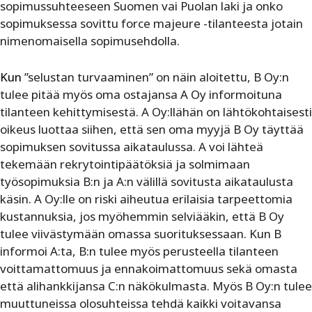
sopimussuhteeseen Suomen vai Puolan laki ja onko
sopimuksessa sovittu force majeure -tilanteesta jotain
nimenomaisella sopimusehdolla.
Kun
”selustan turvaaminen” on näin aloitettu, B Oy:n
tulee pitää myös oma ostajansa A Oy informoituna
tilanteen kehittymisestä. A Oy:llähän on lähtökohtaisesti
oikeus luottaa siihen, että sen oma myyjä B Oy täyttää
sopimuksen sovitussa aikataulussa. A voi lähteä
tekemään rekrytointipäätöksiä ja solmimaan
työsopimuksia B:n ja A:n välillä sovitusta aikataulusta
käsin. A Oy:lle on riski aiheutua erilaisia tarpeettomia
kustannuksia, jos myöhemmin selviääkin, että B Oy
tulee viivästymään omassa suorituksessaan. Kun B
informoi A:ta, B:n tulee myös perusteella tilanteen
voittamattomuus ja ennakoimattomuus sekä omasta
että alihankkijansa C:n näkökulmasta. Myös B Oy:n tulee
muuttuneissa olosuhteissa tehdä kaikki voitavansa