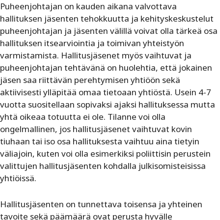
Puheenjohtajan on kauden aikana valvottava
hallituksen jäsenten tehokkuutta ja kehityskeskustelut
puheenjohtajan ja jäsenten välillä voivat olla tärkeä osa
hallituksen itsearviointia ja toimivan yhteistyön
varmistamista. Hallitusjäsenet myös vaihtuvat ja
puheenjohtajan tehtävänä on huolehtia, että jokainen
jäsen saa riittävän perehtymisen yhtiöön sekä
aktiivisesti ylläpitää omaa tietoaan yhtiöstä. Usein 4-7
vuotta suositellaan sopivaksi ajaksi hallituksessa mutta
yhtä oikeaa totuutta ei ole. Tilanne voi olla
ongelmallinen, jos hallitusjäsenet vaihtuvat kovin
tiuhaan tai iso osa hallituksesta vaihtuu aina tietyin
väliajoin, kuten voi olla esimerkiksi poliittisin perustein
valittujen hallitusjäsenten kohdalla julkisomisteisissa
yhtiöissä.
Hallitusjäsenten on tunnettava toisensa ja yhteinen
tavoite sekä päämäärä ovat perusta hyvälle