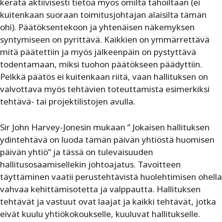
kerätä aktiivisesti tietoa myös omilta tahoiltaan (ei
kuitenkaan suoraan toimitusjohtajan alaisilta tämän
ohi). Päätöksentekoon ja yhtenäisen näkemyksen
syntymiseen on pyrittävä. Kaikkien on ymmärrettävä
mitä päätettiin ja myös jälkeenpäin on pystyttävä
todentamaan, miksi tuohon päätökseen päädyttiin.
Pelkkä päätös ei kuitenkaan riitä, vaan hallituksen on
valvottava myös tehtävien toteuttamista esimerkiksi
tehtävä- tai projektilistojen avulla.
Sir John Harvey-Jonesin mukaan ” Jokaisen hallituksen
ydintehtävä on luoda tämän päivän yhtiöstä huomisen
päivän yhtiö” ja tässä on tulevaisuuden
hallitusosaamisellekin johtoajatus. Tavoitteen
täyttäminen vaatii perustehtävistä huolehtimisen ohella
vahvaa kehittämisotetta ja valppautta. Hallituksen
tehtävät ja vastuut ovat laajat ja kaikki tehtävät, jotka
eivät kuulu yhtiökokoukselle, kuuluvat hallitukselle.