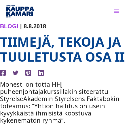
Siirry
sisältöön
BLOGI
|
8.8.2018
TIIMEJÄ, TEKOJA JA
TUULETUSTA OSA II
Monesti on totta HHJ-
puheenjohtajakurssillakin siteerattu
StyrelseAkademin Styrelsens Faktabokin
toteamus: ”Yhtiön hallitus on usein
kyvykkäistä ihmisistä koostuva
kykenemätön ryhmä”.