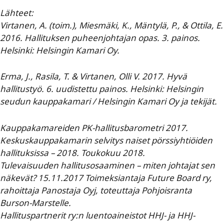
Lähteet:
Virtanen, A. (toim.), Miesmäki, K., Mäntylä, P., & Ottila, E.
2016. Hallituksen puheenjohtajan opas. 3. painos.
Helsinki: Helsingin Kamari Oy.
Erma, J., Rasila, T. & Virtanen, Olli V. 2017. Hyvä
hallitustyö. 6. uudistettu painos. Helsinki: Helsingin
seudun kauppakamari / Helsingin Kamari Oy ja tekijät.
Kauppakamareiden PK-hallitusbarometri 2017.
Keskuskauppakamarin selvitys naiset pörssiyhtiöiden
hallituksissa – 2018. Toukokuu 2018.
Tulevaisuuden hallitusosaaminen – miten johtajat sen
näkevät? 15.11.2017 Toimeksiantaja Future Board ry,
rahoittaja Panostaja Oyj, toteuttaja Pohjoisranta
Burson-Marstelle.
Hallituspartnerit ry:n luentoaineistot HHJ- ja HHJ-