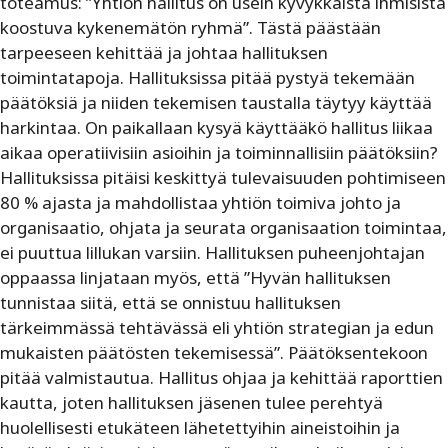
toteamus: ”Yhtiön hallitus on usein kyvykkäistä ihmisistä
koostuva kykenemätön ryhmä”. Tästä päästään
tarpeeseen kehittää ja johtaa hallituksen
toimintatapoja. Hallituksissa pitää pystyä tekemään
päätöksiä ja niiden tekemisen taustalla täytyy käyttää
harkintaa. On paikallaan kysyä käyttääkö hallitus liikaa
aikaa operatiivisiin asioihin ja toiminnallisiin päätöksiin?
Hallituksissa pitäisi keskittyä tulevaisuuden pohtimiseen
80 % ajasta ja mahdollistaa yhtiön toimiva johto ja
organisaatio, ohjata ja seurata organisaation toimintaa,
ei puuttua lillukan varsiin. Hallituksen puheenjohtajan
oppaassa linjataan myös, että ”Hyvän hallituksen
tunnistaa siitä, että se onnistuu hallituksen
tärkeimmässä tehtävässä eli yhtiön strategian ja edun
mukaisten päätösten tekemisessä”. Päätöksentekoon
pitää valmistautua. Hallitus ohjaa ja kehittää raporttien
kautta, joten hallituksen jäsenen tulee perehtyä
huolellisesti etukäteen lähetettyihin aineistoihin ja