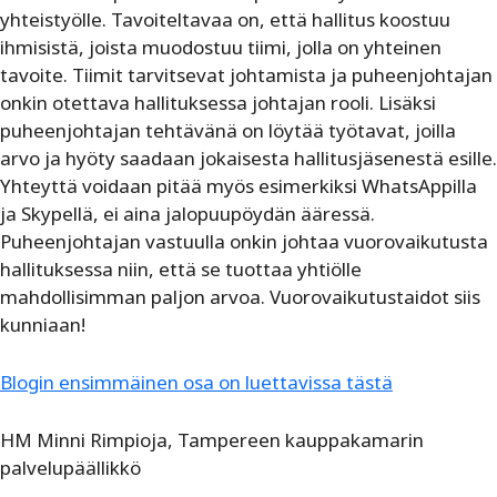
yhteistyölle. Tavoiteltavaa on, että hallitus koostuu
ihmisistä, joista muodostuu tiimi, jolla on yhteinen
tavoite. Tiimit tarvitsevat johtamista ja puheenjohtajan
onkin otettava hallituksessa johtajan rooli. Lisäksi
puheenjohtajan tehtävänä on löytää työtavat, joilla
arvo ja hyöty saadaan jokaisesta hallitusjäsenestä esille.
Yhteyttä voidaan pitää myös esimerkiksi WhatsAppilla
ja Skypellä, ei aina jalopuupöydän ääressä.
Puheenjohtajan vastuulla onkin johtaa vuorovaikutusta
hallituksessa niin, että se tuottaa yhtiölle
mahdollisimman paljon arvoa. Vuorovaikutustaidot siis
kunniaan!
Blogin ensimmäinen osa on luettavissa tästä
HM Minni Rimpioja, Tampereen kauppakamarin
palvelupäällikkö