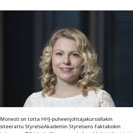
Monesti on totta HHJ-puheenjohtajakurssillakin
siteerattu StyrelseAkademin Styrelsens Faktabokin