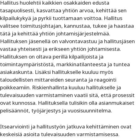
Hallitus huolehtii kaikkien osakkaiden edusta
tasapuolisesti, kasvattaa yhtiön arvoa, kehittää sen
kilpailukykyä ja pyrkii tuottamaan voittoa. Hallitus
valitsee toimitusjohtajan, kannustaa, tukee ja haastaa
tätä ja kehittää yhtiön johtamisjärjestelmää.
Hallituksen jäsenellä on valvontavastuu ja hallitusjäsen
vastaa yhteisesti ja erikseen yhtiön johtamisesta.
Hallituksen on oltava perillä kilpailijoista ja
toimintaympäristöstä, markkinatilanteesta ja tuntea
asiakaskunta. Lisäksi hallitukselle kuuluu myös
taloudellisten mittareiden seuranta ja reagointi
poikkeamiin. Riskienhallinta kuuluu hallitukselle ja
tulevaisuuden varmistaminen vaatii sitä, että prosessit
ovat kunnossa. Hallituksella tulisikin olla asianmukaiset
pelisäännöt, työjärjestys ja vuosisuunnitelma.
Itsearviointi ja hallitustyön jatkuva kehittäminen ovat
keskeisiä asioita tulevaisuuden varmistamisessa.