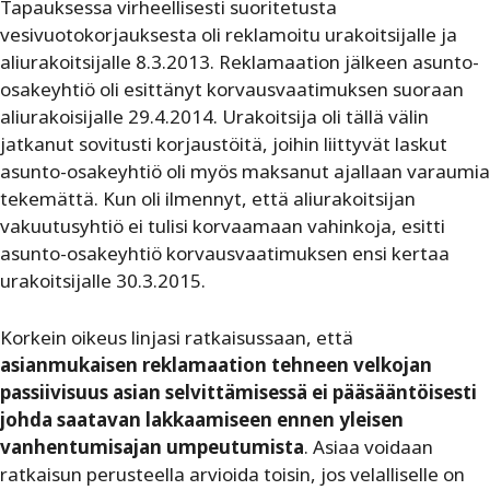
Tapauksessa virheellisesti suoritetusta
vesivuotokorjauksesta oli reklamoitu urakoitsijalle ja
aliurakoitsijalle 8.3.2013. Reklamaation jälkeen asunto-
osakeyhtiö oli esittänyt korvausvaatimuksen suoraan
aliurakoisijalle 29.4.2014. Urakoitsija oli tällä välin
jatkanut sovitusti korjaustöitä, joihin liittyvät laskut
asunto-osakeyhtiö oli myös maksanut ajallaan varaumia
tekemättä. Kun oli ilmennyt, että aliurakoitsijan
vakuutusyhtiö ei tulisi korvaamaan vahinkoja, esitti
asunto-osakeyhtiö korvausvaatimuksen ensi kertaa
urakoitsijalle 30.3.2015.
Korkein oikeus linjasi ratkaisussaan, että
asianmukaisen reklamaation tehneen velkojan
passiivisuus asian selvittämisessä ei pääsääntöisesti
johda saatavan lakkaamiseen ennen yleisen
vanhentumisajan umpeutumista
. Asiaa voidaan
ratkaisun perusteella arvioida toisin, jos velalliselle on