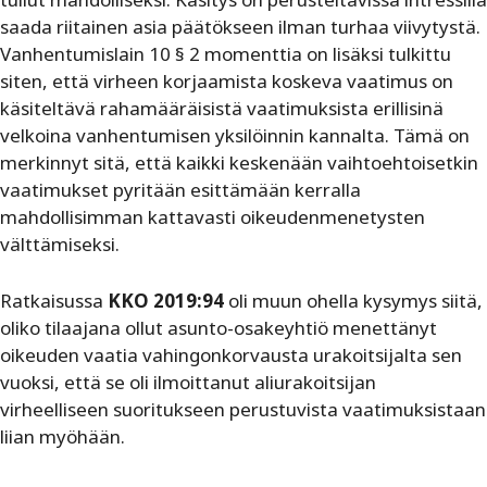
saada riitainen asia päätökseen ilman turhaa viivytystä.
Vanhentumislain 10 § 2 momenttia on lisäksi tulkittu
siten, että virheen korjaamista koskeva vaatimus on
käsiteltävä rahamääräisistä vaatimuksista erillisinä
velkoina vanhentumisen yksilöinnin kannalta. Tämä on
merkinnyt sitä, että kaikki keskenään vaihtoehtoisetkin
vaatimukset pyritään esittämään kerralla
mahdollisimman kattavasti oikeudenmenetysten
välttämiseksi.
Ratkaisussa
KKO 2019:94
oli muun ohella kysymys siitä,
oliko tilaajana ollut asunto-osakeyhtiö menettänyt
oikeuden vaatia vahingonkorvausta urakoitsijalta sen
vuoksi, että se oli ilmoittanut aliurakoitsijan
virheelliseen suoritukseen perustuvista vaatimuksistaan
liian myöhään.