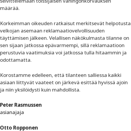
selvittelemään toissijaisen vahingonkorvauksen
määrää.
Korkeimman oikeuden ratkaisut merkitsevät helpotusta
velkojan asemaan reklamaatiovelvollisuuden
täyttämisen jälkeen. Velallisen näkökulmasta tilanne on
sen sijaan jatkossa epävarmempi, sillä reklamaatioon
perustuvia vaatimuksia voi jatkossa tulla hitaammin ja
odottamatta.
Korostamme edelleen, että tilanteen salliessa kaikki
asiaan liittyvät vaateet on järkevä esittää hyvissä ajoin
ja niin yksilöidysti kuin mahdollista.
Peter Rasmussen
asianajaja
Otto Ropponen