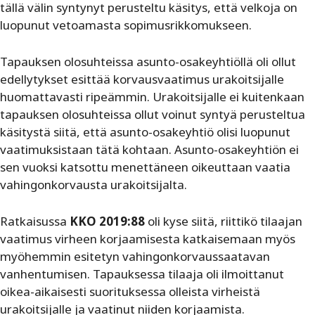
tällä välin syntynyt perusteltu käsitys, että velkoja on
luopunut vetoamasta sopimusrikkomukseen.
Tapauksen olosuhteissa asunto-osakeyhtiöllä oli ollut
edellytykset esittää korvausvaatimus urakoitsijalle
huomattavasti ripeämmin. Urakoitsijalle ei kuitenkaan
tapauksen olosuhteissa ollut voinut syntyä perusteltua
käsitystä siitä, että asunto-osakeyhtiö olisi luopunut
vaatimuksistaan tätä kohtaan. Asunto-osakeyhtiön ei
sen vuoksi katsottu menettäneen oikeuttaan vaatia
vahingonkorvausta urakoitsijalta.
Ratkaisussa
KKO 2019:88
oli kyse siitä, riittikö tilaajan
vaatimus virheen korjaamisesta katkaisemaan myös
myöhemmin esitetyn vahingonkorvaussaatavan
vanhentumisen. Tapauksessa tilaaja oli ilmoittanut
oikea-aikaisesti suorituksessa olleista virheistä
urakoitsijalle ja vaatinut niiden korjaamista.