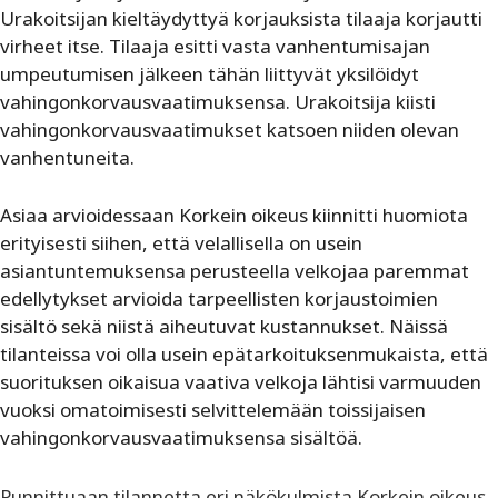
Urakoitsijan kieltäydyttyä korjauksista tilaaja korjautti
virheet itse. Tilaaja esitti vasta vanhentumisajan
umpeutumisen jälkeen tähän liittyvät yksilöidyt
vahingonkorvausvaatimuksensa. Urakoitsija kiisti
vahingonkorvausvaatimukset katsoen niiden olevan
vanhentuneita.
Asiaa arvioidessaan Korkein oikeus kiinnitti huomiota
erityisesti siihen, että velallisella on usein
asiantuntemuksensa perusteella velkojaa paremmat
edellytykset arvioida tarpeellisten korjaustoimien
sisältö sekä niistä aiheutuvat kustannukset. Näissä
tilanteissa voi olla usein epätarkoituksenmukaista, että
suorituksen oikaisua vaativa velkoja lähtisi varmuuden
vuoksi omatoimisesti selvittelemään toissijaisen
vahingonkorvausvaatimuksensa sisältöä.
Punnittuaan tilannetta eri näkökulmista Korkein oikeus