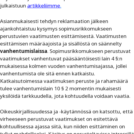
julkaistuun
artikkeliimme
.
Asianmukaisesti tehdyn reklamaation jälkeen
ajankohtaistuu kysymys sopimusrikkomukseen
perustuvien vaatimusten esittämisestä. Vaatimusten
esittämisen määräajoista ja sisällöstä on säännelty
vanhentumislaissa
. Sopimusrikkomukseen perustuvat
vaatimukset vanhentuvat pääsääntöisesti lain 4 §:n
mukaisessa kolmen vuoden vanhentumisajassa, jollei
vanhentumista ole sitä ennen katkaistu.
Katkaisutoimessa vaatimuksen peruste ja rahamäärä
tulee vanhentumislain 10 § 2 momentin mukaisesti
yksilöidä tarkkuudella, jota kohtuudella voidaan vaatia.
Oikeuskirjallisuudessa ja -käytännössä on katsottu, että
virheeseen perustuvat vaatimukset on esitettävä
kohtuullisessa ajassa siitä, kun niiden esittäminen on
tullut mahdolliseksi. Käsitys on perusteltavissa intressillä