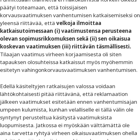
päätyi toteamaan, että toissijaisen
korvausvaatimuksen vanhentumisen katkaisemiseksi on
yleensä riittävää, että
velkoja ilmoittaa
katkaisutoimessaan (i) vaatimustensa perusteena
olevan sopimusrikkomuksen sekä (ii) sen oikaisua
koskevan vaatimuksen (iii) riittävän täsmällisesti.
Tilaajan vaatimus virheen korjaamisesta oli siten
tapauksen olosuhteissa katkaissut myös myöhemmin
esitetyn vahingonkorvausvaatimuksen vanhentumisen.
Edellä käsiteltyjen ratkaisujen valossa voidaan
lähtökohtaisesti pitää riittävänä, että reklamaation
jälkeen vaatimukset esitetään ennen vanhentumisajan
umpeen kulumista, kunhan velalliselle ei tällä välin ole
syntynyt perusteltua käsitystä vaatimuksista
luopumisesta. Jatkossa ei myöskään välttämättä ole
aina tarvetta ryhtyä virheen oikaisuvaatimuksen ohella