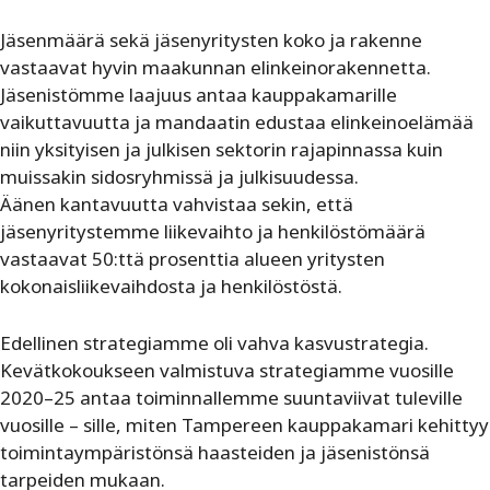
Jäsenmäärä sekä jäsenyritysten koko ja rakenne
vastaavat hyvin maakunnan elinkeinorakennetta.
Jäsenistömme laajuus antaa kauppakamarille
vaikuttavuutta ja mandaatin edustaa elinkeinoelämää
niin yksityisen ja julkisen sektorin rajapinnassa kuin
muissakin sidosryhmissä ja julkisuudessa.
Äänen kantavuutta vahvistaa sekin, että
jäsenyritystemme liikevaihto ja henkilöstömäärä
vastaavat 50:ttä prosenttia alueen yritysten
kokonaisliikevaihdosta ja henkilöstöstä.
Edellinen strategiamme oli vahva kasvustrategia.
Kevätkokoukseen valmistuva strategiamme vuosille
2020–25 antaa toiminnallemme suuntaviivat tuleville
vuosille – sille, miten Tampereen kauppakamari kehittyy
toimintaympäristönsä haasteiden ja jäsenistönsä
tarpeiden mukaan.