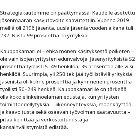
Strategiakautemme on päättymässä. Kaudelle asetettu
jäsenmäärän kasvutavoite saavutettiin. Vuonna 2019
meillä oli 2196 jäsentä, uusia jäseniä vuoden aikana tuli
232. Niistä 99 prosenttia oli yrityksiä.
Kauppakamari ei – ehkä monen käsityksestä poiketen –
ole vain isojen yritysten edunvalvoja. Jäsenyrityksistä 52
prosenttia työllisti 5–49 henkilöä, 35 prosenttia alle viisi
henkilöä. Suurimpia, yli 250 tekijää työllistäviä yrityksiä
jäsenistä oli kolme prosenttia ja kymmenen prosenttia
työllisti 50–249 henkeä. Kauppakamarille on tärkeää
olla koko elinkeinoelämän edustaja, kun yritysten
toimintaedellytyksiä – liikenneyhteyksiä, maankäyttöä
ja kaavoitusta sekä osaavan työvoiman saatavuutta –
pitää kehittää ja verkostoitumista ja
kansainvälistymistä edistää
.