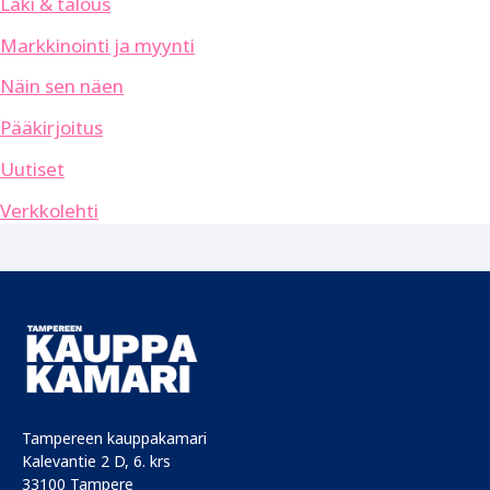
Laki & talous
Markkinointi ja myynti
Näin sen näen
Pääkirjoitus
Uutiset
Verkkolehti
Tampereen kauppakamari
Kalevantie 2 D, 6. krs
33100 Tampere