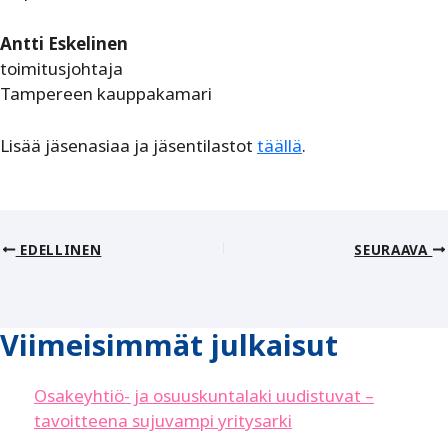
Antti Eskelinen
toimitusjohtaja
Tampereen kauppakamari
Lisää jäsenasiaa ja jäsentilastot
täällä
.
EDELLINEN
SEURAAVA
Viimeisimmät julkaisut
Osakeyhtiö- ja osuuskuntalaki uudistuvat –
tavoitteena sujuvampi yritysarki