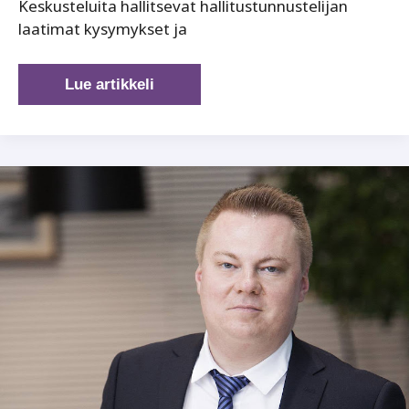
Keskusteluita hallitsevat hallitustunnustelijan
laatimat kysymykset ja
Hallitustunnustelua
Lue artikkeli
Pirkanmaalta