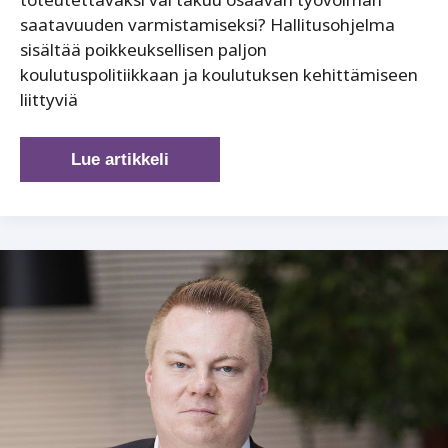
saatavuuden varmistamiseksi? Hallitusohjelma
sisältää poikkeuksellisen paljon
koulutuspolitiikkaan ja koulutuksen kehittämiseen
liittyviä
Koulutuspolitiikan
Lue artikkeli
suunnanmuutos