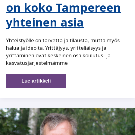
on koko Tampereen
yhteinen asia
Yhteistyölle on tarvetta ja tilausta, mutta myös
halua ja ideoita. Yrittäjyys, yritteliäisyys ja
yrittäminen ovat keskeinen osa koulutus- ja
kasvatusjärjestelmämme
Yrittäjyyskasvatus
Lue artikkeli
on
koko
Tampereen
yhteinen
asia