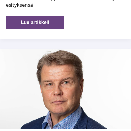
esityksensä
Kilpailukyky
Lue artikkeli
rapautuu
ilman
liikenneinvestointeja