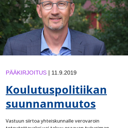
PÄÄKIRJOITUS
|
11.9.2019
Koulutuspolitiikan
suunnanmuutos
Vastuun siirtoa yhteiskunnalle verovaroin
toteutettavaksi vai takuu osaavan työvoiman