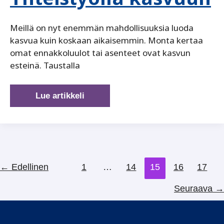
Meillä on nyt enemmän mahdollisuuksia luoda
kasvua kuin koskaan aikaisemmin. Monta kertaa
omat ennakkoluulot tai asenteet ovat kasvun
esteinä. Taustalla
Yhteistyöllä
Lue artikkeli
kasvuun
←
Edellinen
1
…
14
15
16
17
Seuraava
→