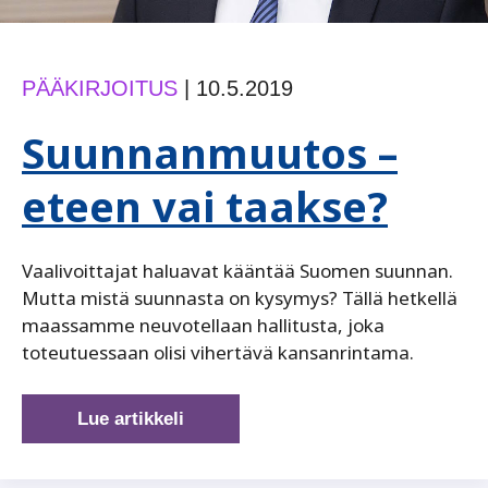
PÄÄKIRJOITUS
|
10.5.2019
Suunnanmuutos –
eteen vai taakse?
Vaalivoittajat haluavat kääntää Suomen suunnan.
Mutta mistä suunnasta on kysymys? Tällä hetkellä
maassamme neuvotellaan hallitusta, joka
toteutuessaan olisi vihertävä kansanrintama.
Suunnanmuutos
Lue artikkeli
–
eteen