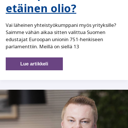
etäinen olio?
Vai läheinen yhteistyökumppani myös yrityksille?
Saimme vähän aikaa sitten valittua Suomen
edustajat Euroopan unionin 751-henkiseen
parlamenttiin. Meillä on siellä 13
Euroopan
Lue artikkeli
unioni
–
etäinen
olio?