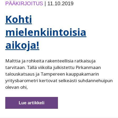
PÄÄKIRJOITUS
|
11.10.2019
Kohti
mielenkiintoisia
aikoja!
Malttia ja rohkeita rakenteellisia ratkaisuja
tarvitaan. Tällä viikolla julkistettu Pirkanmaan
talouskatsaus ja Tampereen kauppakamarin
yritysbarometri kertovat selkeästi suhdannehuipun
olevan ohi,
Kohti
Lue artikkeli
mielenkiintoisia
aikoja!