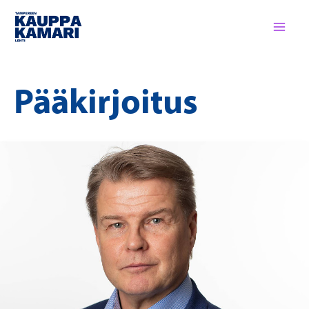
Siirry
sisältöön
Pääkirjoitus