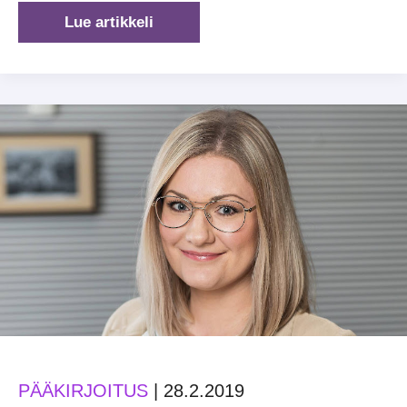
Hallitus
Lue artikkeli
–
sinulle?
PÄÄKIRJOITUS
|
28.2.2019