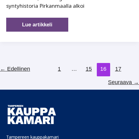
syntyhistoria Pirkanmaalla alkoi
Teknologiateollisuus
Lue artikkeli
–
eilen,
tänään
ja
huomenna
←
Edellinen
1
…
15
16
17
Seuraava
→
Tampereen kauppakamari