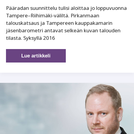
Pääradan suunnittelu tulisi aloittaa jo loppuvuonna
Tampere–Riihimäki-väliltä. Pirkanmaan
talouskatsaus ja Tampereen kauppakamarin
jäsenbarometri antavat selkeän kuvan talouden
tilasta. Syksyllä 2016
Talouskasvua
Lue artikkeli
lisää
ja
päärata
kuntoon!