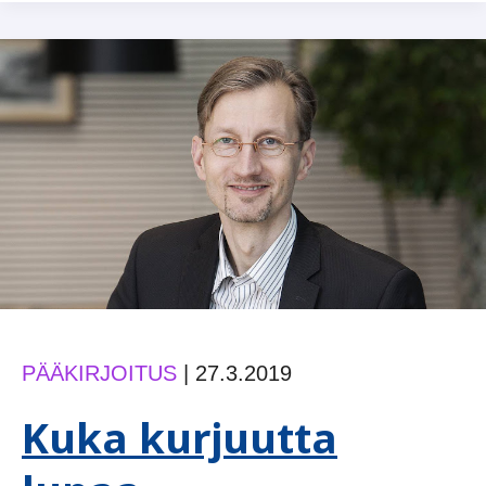
kasvukäytävä!
PÄÄKIRJOITUS
|
27.3.2019
Kuka kurjuutta