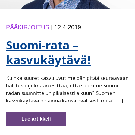
PÄÄKIRJOITUS
|
12.4.2019
Suomi-rata –
kasvukäytävä!
Kuinka suuret kasvuluvut meidän pitää seuraavaan
hallitusohjelmaan esittää, että saamme Suomi-
radan suunnittelun pikaisesti alkuun? Suomen
kasvukäytävä on ainoa kansainvälisesti mitat […]
Suomi-
Lue artikkeli
rata
–