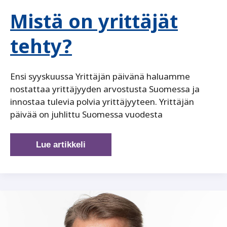
Mistä on yrittäjät
tehty?
Ensi syyskuussa Yrittäjän päivänä haluamme
nostattaa yrittäjyyden arvostusta Suomessa ja
innostaa tulevia polvia yrittäjyyteen. Yrittäjän
päivää on juhlittu Suomessa vuodesta
Mistä
Lue artikkeli
on
yrittäjät
tehty?