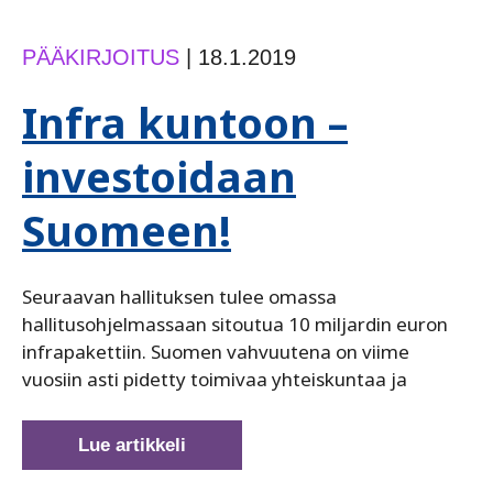
PÄÄKIRJOITUS
|
18.1.2019
Infra kuntoon –
investoidaan
Suomeen!
Seuraavan hallituksen tulee omassa
hallitusohjelmassaan sitoutua 10 miljardin euron
infrapakettiin. Suomen vahvuutena on viime
vuosiin asti pidetty toimivaa yhteiskuntaa ja
Infra
Lue artikkeli
kuntoon