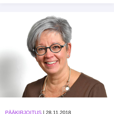
–
investoidaan
Suomeen!
PÄÄKIRJOITUS
|
28.11.2018