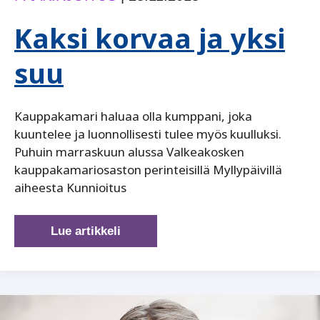
Kaksi korvaa ja yksi
suu
Kauppakamari haluaa olla kumppani, joka
kuuntelee ja luonnollisesti tulee myös kuulluksi.
Puhuin marraskuun alussa Valkeakosken
kauppakamariosaston perinteisillä Myllypäivillä
aiheesta Kunnioitus
Kaksi
Lue artikkeli
korvaa
ja
yksi
suu