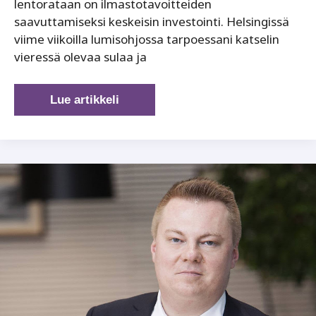
lentorataan on ilmastotavoitteiden
saavuttamiseksi keskeisin investointi. Helsingissä
viime viikoilla lumisohjossa tarpoessani katselin
vieressä olevaa sulaa ja
Ilmasto
Lue artikkeli
vaatii
investointeja
väyliin!