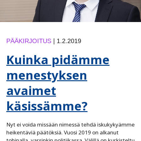
PÄÄKIRJOITUS
|
1.2.2019
Kuinka pidämme
menestyksen
avaimet
käsissämme?
Nyt ei voida missään nimessä tehdä iskukykyämme
heikentäviä päätöksiä. Vuosi 2019 on alkanut
tohinalla, varsinkin politiikassa. Välillä on kurkisteltu