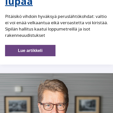
lupaa
Pitäisikö vihdoin hyväksyä peruslähtökohdat: valtio
ei voi enää velkaantua eikä veroastetta voi kiristää.
Sipilän hallitus kaatui loppumetreillä ja isot
rakenneuudistukset
Kuka
Lue artikkeli
kurjuutta
lupaa