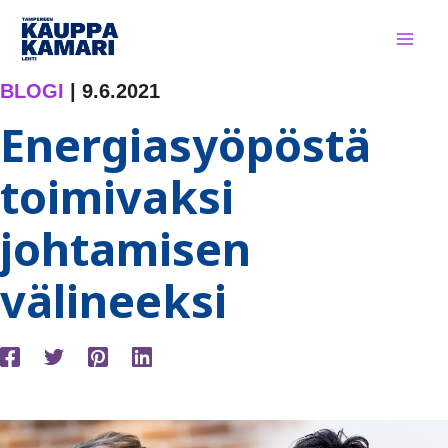
Siirry
sisältöön
BLOGI
|
9.6.2021
Energiasyöpöstä
toimivaksi
johtamisen
välineeksi