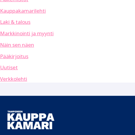
Kauppakamarilehti
Laki & talous
Markkinointi ja myynti
Näin sen näen
Pääkirjoitus
Uutiset
Verkkolehti