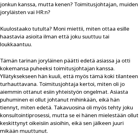
jonkun kanssa, mutta kenen? Toimitusjohtajan, muiden
joryläisten vai HR:n?
Kuulostaako tutulta? Moni miettii, miten ottaa esille
haastavia asioita ilman että joku suuttuu tai
loukkaantuu.
Tämän tarinan joryläinen päätti edetä asiassa ja otti
kokemansa puheeksi toimitusjohtajan kanssa.
Yllätyksekseen hän kuuli, että myös tämä koki tilanteen
turhauttavana. Toimitusjohtaja kertoi, miten oli jo
aiemmin ottanut esiin yhteistyön ongelmat. Asiasta
puhuminen ei ollut johtanut mihinkään, eikä hän
tiennyt, miten edetä. Takavuosina oli myös tehty joku
konsultointiprosessi, mutta se ei hänen mielestään ollut
keskittynyt oikeisiin asioihin, eikä sen jälkeen juuri
mikään muuttunut.