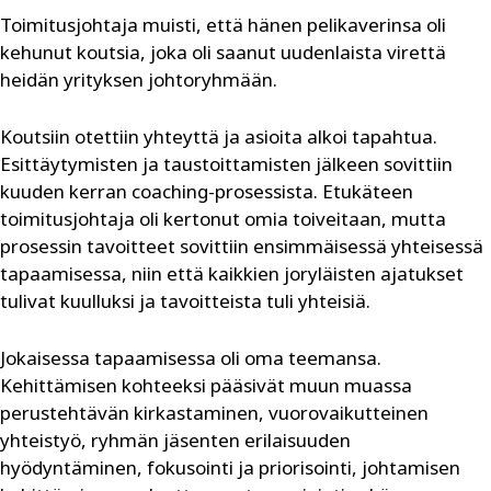
Toimitusjohtaja muisti, että hänen pelikaverinsa oli
kehunut koutsia, joka oli saanut uudenlaista virettä
heidän yrityksen johtoryhmään.
Koutsiin otettiin yhteyttä ja asioita alkoi tapahtua.
Esittäytymisten ja taustoittamisten jälkeen sovittiin
kuuden kerran coaching-prosessista. Etukäteen
toimitusjohtaja oli kertonut omia toiveitaan, mutta
prosessin tavoitteet sovittiin ensimmäisessä yhteisessä
tapaamisessa, niin että kaikkien joryläisten ajatukset
tulivat kuulluksi ja tavoitteista tuli yhteisiä.
Jokaisessa tapaamisessa oli oma teemansa.
Kehittämisen kohteeksi pääsivät muun muassa
perustehtävän kirkastaminen, vuorovaikutteinen
yhteistyö, ryhmän jäsenten erilaisuuden
hyödyntäminen, fokusointi ja priorisointi, johtamisen