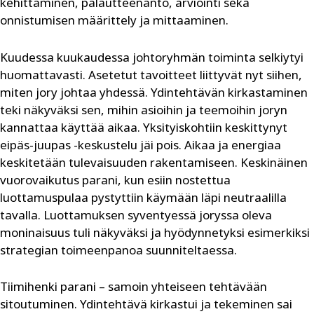
kehittäminen, palautteenanto, arviointi sekä
onnistumisen määrittely ja mittaaminen.
Kuudessa kuukaudessa johtoryhmän toiminta selkiytyi
huomattavasti. Asetetut tavoitteet liittyvät nyt siihen,
miten jory johtaa yhdessä. Ydintehtävän kirkastaminen
teki näkyväksi sen, mihin asioihin ja teemoihin joryn
kannattaa käyttää aikaa. Yksityiskohtiin keskittynyt
eipäs-juupas -keskustelu jäi pois. Aikaa ja energiaa
keskitetään tulevaisuuden rakentamiseen. Keskinäinen
vuorovaikutus parani, kun esiin nostettua
luottamuspulaa pystyttiin käymään läpi neutraalilla
tavalla. Luottamuksen syventyessä joryssa oleva
moninaisuus tuli näkyväksi ja hyödynnetyksi esimerkiksi
strategian toimeenpanoa suunniteltaessa.
Tiimihenki parani – samoin yhteiseen tehtävään
sitoutuminen. Ydintehtävä kirkastui ja tekeminen sai