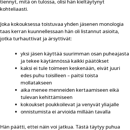
tiennyt, mitä on tulossa, olisi hän kieltäytynyt
kohteliaasti.
Joka kokouksessa toistuvaa yhden jäsenen monologia
taas kerran kuunnellessaan hän oli listannut asioita,
jotka turhauttivat ja ärsyttivät:
yksi jäsen käyttää suurimman osan puheajasta
ja tekee käytännössä kaikki päätökset
kaksi ei tule toimeen keskenään, eivät juuri
edes puhu toisilleen – paitsi toista
mollatakseen
aika menee menneiden kertaamiseen eikä
tulevan kehittämiseen
kokoukset poukkoilevat ja venyvät yliajalle
onnistumista ei arvioida millään tavalla
Hän päätti, ettei näin voi jatkua. Tästä täytyy puhua