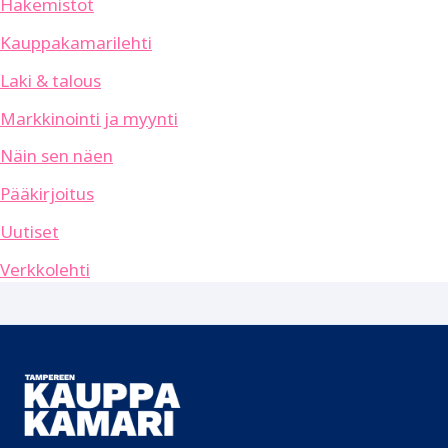
Hakemistot
Kauppakamarilehti
Laki & talous
Markkinointi ja myynti
Näin sen näen
Pääkirjoitus
Uutiset
Verkkolehti