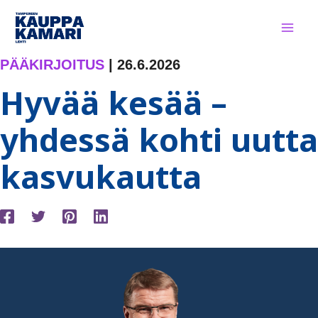
Siirry
sisältöön
PÄÄKIRJOITUS
|
26.6.2026
Hyvää kesää –
yhdessä kohti uutta
kasvukautta