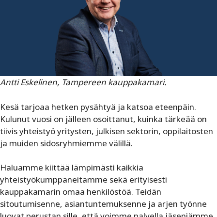
Antti Eskelinen, Tampereen kauppakamari.
Kesä tarjoaa hetken pysähtyä ja katsoa eteenpäin.
Kulunut vuosi on jälleen osoittanut, kuinka tärkeää on
tiivis yhteistyö yritysten, julkisen sektorin, oppilaitosten
ja muiden sidosryhmiemme välillä.
Haluamme kiittää lämpimästi kaikkia
yhteistyökumppaneitamme sekä erityisesti
kauppakamarin omaa henkilöstöä. Teidän
sitoutumisenne, asiantuntemuksenne ja arjen työnne
luovat perustan sille, että voimme palvella jäseniämme