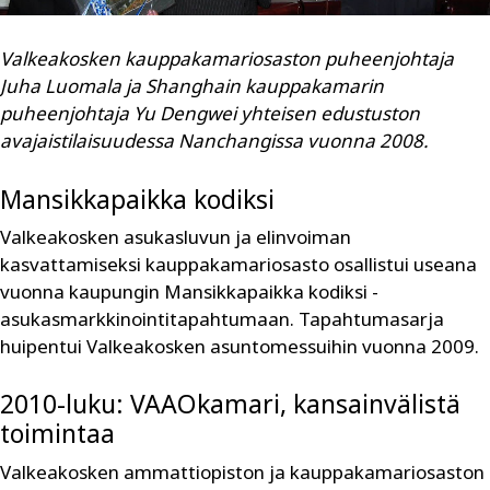
Valkeakosken kauppakamariosaston ­puheenjohtaja
Juha Luomala ja Shang­
hain kauppakamarin
puheenjohtaja Yu Dengwei yhteisen edustuston
avajaistilaisuudessa Nanchangissa vuonna 2008.
Mansikkapaikka kodiksi
Valkeakosken asukasluvun ja elinvoiman
kasvattamiseksi kauppakamariosasto osallistui useana
vuonna kaupungin Mansikkapaikka kodiksi -
asukasmarkkinointitapahtumaan. Tapahtumasarja
huipentui Valkeakosken asuntomessuihin vuonna 2009.
2010-luku: VAAOkamari, kansainvälistä
toimintaa
Valkeakosken ammattiopiston ja kauppakamariosaston