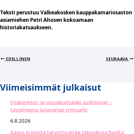
Teksti perustuu Valkeakosken kauppakamariosaston
asiamiehen Petri Ahosen kokoamaan
historiakatsaukseen.
EDELLINEN
SEURAAVA
Viimeisimmät julkaisut
Osakeyhtiö- ja osuuskuntalaki uudistuvat –
tavoitteena sujuvampi yritysarki
6.8.2026
Kasvu ei poista tarvetta pitää taloudesta huolta