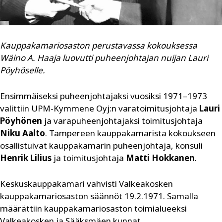
Kauppakamariosaston perustavassa kokouksessa
Wäino A. Haaja luovutti puheenjohtajan nuijan Lauri
Pöyhöselle.
Ensimmäiseksi puheenjohtajaksi vuosiksi 1971–1973
valittiin UPM-Kymmene Oyj:n varatoimitusjohtaja
Lauri
Pöyhönen
ja varapuheenjohtajaksi toimitusjohtaja
Niku Aalto
. Tampereen kauppakamarista kokoukseen
osallistuivat kauppakamarin puheenjohtaja, konsuli
Henrik Lilius
ja toimitusjohtaja
Matti Hokkanen
.
Keskuskauppakamari vahvisti Valkea­kosken
kauppakamariosaston säännöt 19.2.1971. Samalla
määrättiin kauppakamariosaston toimialueeksi
Valkeakosken ja Sääksmäen kunnat.