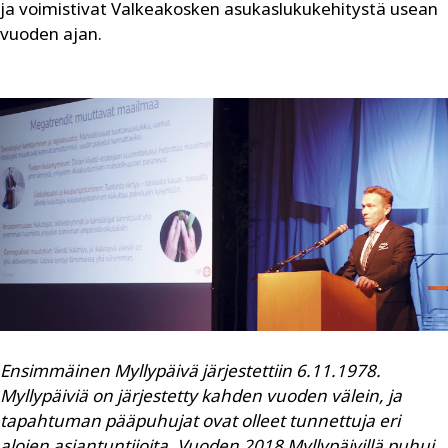
ja voimistivat Valkeakosken asukaslukukehitystä usean
vuoden ajan.
Ensimmäinen Myllypäivä järjestettiin 6.11.1978.
Myllypäiviä on järjestetty kahden vuoden välein, ja
tapahtuman pääpuhujat ovat olleet tunnettuja eri
alojen asiantuntijoita. Vuoden 2018 Myllypäivillä puhui