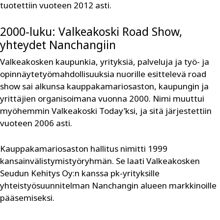
tuotettiin vuoteen 2012 asti.
2000-luku: Valkeakoski Road Show,
yhteydet Nanchangiin
Valkeakosken kaupunkia, yrityksiä, palveluja ja työ- ja
opinnäytetyömahdollisuuksia nuorille esittelevä road
show sai alkunsa kauppakamariosaston, kaupungin ja
yrittäjien organisoimana vuonna 2000. Nimi muuttui
myöhemmin Valkeakoski Today’ksi, ja sitä järjestettiin
vuoteen 2006 asti.
Kauppakamariosaston hallitus nimitti 1999
kansainvälistymistyöryhmän. Se laati Valkeakosken
Seudun Kehitys Oy:n kanssa pk-yrityksille
yhteistyösuunnitelman Nanchangin alueen markkinoille
pääsemiseksi.