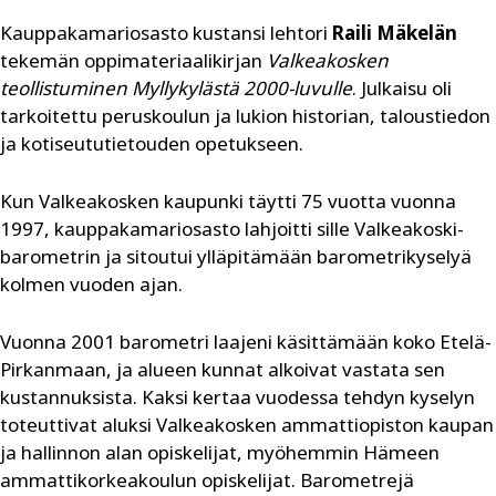
Kauppakamariosasto kustansi lehtori
Raili Mäkelän
tekemän oppimateriaalikirjan
Valkeakosken
teollistuminen Myllykylästä 2000-luvulle
. Julkaisu oli
tarkoitettu peruskoulun ja lukion historian, taloustiedon
ja kotiseututietouden opetukseen.
Kun Valkeakosken kaupunki täytti 75 vuotta vuonna
1997, kauppakamariosasto lahjoitti sille Valkeakoski-
barometrin ja sitoutui ylläpitämään barometrikyselyä
kolmen vuoden ajan.
Vuonna 2001 barometri laajeni käsittämään koko Etelä-
Pirkanmaan, ja alueen kunnat alkoivat vastata sen
kustannuksista. Kaksi kertaa vuodessa tehdyn kyselyn
toteuttivat aluksi Valkeakosken ammattiopiston kaupan
ja hallinnon alan opiskelijat, myöhemmin Hämeen
ammattikorkeakoulun opiskelijat. Barometrejä