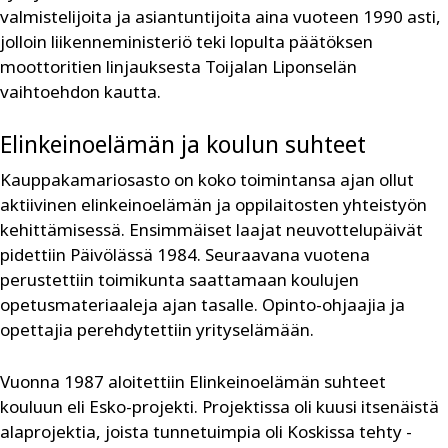
valmistelijoita ja asiantuntijoita aina vuoteen 1990 asti,
jolloin liikenneministeriö teki lopulta päätöksen
moottoritien linjauksesta Toijalan Liponselän
vaihtoehdon kautta.
Elinkeinoelämän ja koulun suhteet
Kauppakamariosasto on koko toimintansa ajan ollut
aktiivinen elinkeinoelämän ja oppilaitosten yhteistyön
kehittämisessä. Ensimmäiset laajat neuvottelupäivät
pidettiin Päivölässä 1984. Seuraavana vuotena
perustettiin toimikunta saattamaan koulujen
opetusmateriaaleja ajan tasalle. Opinto-ohjaajia ja
opettajia perehdytettiin yrityselämään.
Vuonna 1987 aloitettiin Elinkeinoelämän suhteet
kouluun eli Esko-projekti. Projektissa oli kuusi itsenäistä
alaprojektia, joista tunnetuimpia oli Koskissa tehty -