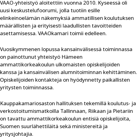
VAAO-yhteistyö aloitettiin vuonna 2010. Kyseessä oli
uusi keskustelufoorumi, jolla tuotiin esille
elinkeinoelämän näkemyksiä ammatillisen koulutuksen
määrällisten ja erityisesti laadullisten tavoitteiden
asettamisessa. VAAOkamari toimii edelleen.
Vuosikymmenen lopussa kansainvälisessä toiminnassa
on painottunut yhteistyö Hämeen
ammattikorkeakoulun ulkomaisten opiskelijoiden
kanssa ja kansainvälisen alumnitoiminnan kehittäminen.
Opiskelijoiden kontakteja on hyödynnetty paikallisten
yritysten toiminnassa.
Kauppakamariosaston hallituksen tekemillä koulutus- ja
verkostoitumismatkoilla Tallinnaan, Riikaan ja Pietariin
on tavattu ammattikorkeakoulun entisiä opiskelijoita,
Suomen suurlähettiläitä sekä ministereitä ja
yritysjohtajia.