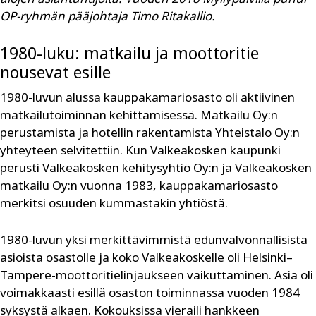
OP-ryhmän pääjohtaja Timo Ritakallio.
1980-luku: matkailu ja moottoritie
nousevat esille
1980-luvun alussa kauppakamariosasto oli aktiivinen
matkailutoiminnan kehittämisessä. Matkailu Oy:n
perustamista ja hotellin rakentamista Yhteistalo Oy:n
yhteyteen selvitettiin. Kun Valkeakosken kaupunki
perusti Valkeakosken kehitysyhtiö Oy:n ja Valkeakosken
matkailu Oy:n vuonna 1983, kauppakamariosasto
merkitsi osuuden kummastakin yhtiöstä.
1980-luvun yksi merkittävimmistä edunvalvonnallisista
asioista osastolle ja koko Valkeakoskelle oli Helsinki–
Tampere-moottoritielinjaukseen vaikuttaminen. Asia oli
voimakkaasti esillä osaston toiminnassa vuoden 1984
syksystä alkaen. Kokouksissa vieraili hankkeen