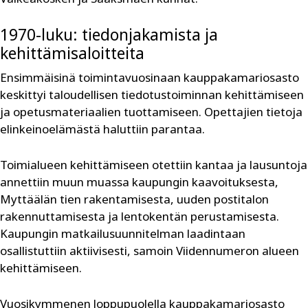
1970-luku: tiedonjakamista ja
kehittämisaloitteita
Ensimmäisinä toimintavuosinaan kauppakamariosasto
keskittyi taloudellisen tiedotustoiminnan kehittämiseen
ja opetusmateriaalien tuottamiseen. Opettajien tietoja
elinkeinoelämästä haluttiin parantaa.
Toimialueen kehittämiseen otettiin kantaa ja lausuntoja
annettiin muun muassa kaupungin kaavoituksesta,
Myttäälän tien rakentamisesta, uuden postitalon
rakennuttamisesta ja lentokentän perustamisesta.
Kaupungin matkailusuunnitelman laadintaan
osallistuttiin aktiivisesti, samoin Viidennumeron alueen
kehittämiseen.
Vuosikymmenen loppupuolella kauppakamariosasto