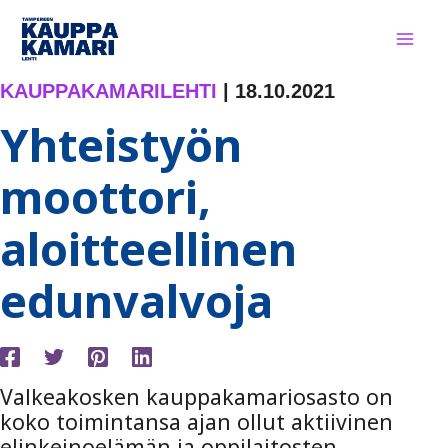
Siirry
sisältöön
KAUPPAKAMARILEHTI
|
18.10.2021
Yhteistyön
moottori,
aloitteellinen
edunvalvoja
Valkeakosken kauppakamariosasto
on
koko toimintansa ajan ollut aktiivinen
elinkeinoelämän ja oppilaitosten