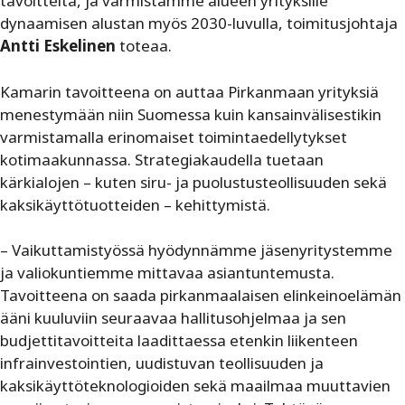
tavoitteita, ja varmistamme alueen yrityksille
dynaamisen alustan myös 2030-luvulla, toimitusjohtaja
Antti Eskelinen
toteaa.
Kamarin tavoitteena on auttaa Pirkanmaan yrityksiä
menestymään niin Suomessa kuin kansainvälisestikin
varmistamalla erinomaiset toimintaedellytykset
kotimaakunnassa. Strategiakaudella tuetaan
kärkialojen – kuten siru- ja puolustusteollisuuden sekä
kaksikäyttötuotteiden – kehittymistä.
– Vaikuttamistyössä hyödynnämme jäsenyritystemme
ja valiokuntiemme mittavaa asiantuntemusta.
Tavoitteena on saada pirkanmaalaisen elinkeinoelämän
ääni kuuluviin seuraavaa hallitusohjelmaa ja sen
budjettitavoitteita laadittaessa etenkin liikenteen
infrainvestointien, uudistuvan teollisuuden ja
kaksikäyttöteknologioiden sekä maailmaa muuttavien