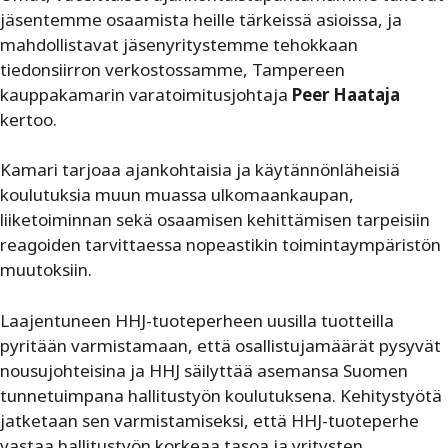
jäsentemme osaamista heille tärkeissä asioissa, ja
mahdollistavat jäsenyritystemme tehokkaan
tiedonsiirron verkostossamme, Tampereen
kauppakamarin varatoimitusjohtaja
Peer Haataja
kertoo.
Kamari tarjoaa ajankohtaisia ja käytännönläheisiä
koulutuksia muun muassa ulkomaankaupan,
liiketoiminnan sekä osaamisen kehittämisen tarpeisiin
reagoiden tarvittaessa nopeastikin toimintaympäristön
muutoksiin.
Laajentuneen HHJ-tuoteperheen uusilla tuotteilla
pyritään varmistamaan, että osallistujamäärät pysyvät
nousujohteisina ja HHJ säilyttää asemansa Suomen
tunnetuimpana hallitustyön koulutuksena. Kehitystyötä
jatketaan sen varmistamiseksi, että HHJ-tuoteperhe
vastaa hallitustyön korkeaa tasoa ja yritysten