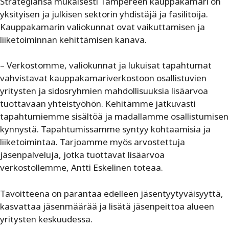
Strategiansa mukaisesti Tampereen kauppakamari on
yksityisen ja julkisen sektorin yhdistäjä ja fasilitoija.
Kauppakamarin valiokunnat ovat vaikuttamisen ja
liiketoiminnan kehittämisen kanava.
– Verkostomme, valiokunnat ja lukuisat tapahtumat
vahvistavat kauppakamariverkostoon osallistuvien
yritysten ja sidosryhmien mahdollisuuksia lisäarvoa
tuottavaan yhteistyöhön. Kehitämme jatkuvasti
tapahtumiemme sisältöä ja madallamme osallistumisen
kynnystä. Tapahtumissamme syntyy kohtaamisia ja
liiketoimintaa. Tarjoamme myös arvostettuja
jäsenpalveluja, jotka tuottavat lisäarvoa
verkostollemme, Antti Eskelinen toteaa.
Tavoitteena on parantaa edelleen jäsentyytyväisyyttä,
kasvattaa jäsenmäärää ja lisätä jäsenpeittoa alueen
yritysten keskuudessa.