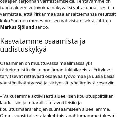
osaajien tarjonnan varmistamiseksi. Tehtävämme on
tuoda alueen vetovoima näkyväksi valtakunnallisesti ja
varmistaa, että Pirkanmaa saa ansaitsemansa resurssit
koko Suomen menestymisen vahvistamiseksi, johtaja
Markus Sjölund
sanoo.
Kasvatamme osaamista ja
uudistuskykyä
Osaaminen on muuttuvassa maailmassa yksi
tärkeimmistä elinkeinoelämän tukipilareista. Yritykset
tarvitsevat riittävästi osaavaa työvoimaa ja uusia käsiä
väestön ikääntyessä ja siirtyessä työelämästä reserviin.
– Vaikutamme aktiivisesti alueellisen koulutuspolitiikan
laadullisiin ja määrällisiin tavoitteisiin ja
koulutusmäärärahojen suuntaamiseen alueellemme.
Omat, vuosittaiset ajankohtaistapahtumamme tukevat