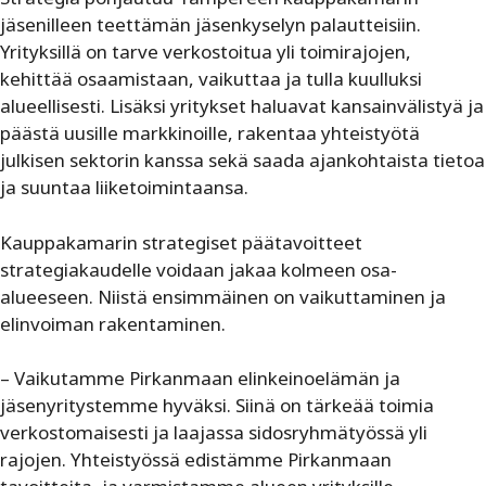
jäsenilleen teettämän jäsenkyselyn palautteisiin.
Yrityksillä on tarve verkostoitua yli toimirajojen,
kehittää osaamistaan, vaikuttaa ja tulla kuulluksi
alueellisesti. Lisäksi yritykset haluavat kansainvälistyä ja
päästä uusille markkinoille, rakentaa yhteistyötä
julkisen sektorin kanssa sekä saada ajankohtaista tietoa
ja suuntaa liiketoimintaansa.
Kauppakamarin strategiset päätavoitteet
strategiakaudelle voidaan jakaa kolmeen osa-
alueeseen. Niistä ensimmäinen on vaikuttaminen ja
elinvoiman rakentaminen.
– Vaikutamme Pirkanmaan elinkeinoelämän ja
jäsenyritystemme hyväksi. Siinä on tärkeää toimia
verkostomaisesti ja laajassa sidosryhmätyössä yli
rajojen. Yhteistyössä edistämme Pirkanmaan