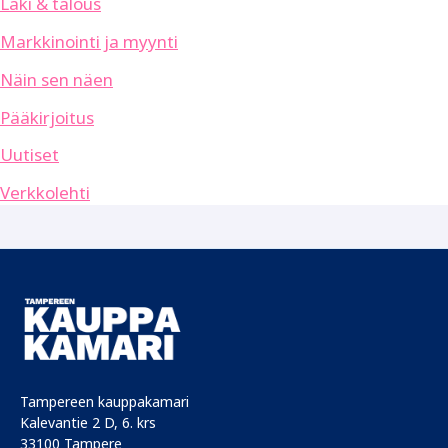
Laki & talous
Markkinointi ja myynti
Näin sen näen
Pääkirjoitus
Uutiset
Verkkolehti
Tampereen kauppakamari
Kalevantie 2 D, 6. krs
33100 Tampere