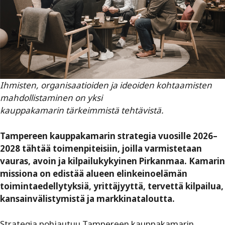
Ihmisten, organisaatioiden ja ideoiden kohtaamisten
mahdollistaminen on yksi
kauppakamarin tärkeimmistä tehtävistä.
Tampereen kauppakamarin strategia vuosille 2026–
2028 tähtää toimen­piteisiin, joilla varmistetaan
vauras, avoin ja kilpailukykyinen Pirkanmaa. ­Kamarin
missiona on edistää alueen elinkeinoelämän
toimintaedellytyksiä, yrittäjyyttä, tervettä kilpailua,
kansainvälistymistä ja markkinataloutta.
Strategia pohjautuu Tampereen kauppakamarin