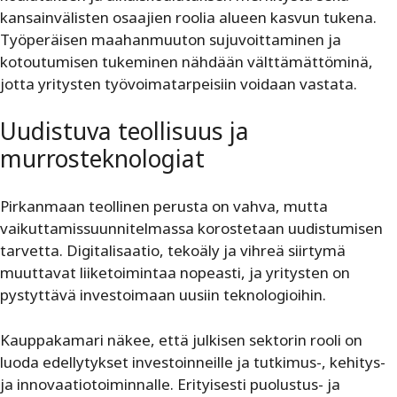
kansainvälisten osaajien roolia alueen kasvun tukena.
Työperäisen maahanmuuton sujuvoittaminen ja
kotoutumisen tukeminen nähdään välttämättöminä,
jotta yritysten työvoimatarpeisiin voidaan vastata.
Uudistuva teollisuus ja
murrosteknologiat
Pirkanmaan teollinen perusta on vahva, mutta
vaikuttamissuunnitelmassa korostetaan uudistumisen
tarvetta. Digitalisaatio, tekoäly ja vihreä siirtymä
muuttavat liiketoimintaa nopeasti, ja yritysten on
pystyttävä investoimaan uusiin teknologioihin.
Kauppakamari näkee, että julkisen sektorin rooli on
luoda edellytykset investoinneille ja tutkimus-, kehitys-
ja innovaatiotoiminnalle. Erityisesti puolustus- ja