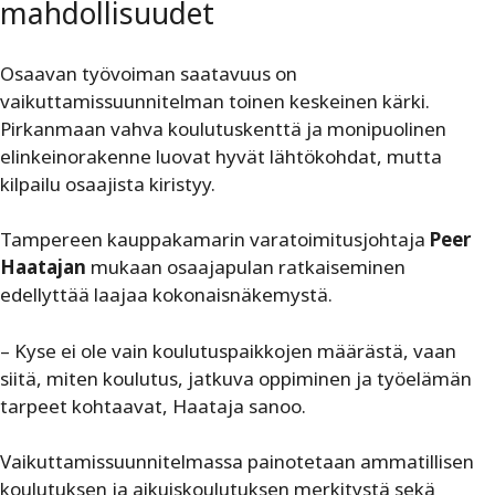
mahdollisuudet
Osaavan työvoiman saatavuus on
vaikuttamissuunnitelman toinen keskeinen kärki.
Pirkanmaan vahva koulutuskenttä ja monipuolinen
elinkeinorakenne luovat hyvät lähtökohdat, mutta
kilpailu osaajista kiristyy.
Tampereen kauppakamarin varatoimitusjohtaja
Peer
Haatajan
mukaan osaajapulan ratkaiseminen
edellyttää laajaa kokonaisnäkemystä.
– Kyse ei ole vain koulutuspaikkojen määrästä, vaan
siitä, miten koulutus, jatkuva oppiminen ja työelämän
tarpeet kohtaavat, Haataja sanoo.
Vaikuttamissuunnitelmassa painotetaan ammatillisen
koulutuksen ja aikuiskoulutuksen merkitystä sekä