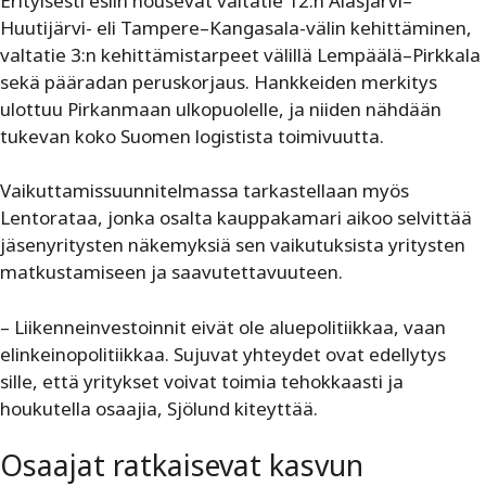
Erityisesti esiin nousevat valtatie 12:n Alasjärvi–
Huutijärvi- eli Tampere–Kangasala-välin kehittäminen,
valtatie 3:n kehittämistarpeet välillä Lempäälä–Pirkkala
sekä pääradan peruskorjaus. Hankkeiden merkitys
ulottuu Pirkanmaan ulkopuolelle, ja niiden nähdään
tukevan koko Suomen logistista toimivuutta.
Vaikuttamissuunnitelmassa tarkastellaan myös
Lentorataa, jonka osalta kauppakamari aikoo selvittää
jäsenyritysten näkemyksiä sen vaikutuksista yritysten
matkustamiseen ja saavutettavuuteen.
– Liikenneinvestoinnit eivät ole aluepolitiikkaa, vaan
elinkeinopolitiikkaa. Sujuvat yhteydet ovat edellytys
sille, että yritykset voivat toimia tehokkaasti ja
houkutella osaajia, Sjölund kiteyttää.
Osaajat ratkaisevat kasvun