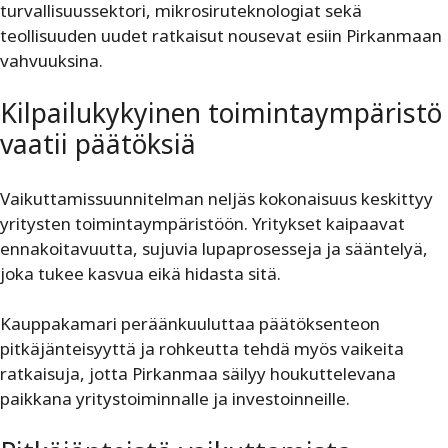
turvallisuussektori, mikrosiruteknologiat sekä
teollisuuden uudet ratkaisut nousevat esiin Pirkanmaan
vahvuuksina.
Kilpailukykyinen toiminta­ympäristö
vaatii päätöksiä
Vaikuttamissuunnitelman neljäs kokonaisuus keskittyy
yritysten toimintaympäristöön. Yritykset kaipaavat
ennakoitavuutta, sujuvia lupaprosesseja ja sääntelyä,
joka tukee kasvua eikä hidasta sitä.
Kauppakamari peräänkuuluttaa päätöksenteon
pitkäjänteisyyttä ja rohkeutta tehdä myös vaikeita
ratkaisuja, jotta Pirkanmaa säilyy houkuttelevana
paikkana yritystoiminnalle ja investoinneille.