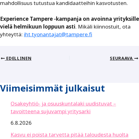
mahdollisuus tutustua kandidaatteihin kasvotusten.
Experience Tampere -kampanja on avoinna yrityksille
vielä helmikuun loppuun asti
. Mikäli kiinnostuit, ota
yhteyttä:
iht.tyonantajat@tampere.fi
EDELLINEN
SEURAAVA
Viimeisimmät julkaisut
Osakeyhtiö- ja osuuskuntalaki uudistuvat –
tavoitteena sujuvampi yritysarki
6.8.2026
Kasvu ei poista tarvetta pitää taloudesta huolta