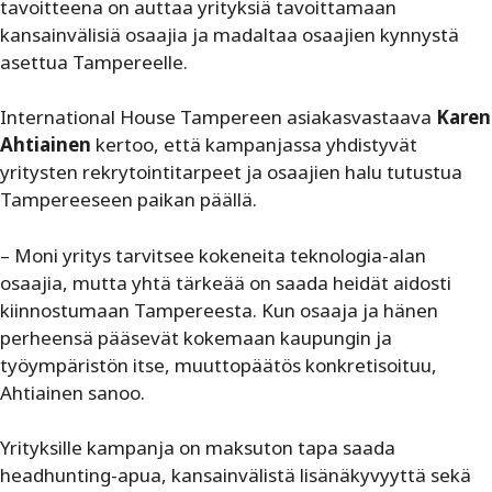
tavoitteena on auttaa yrityksiä tavoittamaan
kansainvälisiä osaajia ja madaltaa osaajien kynnystä
asettua Tampereelle.
International House Tampereen asiakasvastaava
Karen
Ahtiainen
kertoo, että kampanjassa yhdistyvät
yritysten rekrytointitarpeet ja osaajien halu tutustua
Tampereeseen paikan päällä.
– Moni yritys tarvitsee kokeneita teknologia-alan
osaajia, mutta yhtä tärkeää on saada heidät aidosti
kiinnostumaan Tampereesta. Kun osaaja ja hänen
perheensä pääsevät kokemaan kaupungin ja
työympäristön itse, muuttopäätös konkretisoituu,
Ahtiainen sanoo.
Yrityksille kampanja on maksuton tapa saada
headhunting-apua, kansainvälistä lisänäkyvyyttä sekä