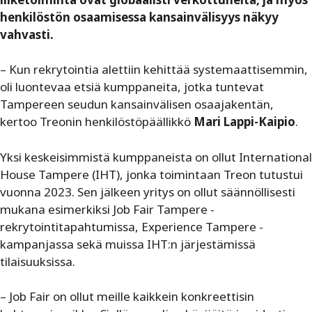
henkilöstön osaamisessa kansainvälisyys näkyy
vahvasti.
– Kun rekrytointia alettiin kehittää systemaattisemmin,
oli luontevaa etsiä kumppaneita, jotka tuntevat
Tampereen seudun kansainvälisen osaajakentän,
kertoo Treonin henkilöstöpäällikkö
Mari Lappi-Kaipio
.
Yksi keskeisimmistä kumppaneista on ollut International
House Tampere (IHT), jonka toimintaan Treon tutustui
vuonna 2023. Sen jälkeen yritys on ollut säännöllisesti
mukana esimerkiksi Job Fair Tampere -
rekrytointitapahtumissa, Experience Tampere -
kampanjassa sekä muissa IHT:n järjestämissä
tilaisuuksissa.
– Job Fair on ollut meille kaikkein konkreettisin