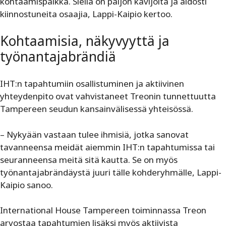
kohtaamispaikka. Siellä on paljon kävijöitä ja aidosti
kiinnostuneita osaajia, Lappi-Kaipio kertoo.
Kohtaamisia, näkyvyyttä ja
työnantajabrändiä
IHT:n tapahtumiin osallistuminen ja aktiivinen
yhteydenpito ovat vahvistaneet ­Treonin tunnettuutta
Tampereen seudun kansainvälisessä yhteisössä.
– Nykyään vastaan tulee ihmisiä, jotka sanovat
tavanneensa meidät aiemmin IHT:n tapahtumissa tai
seuranneensa meitä sitä kautta. Se on myös
työnantajabrändäystä juuri tälle kohderyhmälle, Lappi-
Kaipio sanoo.
International House Tampereen toiminnassa Treon
arvostaa tapahtumien lisäksi myös aktiivista