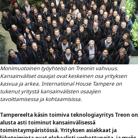
Monimuotoinen työyhteisö on Treonin vahvuus.
Kansainväliset osaajat ovat keskeinen osa yrityksen
kasvua ja arkea. International House Tampere on
tukenut yritystä kansainvälisten osaajien
tavoittamisessa ja kohtaamisissa.
Tampereelta käsin toimiva teknologiayritys Treon on
alusta asti toiminut kansainvälisessä
toimintaympäristössä. Yrityksen asiakkaat ja
liiketoiminta ovat globaalisti verkottuneita, ja myös