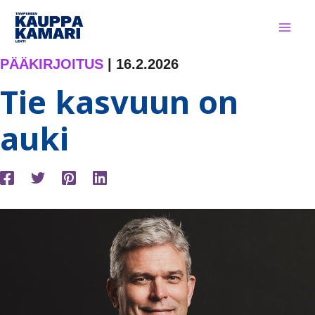
Siirry
sisältöön
PÄÄKIRJOITUS
|
16.2.2026
Tie kasvuun on
auki