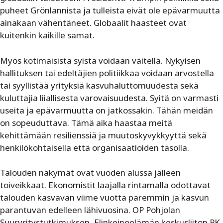
puheet Grönlannista ja tulleista eivät ole epävarmuutta
ainakaan vähentäneet. Globaalit haasteet ovat
kuitenkin kaikille samat.
Myös kotimaisista syistä voidaan väitellä. Nykyisen
hallituksen tai edeltäjien politiikkaa voidaan arvostella
tai syyllistää yrityksiä kasvuhaluttomuudesta sekä
kuluttajia liiallisesta varovaisuudesta. Syitä on varmasti
useita ja epävarmuutta on jatkossakin. Tähän meidän
on sopeuduttava. Tämä aika haastaa meitä
kehittämään resilienssiä ja muutoskyvykkyyttä sekä
henkilökohtaisella että organisaatioiden tasolla.
Talouden näkymät ovat vuoden alussa jälleen
toiveikkaat. Ekonomistit laajalla rintamalla odottavat
talouden kasvavan viime vuotta paremmin ja kasvun
parantuvan edelleen lähivuosina. OP Pohjolan
Suuryritystutkimuksen, Elinkeinoelämän keskusliiton PK-