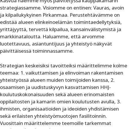
Kasvua haemme myös päivitetyssä kauppakamarin
strategiassamme. Visiomme on entinen: Vauras, avoin
ja kilpailukykyinen Pirkanmaa. Perustehtävämme on
edistää alueen elinkeinoelämän toimintaedellytyksiä,
yrittäjyyttä, tervettä kilpailua, kansainvälistymistä ja
markkinataloutta. Haluamme, että arvomme
luotettavuus, asiantuntijuus ja yhteistyö näkyvät
päivittäisessä toiminnassamme.
Strategian keskeisiksi tavoitteiksi määrittelimme kolme
teemaa: 1. vaikuttamisen ja elinvoiman rakentamisen
yhteistyössä alueen muiden toimijoiden kanssa, 2.
osaamisen ja uudistuskyvyn kasvattamisen HHJ-
koulutuskokonaisuuden sekä alueen erinomaisten
oppilaitosten ja kamarin omien koulutusten avulla, 3.
ihmisten, organisaatioiden ja ideoiden yhdistämisen
sekä erilaisten yhteistyömuotojen fasilitoinnin.
Vuosittain määrittelemme teemoille tarkemmat