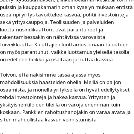
pulssin ja kauppakamarin oman kyselyn mukaan entistä
useampi yritys tavoittelee kasvua, pohtii investointeja
sekä yrityskauppoja. Teollisuuden ja palveluiden
luottamusindikaattorit ovat parantuneet ja
rakentamisessakin on nähtävissä varovaista
toiveikkuutta. Kuluttajien luottamus omaan talouteen
on myös parantunut, vaikka luottamus yleisellä tasolla
on edelleen heikko ja osaltaan jarruttaa kasvua.
Toivon, että näkisimme tässä ajassa myös
mahdollisuuksia haasteiden ohella. Meillä on paljon
osaamista, ja monella yrityksellä on hyvät edellytykset
tehdä investointeja ja hakea kasvua. Yritysten ja
yksityishenkilöiden tileillä on varoja enemmän kuin
koskaan. Pankkien rahoitushanojakin on varaa avata ja
siten mahdollistaa kasvun voimistumista.