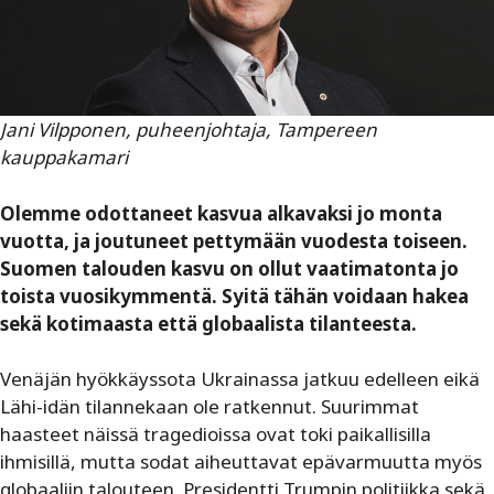
Jani Vilpponen, puheenjohtaja, Tampereen
kauppakamari
Olemme odottaneet kasvua alkavaksi jo monta
vuotta, ja joutuneet pettymään vuodesta toiseen.
Suomen talouden kasvu on ollut vaatimatonta jo
toista vuosikymmentä. Syitä tähän voidaan hakea
sekä kotimaasta että globaalista tilanteesta.
Venäjän hyökkäyssota Ukrainassa jatkuu edelleen eikä
Lähi-idän tilannekaan ole ratkennut. Suurimmat
haasteet näissä tragedioissa ovat toki paikallisilla
ihmisillä, mutta sodat aiheuttavat epävarmuutta myös
globaaliin talouteen. Presidentti Trumpin politiikka sekä