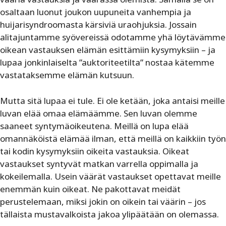
osaltaan luonut joukon uupuneita vanhempia ja
huijarisyndroomasta kärsiviä uraohjuksia. Jossain
alitajuntamme syövereissä odotamme yhä löytävämme
oikean vastauksen elämän esittämiin kysymyksiin – ja
lupaa jonkinlaiselta ”auktoriteetilta” nostaa kätemme
vastataksemme elämän kutsuun.
Mutta sitä lupaa ei tule. Ei ole ketään, joka antaisi meille
luvan elää omaa elämäämme. Sen luvan olemme
saaneet syntymäoikeutena. Meillä on lupa elää
omannäköistä elämää ilman, että meillä on kaikkiin työn
tai kodin kysymyksiin oikeita vastauksia. Oikeat
vastaukset syntyvät matkan varrella oppimalla ja
kokeilemalla. Usein väärät vastaukset opettavat meille
enemmän kuin oikeat. Ne pakottavat meidät
perustelemaan, miksi jokin on oikein tai väärin – jos
tällaista mustavalkoista jakoa ylipäätään on olemassa.