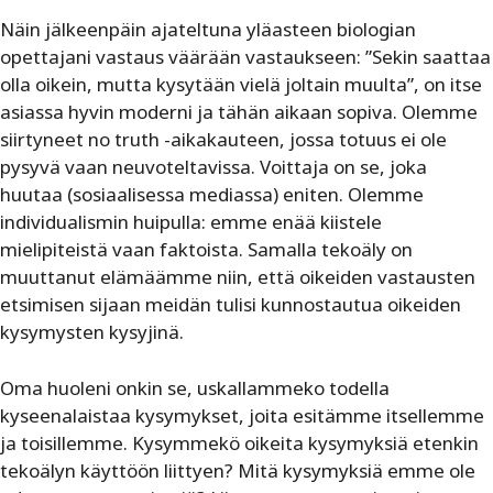
Näin jälkeenpäin ajateltuna yläasteen biologian
opettajani vastaus väärään vastaukseen: ”Sekin saattaa
olla oikein, mutta kysytään vielä joltain muulta”, on itse
asiassa hyvin moderni ja tähän aikaan sopiva. Olemme
siirtyneet no truth -aikakauteen, jossa totuus ei ole
pysyvä vaan neuvoteltavissa. Voittaja on se, joka
huutaa (sosiaalisessa mediassa) eniten. Olemme
individualismin huipulla: emme enää kiistele
mielipiteistä vaan faktoista. Samalla tekoäly on
muuttanut elämäämme niin, että oikeiden vastausten
etsimisen sijaan meidän tulisi kunnostautua oikeiden
kysymysten kysyjinä.
Oma huoleni onkin se, uskallammeko todella
kyseenalaistaa kysymykset, joita esitämme itsellemme
ja toisillemme. Kysymmekö oikeita kysymyksiä etenkin
tekoälyn käyttöön liittyen? Mitä kysymyksiä emme ole