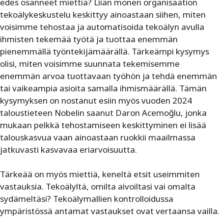
edes osanneet miettiä? ­Liian monen organisaation
tekoälykeskustelu keskittyy ­ai­noastaan siihen, miten
voisimme tehostaa ja automatisoida tekoälyn avulla
ihmisten tekemää työtä ja tuottaa enemmän
pienemmällä työntekijämäärällä. Tärkeämpi kysymys
olisi, miten voisimme suunnata tekemisemme
enemmän arvoa tuottavaan työhön ja tehdä enemmän
tai vaikeampia asioita samalla ihmismäärällä. Tämän
kysymyksen on nostanut esiin myös vuoden 2024
taloustieteen Nobelin saanut Daron Acemoğlu, jonka
mukaan pelkkä tehostamiseen keskittyminen ei lisää
talouskasvua vaan ainoastaan ruokkii maailmassa
jatkuvasti kasvavaa eriarvoisuutta.
Tärkeää on myös miettiä, keneltä etsit useimmiten
vastauksia. Tekoälyltä, omilta aivoiltasi vai omalta
sydämeltäsi? Tekoälymallien kontrolloidussa
ympäristössä antamat vastaukset ovat vertaansa vailla.