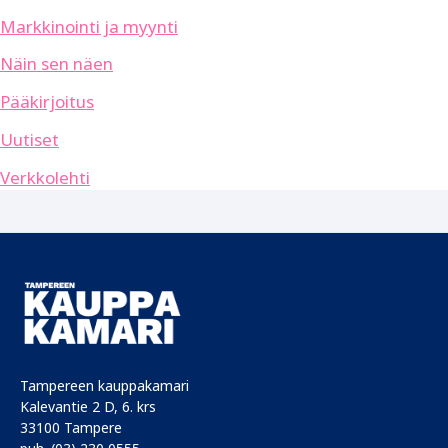
Markkinointi ja myynti
Näin sen näen
Pääkirjoitus
Uutiset
Verkkolehti
Tampereen kauppakamari
Kalevantie 2 D, 6. krs
33100 Tampere