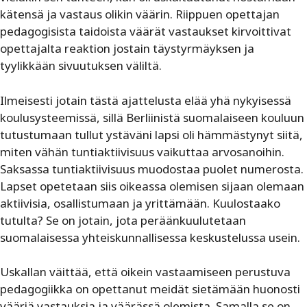
kätensä ja vastaus olikin väärin. Riippuen opettajan
pedagogisista taidoista väärät vastaukset kirvoittivat
opettajalta reaktion jostain täystyrmäyksen ja
tyylikkään sivuutuksen väliltä.
Ilmeisesti jotain tästä ajattelusta elää yhä nykyisessä
koulu­systeemissä, sillä Berliinistä suomalaiseen kouluun
tutustumaan tullut ystäväni lapsi oli hämmästynyt siitä,
miten vähän tuntiaktiivisuus vaikuttaa arvosanoihin.
Saksassa tuntiaktiivisuus muodostaa puolet numerosta.
Lapset opetetaan siis oikeassa olemisen sijaan olemaan
aktiivisia, osallistumaan ja yrittämään. Kuulostaako
tutulta? Se on jotain, jota peräänkuulutetaan
suomalaisessa yhteiskunnallisessa keskustelussa usein.
Uskallan väittää, että oikein vastaamiseen perustuva
pedagogiikka on opettanut meidät sietämään huonosti
vääriä vastauksia ja väärässä olemista. Samalla se on