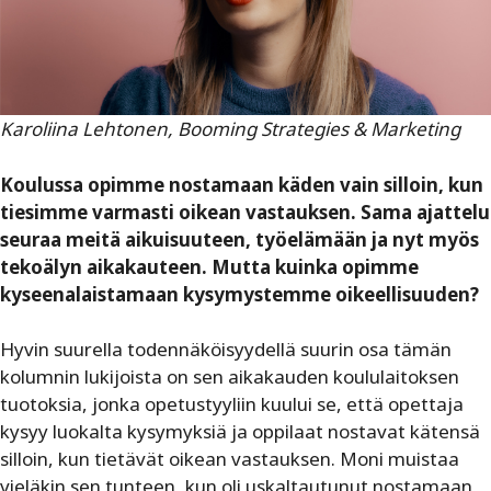
Karoliina Lehtonen, Booming Strategies & Marketing
Koulussa opimme nostamaan käden vain silloin, kun
tiesimme varmasti oikean vastauksen. Sama ajattelu
seuraa meitä aikuisuuteen, työelämään ja nyt myös
tekoälyn aikakauteen. Mutta kuinka opimme
kyseenalaistamaan kysymystemme oikeellisuuden?
Hyvin suurella todennäköisyydellä suurin osa tämän
kolumnin lukijoista on sen aikakauden koululaitoksen
tuotoksia, jonka opetustyyliin kuului se, että opettaja
kysyy luokalta ­kysymyksiä ja oppilaat nostavat kätensä
silloin, kun tietävät oikean vastauksen. Moni muistaa
vieläkin sen tunteen, kun oli uskaltautunut nostamaan