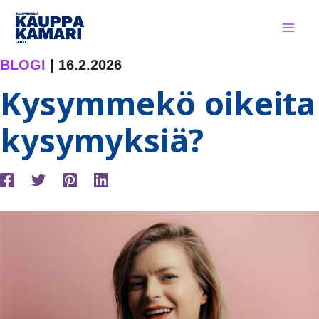
Siirry
sisältöön
BLOGI
|
16.2.2026
Kysymmekö oikeita
kysymyksiä?