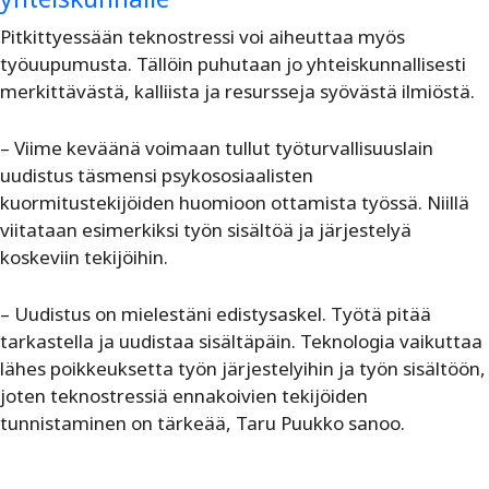
Pitkittyessään teknostressi voi aiheuttaa myös
työuupumusta. Tällöin puhutaan jo yhteiskunnallisesti
merkittävästä, kalliista ja resursseja syövästä ilmiöstä.
– Viime keväänä voimaan tullut työturvallisuuslain
uudistus täsmensi psykososiaalisten
kuormitustekijöiden huomioon ottamista työssä. Niillä
viitataan esimerkiksi työn sisältöä ja järjestelyä
koskeviin tekijöihin.
– Uudistus on mielestäni edistysaskel. Työtä pitää
tarkastella ja uudistaa sisältäpäin. Teknologia vaikuttaa
lähes poikkeuksetta työn järjestelyihin ja työn sisältöön,
joten teknostressiä ennakoivien tekijöiden
tunnistaminen on tärkeää, Taru Puukko sanoo.