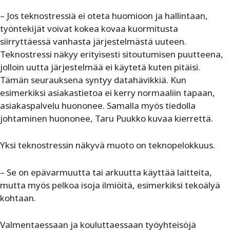
– Jos teknostressiä ei oteta huomioon ja hallintaan,
työntekijät voivat kokea kovaa kuormitusta
siirryttäessä vanhasta järjestelmästä uuteen.
Teknostressi näkyy erityisesti sitoutumisen puutteena,
jolloin uutta järjestelmää ei käytetä kuten pitäisi.
Tämän seurauksena syntyy datahävikkiä. Kun
esimerkiksi asiakastietoa ei kerry normaaliin tapaan,
asiakaspalvelu huononee. Samalla myös tiedolla
johtaminen huononee, Taru Puukko kuvaa kierrettä.
Yksi teknostressin näkyvä muoto on teknopelokkuus.
– Se on epävarmuutta tai arkuutta käyttää laitteita,
mutta myös pelkoa isoja ilmiöitä, esimerkiksi tekoälyä
kohtaan.
Valmentaessaan ja kouluttaessaan työyhteisöjä