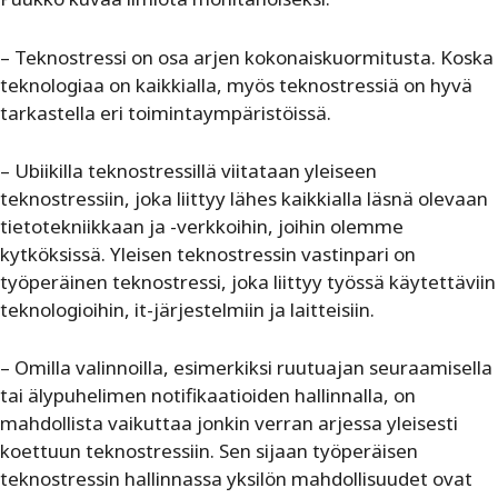
– Teknostressi on osa arjen kokonaiskuormitusta. Koska
teknologiaa on kaikkialla, myös teknostressiä on hyvä
tarkastella eri toimintaympäristöissä.
– Ubiikilla teknostressillä viitataan yleiseen
teknostressiin, joka liittyy lähes kaikkialla läsnä olevaan
tietotekniikkaan ja -verkkoihin, joihin olemme
kytköksissä. Yleisen teknostressin vastinpari on
työperäinen teknostressi, joka liittyy työssä käytettäviin
teknologioihin, it-järjestelmiin ja laitteisiin.
– Omilla valinnoilla, esimerkiksi ruutuajan seuraamisella
tai älypuhelimen notifikaatioiden hallinnalla, on
mahdollista vaikuttaa jonkin verran arjessa yleisesti
koettuun teknostressiin. Sen sijaan työperäisen
teknostressin hallinnassa yksilön mahdollisuudet ovat