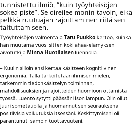
tunnistettu ilmiö, ”kuin työyhteisöjen
sokea piste”. Se oireilee monin tavoin, eikä
pelkkä ruutuajan rajoittaminen riitä sen
taltuttamiseen.
Työyhteisöjen valmentaja
Taru Puukko
kertoo, kuinka
hän muutama vuosi sitten koki ahaa-elämyksen
aivotutkija
Minna Huotilaisen
luennolla.
– Kuulin silloin ensi kertaa käsitteen kognitiivinen
ergonomia. Tällä tarkoitetaan ihmisen mielen,
tarkemmin tiedonkäsittelyn toiminnan,
mahdollisuuksien ja rajoitteiden huomioon ottamista
työssä. Luento sytytti päässäni ison lampun. Olin ollut
juuri sometauolla ja huomannut sen seurauksena
positiivisia vaikutuksia itsessäni. Keskittymiseni oli
parantunut, samoin tuottavuuteni.