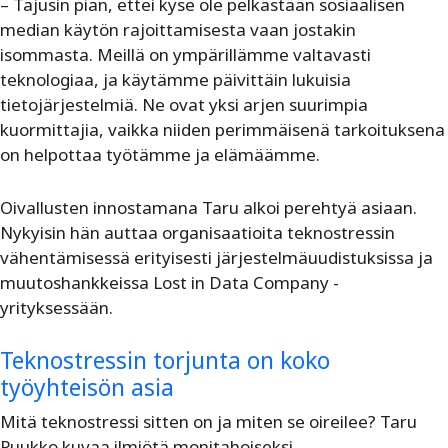
– Tajusin pian, ettei kyse ole pelkästään sosiaalisen
median käytön rajoittamisesta vaan jostakin
isommasta. Meillä on ympärillämme valtavasti
teknologiaa, ja käytämme päivittäin lukuisia
tietojärjestelmiä. Ne ovat yksi arjen suurimpia
kuormittajia, vaikka niiden perimmäisenä tarkoituksena
on helpottaa työtämme ja elämäämme.
Oivallusten innostamana Taru alkoi perehtyä asiaan.
Nykyisin hän auttaa organisaatioita teknostressin
vähentämisessä erityisesti järjestelmäuudistuksissa ja
muutoshankkeissa Lost in Data Company -
yrityksessään.
Teknostressin torjunta on koko
työyhteisön asia
Mitä teknostressi sitten on ja miten se oireilee? Taru
Puukko kuvaa ilmiötä monitahoiseksi.