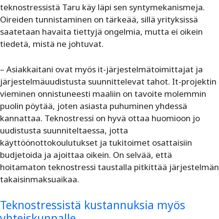
teknostressistä Taru käy läpi sen syntymekanismeja.
Oireiden tunnistaminen on tärkeää, sillä yrityksissä
saatetaan havaita tiettyjä ongelmia, mutta ei oikein
tiedetä, mistä ne johtuvat.
– Asiakkaitani ovat myös it-järjestelmätoimittajat ja
järjestelmäuudistusta suunnittelevat tahot. It-projektin
vieminen onnistuneesti maaliin on tavoite molemmin
puolin pöytää, joten asiasta puhuminen yhdessä
kannattaa. Teknostressi on hyvä ottaa huomioon jo
uudistusta suunniteltaessa, jotta
käyttöönottokoulutukset ja tukitoimet osattaisiin
budjetoida ja ajoittaa oikein. On selvää, että
hoitamaton teknostressi taustalla pitkittää järjestelmän
takaisinmaksuaikaa.
Teknostressistä kustannuksia myös
yhteiskunnalle