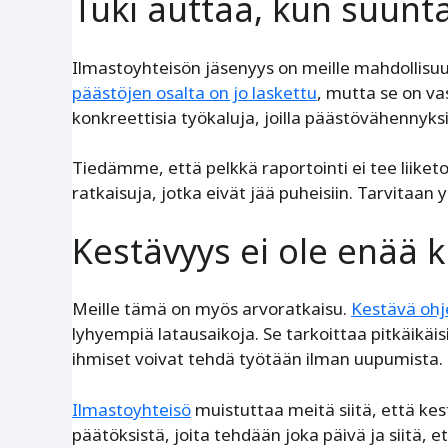
Tuki auttaa, kun suunt
Ilmastoyhteisön jäsenyys on meille mahdollisuu
päästöjen osalta on jo laskettu
, mutta se on va
konkreettisia työkaluja, joilla päästövähennyksiä
Tiedämme, että pelkkä raportointi ei tee liike
ratkaisuja, jotka eivät jää puheisiin. Tarvitaan 
Kestävyys ei ole enää k
Meille tämä on myös arvoratkaisu.
Kestävä ohj
lyhyempiä latausaikoja. Se tarkoittaa pitkäikäisi
ihmiset voivat tehdä työtään ilman uupumista.
Ilmastoyhteisö
muistuttaa meitä siitä, että kes
päätöksistä, joita tehdään joka päivä ja siitä,