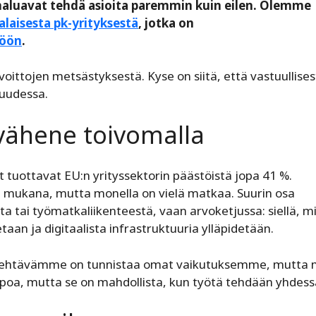
 haluavat tehdä asioita paremmin kuin eilen. Olemme
laisesta pk-yrityksestä
, jotka on
söön
.
oittojen metsästyksestä. Kyse on siitä, että vastuullises
suudessa.
 vähene toivomalla
et tuottavat EU:n yrityssektorin päästöistä jopa 41 %.
 ole mukana, mutta monella on vielä matkaa. Suurin osa
a tai työmatkaliikenteestä, vaan arvoketjussa: siellä, m
taan ja digitaalista infrastruktuuria ylläpidetään.
än tehtävämme on tunnistaa omat vaikutuksemme, mutta
poa, mutta se on mahdollista, kun työtä tehdään yhdess