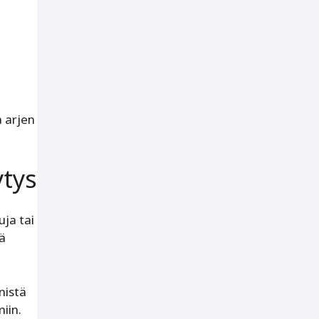
a arjen
ytys
uja tai
tä
nistä
iin.