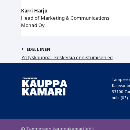
Karri Harju
Head of Marketing & Communications
Monad Oy
EDELLINEN
Yrityskauppa– keskeisiä onnistumisen edellytyksiä
Tamperee
Kalevantie
33100 Ta
puh. (03)
© Tampereen kauppakamarilehti