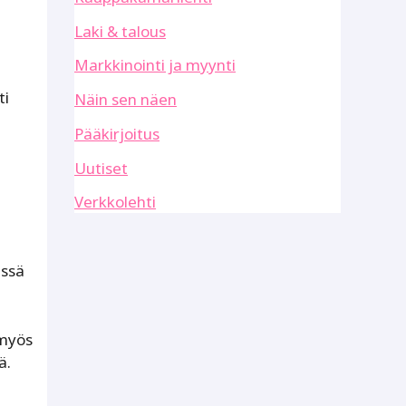
Laki & talous
Markkinointi ja myynti
ti
Näin sen näen
Pääkirjoitus
Uutiset
Verkkolehti
issä
 myös
ä.