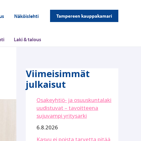
us
Näköislehti
Tampereen kauppakamari
ti
Laki & talous
Viimeisimmät
julkaisut
Osakeyhtiö- ja osuuskuntalaki
uudistuvat – tavoitteena
sujuvampi yritysarki
6.8.2026
Kasvu ei poista tarvetta pitää