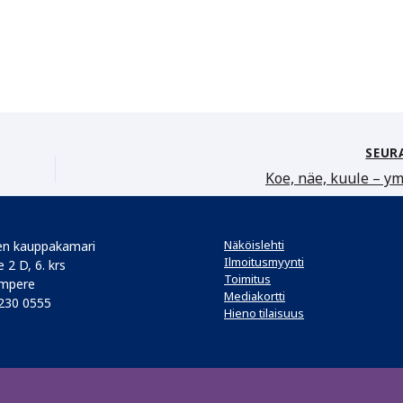
SEUR
Koe, näe, kuule – y
Näköislehti
n kauppakamari
Ilmoitusmyynti
 2 D, 6. krs
Toimitus
mpere
Mediakortti
 230 0555
Hieno tilaisuus