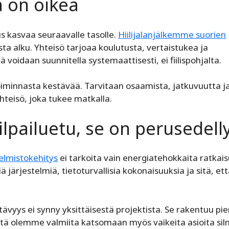
a on oikea
s kasvaa seuraavalle tasolle.
Hiilijalanjälkemme suorien
sta alku. Yhteisö tarjoaa koulutusta, vertaistukea ja
 voidaan suunnitella systemaattisesti, ei fiilispohjalta.
toiminnasta kestävää. Tarvitaan osaamista, jatkuvuutta j
yhteisö, joka tukee matkalla.
ilpailuetu, se on perusedell
elmistokehitys
ei tarkoita vain energiatehokkaita ratkais
ä järjestelmiä, tietoturvallisia kokonaisuuksia ja sitä, et
tävyys ei synny yksittäisestä projektista. Se rakentuu pie
 että olemme valmiita katsomaan myös vaikeita asioita silm