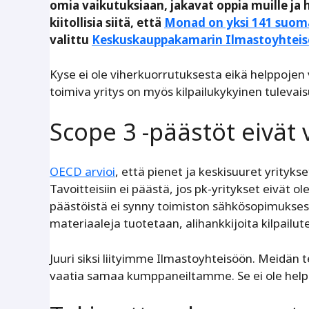
omia vaikutuksiaan, jakavat oppia muille ja
kiitollisia siitä, että
Monad on yksi 141 suoma
valittu
Keskuskauppakamarin Ilmastoyhtei
Kyse ei ole viherkuorrutuksesta eikä helppojen v
toimiva yritys on myös kilpailukykyinen tulevai
Scope 3 -päästöt eivät
OECD arvioi
, että pienet ja keskisuuret yrityks
Tavoitteisiin ei päästä, jos pk-yritykset eivät
päästöistä ei synny toimiston sähkösopimuksest
materiaaleja tuotetaan, alihankkijoita kilpailute
Juuri siksi liityimme Ilmastoyhteisöön. Meid
vaatia samaa kumppaneiltamme. Se ei ole help