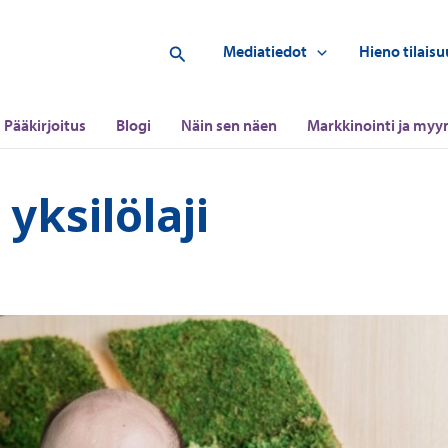
Hae
Mediatiedot
Hieno tilaisu
Pääkirjoitus
Blogi
Näin sen näen
Markkinointi ja myyn
 yksilölaji