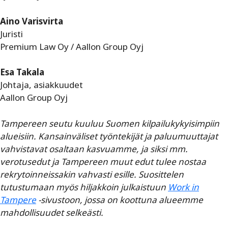
Aino Varisvirta
Juristi
Premium Law Oy / Aallon Group Oyj
Esa Takala
Johtaja, asiakkuudet
Aallon Group Oyj
Tampereen seutu kuuluu Suomen kilpailukykyisimpiin
alueisiin. Kansainväliset työntekijät ja paluumuuttajat
vahvistavat osaltaan kasvuamme, ja siksi mm.
verotusedut ja Tampereen muut edut tulee nostaa
rekrytoinneissakin vahvasti esille. Suosittelen
tutustumaan myös hiljakkoin julkaistuun
Work in
Tampere
-sivustoon, jossa on koottuna alueemme
mahdollisuudet selkeästi.