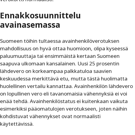
Ennakkosuunnittelu
avainasemassa
Suomeen töihin tultaessa avainhenkilöverotuksen
mahdollisuus on hyvä ottaa huomioon, olipa kyseessä
paluumuuttaja tai ensimmäistä kertaan Suomeen
saapuva ulkomaan kansalainen. Uusi 25 prosentin
lähdevero on korkeampaa palkkatuloa saavien
keskuudessa merkittävä etu, mutta tästä huolimatta
huolellinen vertailu kannattaa. Avainhenkilön lähdevero
on lopullinen vero eli tavanomaisia vähennyksiä ei voi
enää tehdä. Avainhenkilöstatus ei kuitenkaan vaikuta
esimerkiksi pääomatulojen verotukseen, joten näihin
kohdistuvat vähennykset ovat normaalisti
käytettävissä.