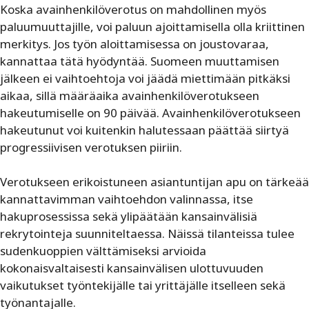
Koska avainhenkilöverotus on mahdollinen myös
paluumuuttajille, voi paluun ajoittamisella olla kriittinen
merkitys. Jos työn aloittamisessa on joustovaraa,
kannattaa tätä hyödyntää. Suomeen muuttamisen
jälkeen ei vaihtoehtoja voi jäädä miettimään pitkäksi
aikaa, sillä määräaika avainhenkilöverotukseen
hakeutumiselle on 90 päivää. Avainhenkilöverotukseen
hakeutunut voi kuitenkin halutessaan päättää siirtyä
progressiivisen verotuksen piiriin.
Verotukseen erikoistuneen asiantuntijan apu on tärkeää
kannattavimman vaihtoehdon valinnassa, itse
hakuprosessissa sekä ylipäätään kansainvälisiä
rekrytointeja suunniteltaessa. Näissä tilanteissa tulee
sudenkuoppien välttämiseksi arvioida
kokonaisvaltaisesti kansainvälisen ulottuvuuden
vaikutukset työntekijälle tai yrittäjälle itselleen sekä
työnantajalle.