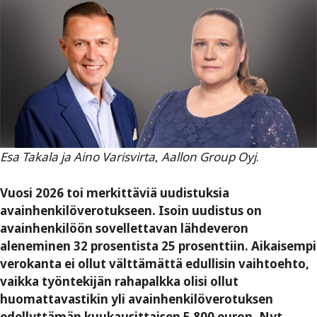
Esa Takala ja Aino Varisvirta
,
Aallon Group Oyj
.
Vuosi 2026 toi merkittäviä uudistuksia
avainhenkilöverotukseen. Isoin uudistus on
avainhenkilöön sovellettavan lähdeveron
aleneminen 32 prosentista 25 prosenttiin. Aikaisempi
verokanta ei ollut välttämättä edullisin vaihtoehto,
vaikka työntekijän rahapalkka olisi ollut
huomattavastikin yli avainhenkilöverotuksen
edellyttämän kuukausittaisen 5 800 euron. Nyt