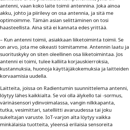
antenni, vaan koko laite toimii antennina. Joka ainoa
akku, johto ja piirilevy on osa antennia, ja sitä me
optimoimme. Tämän asian selittäminen on tosi
haasteellista. Aina sitä ei kannata edes yrittää.
– Kun antenni toimii, asiakkaan liiketoiminta toimii. Se
on arvo, jota me oikeasti toimitamme. Antennin laatu ja
suorituskyky on siten oleellinen osa liiketoimintaa. Jos
antenni ei toimi, tulee kalliita korjauskierroksia,
kustannuksia, huonoja käyttäjäkokemuksia ja laitteiden
korvaamisia uudella.
Laitteita, joissa on Radientumin suunnittelema antenni,
löytyy lähes kaikkialta. Se voi olla älykello tai -sormus,
värinäsensori ydinvoimalassa, vangin nilkkapanta,
tutka, vesimittari, satelliitti avaruudessa tai joku
sukeltajan varuste. IoT-varjon alta löytyy vaikka
minkälaisia tuotteita, yleensä erilaisia sensoreita