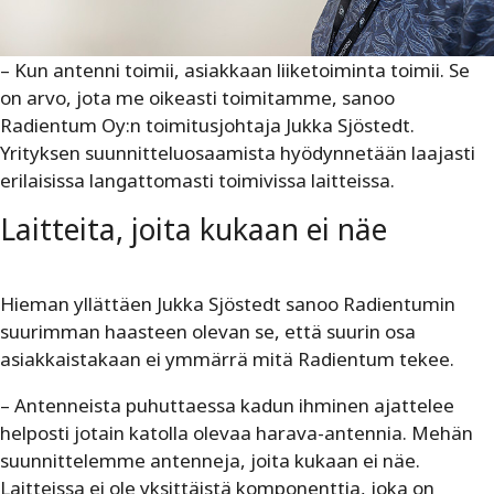
– Kun antenni toimii, asiakkaan liiketoiminta toimii. Se
on arvo, jota me oikeasti toimitamme, sanoo
Radientum Oy:n toimitusjohtaja Jukka Sjöstedt.
Yrityksen suunnitteluosaamista hyödynnetään laajasti
erilaisissa langattomasti toimivissa laitteissa.
Laitteita, joita kukaan ei näe
Hieman yllättäen Jukka Sjöstedt sanoo Radientumin
suurimman haasteen olevan se, että suurin osa
asiakkaistakaan ei ymmärrä mitä Radientum tekee.
– Antenneista puhuttaessa kadun ihminen ajattelee
helposti jotain katolla olevaa harava-antennia. Mehän
suunnittelemme antenneja, joita kukaan ei näe.
Laitteissa ei ole yksittäistä komponenttia, joka on