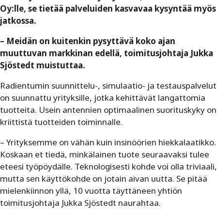
Oy:lle, se tietää palveluiden kasvavaa kysyntää myös
jatkossa.
– Meidän on kuitenkin pysyttävä koko ajan
muuttuvan markkinan edellä, toimitusjohtaja Jukka
Sjöstedt muistuttaa.
Radientumin suunnittelu-, simulaatio- ja testauspalvelut
on suunnattu yrityksille, jotka kehittävät langattomia
tuotteita. Usein antennien optimaalinen suorituskyky on
kriittistä tuotteiden toiminnalle.
– Yrityksemme on vähän kuin insinöörien hiekkalaatikko.
Koskaan et tiedä, minkälainen tuote seuraavaksi tulee
eteesi työpöydälle. Teknologisesti kohde voi olla triviaali,
mutta sen käyttökohde on jotain aivan uutta. Se pitää
mielenkiinnon yllä, 10 vuotta täyttäneen yhtiön
toimitusjohtaja Jukka Sjöstedt naurahtaa.