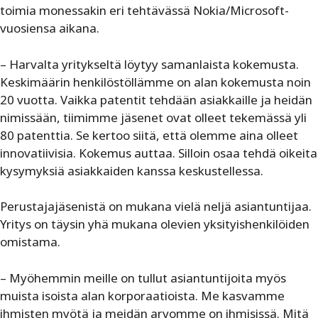
toimia monessakin eri tehtävässä Nokia/Microsoft-
vuosiensa aikana.
– Harvalta yritykseltä löytyy samanlaista kokemusta.
Keskimäärin henkilöstöllämme on alan kokemusta noin
20 vuotta. Vaikka patentit tehdään asiakkaille ja heidän
nimissään, tiimimme jäsenet ovat olleet tekemässä yli
80 patenttia. Se kertoo siitä, että olemme aina olleet
innovatiivisia. Kokemus auttaa. Silloin osaa tehdä oikeita
kysymyksiä asiakkaiden kanssa keskustellessa.
Perustajajäsenistä on mukana vielä neljä asiantuntijaa.
Yritys on täysin yhä mukana olevien yksityishenkilöiden
omistama.
– Myöhemmin meille on tullut asiantuntijoita myös
muista isoista alan korporaatioista. Me kasvamme
ihmisten myötä ja meidän arvomme on ihmisissä. Mitä