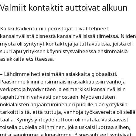
Valmiit kontaktit auttoivat alkuun
Kaikki Radientumin perustajat olivat tehneet
kansainvälistä bisnestä kansainvälisissä tiimeissä. Niiden
myötä oli syntynyt kontakteja ja tuttavuuksia, joista oli
suuri apu yrityksen käynnistysvaiheessa ensimmäisiä
asiakkaita etsittäessä.
– Lähdimme heti etsimään asiakkaita globaalisti.
Pääsimme kiinni ensimmäisiin asiakkuuksiin vanhoja
verkostoja hyödyntäen ja esimerkiksi kansainvälisiin
tapahtumiin vahvasti panostaen. Myös entisten
nokialaisten hajaantuminen eri puolille alan yrityksiin
tarkoitti sitä, että tuttuja, vanhoja työkavereita oli siellä
täällä. Kynnys yhteydenottoon oli matala. Vastaavasti
toisella puolella oli ihminen, joka uskalsi luottaa siihen,
mitä sanoimme ja lupasimme. Bisnessuhteet syntyivät