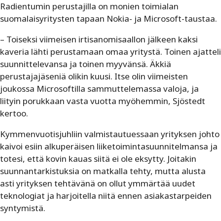
Radientumin perustajilla on monien toimialan
suomalaisyritysten tapaan Nokia- ja Microsoft-taustaa.
– Toiseksi viimeisen irtisanomisaallon jälkeen kaksi
kaveria lähti perustamaan omaa yritystä. Toinen ajatteli
suunnittelevansa ja toinen myyvänsä. Äkkiä
perustajajäseniä olikin kuusi. Itse olin viimeisten
joukossa Microsoftilla sammuttelemassa valoja, ja
liityin porukkaan vasta vuotta myöhemmin, Sjöstedt
kertoo.
Kymmenvuotisjuhliin valmistautuessaan yrityksen johto
kaivoi esiin alkuperäisen liiketoimintasuunnitelmansa ja
totesi, että kovin kauas siitä ei ole eksytty. Joitakin
suunnantarkistuksia on matkalla tehty, mutta alusta
asti yrityksen tehtävänä on ollut ymmärtää uudet
teknologiat ja harjoitella niitä ennen asiakastarpeiden
syntymistä.