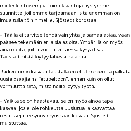
mielenkiintoisempia toimeksiantoja pystymme
suunnittelijoillemme tarjoamaan, sitä enemmän on
imua tulla töihin meille, Sjöstedt korostaa.
– Täällä ei tarvitse tehdä vain yhtä ja samaa asiaa, vaan
pääsee tekemään erilaisia asioita. Ympärillä on myös
aina muita, joilta voit tarvittaessa kysyä lisää.
Taustatiimistä löytyy lähes aina apua.
Radientumin kasvun taustalla on ollut rohkeutta palkata
uusia osaajia ns. ”etupeltoon”, ennen kuin on ollut
varmuutta siitä, mistä heille löytyy työtä.
– Vaikka se on haastavaa, se on myös ainoa tapa
kasvaa. Jos ei ole rohkeutta uusiutua ja kasvattaa
resursseja, ei synny myöskään kasvua, Sjöstedt
muistuttaa.