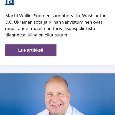
Martti Wallin, Suomen suurlähetystö, Washington
D.C. Ukrainan sota ja Kiinan vahvistuminen ovat
muuttaneet maailman turvallisuuspoliittista
tilannetta. Kiina on ollut suurin
Suomen
Lue artikkeli
osaaminen
kiinnostaa
Yhdysvaltojen
puolustusmarkkinoilla