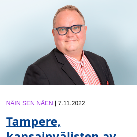
työtä
ja
hyvinvointia
NÄIN SEN NÄEN
|
7.11.2022
Tampere,
kansainvälisten av-