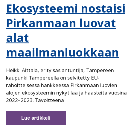
Ekosysteemi nostaisi
Pirkanmaan luovat
alat
maailmanluokkaan
Heikki Aittala, erityisasiantuntija, Tampereen
kaupunki Tampereella on selvitetty EU-
rahoitteisessa hankkeessa Pirkanmaan luovien
alojen ekosysteemin nykytilaa ja haasteita vuosina
2022–2023. Tavoitteena
Ekosysteemi
Lue artikkeli
nostaisi
Pirkanmaan