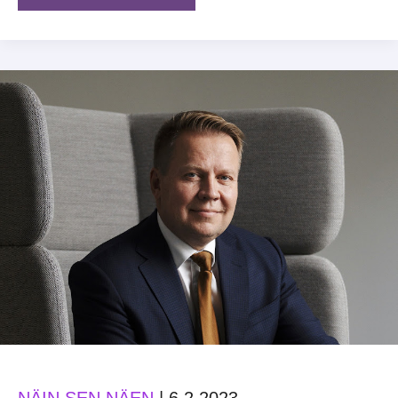
kansainvälisiä
opiskelijoita
harjoitteluun
NÄIN SEN NÄEN
|
6.2.2023