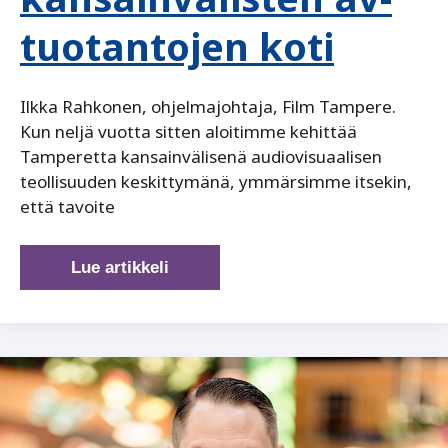
tuotantojen koti
Ilkka Rahkonen, ohjelmajohtaja, Film Tampere.
Kun neljä vuotta sitten aloitimme kehittää
Tamperetta kansainvälisenä audiovisuaalisen
teollisuuden keskittymänä, ymmärsimme itsekin,
että tavoite
Tampere,
Lue artikkeli
kansainvälisten
av-
tuotantojen
koti