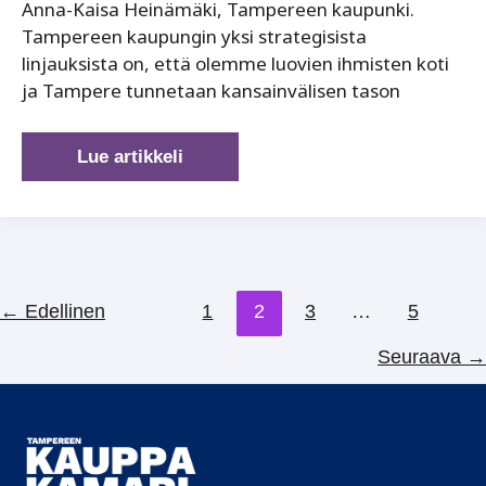
Anna-Kaisa Heinämäki, Tampereen kaupunki.
Tampereen kaupungin yksi strategisista
linjauksista on, että olemme luovien ihmisten koti
ja Tampere tunnetaan kansainvälisen tason
Elämystalouden
Lue artikkeli
kehitysohjelma
tähtää
luovien
alojen
kasvuun
←
Edellinen
1
2
3
…
5
Seuraava
→