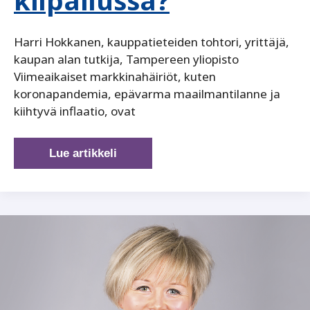
kilpailussa?
Harri Hokkanen, kauppatieteiden tohtori, yrittäjä,
kaupan alan tutkija, Tampereen yliopisto
Viimeaikaiset markkinahäiriöt, kuten
koronapandemia, epävarma maailmantilanne ja
kiihtyvä inflaatio, ovat
Kaupan
Lue artikkeli
ala
murroksessa:
kuka
selviää
uudistuvassa
kilpailussa?