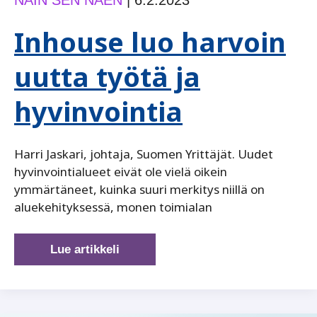
Inhouse luo harvoin
uutta työtä ja
hyvinvointia
Harri Jaskari, johtaja, Suomen Yrittäjät. Uudet
hyvinvointialueet eivät ole vielä oikein
ymmärtäneet, kuinka suuri merkitys niillä on
aluekehityksessä, monen toimialan
Inhouse
Lue artikkeli
luo
harvoin
uutta