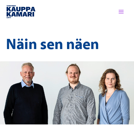
Siirry
sisältöön
Näin sen näen