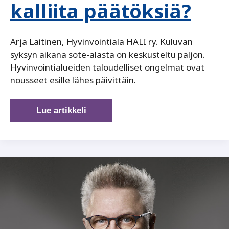
kalliita päätöksiä?
Arja Laitinen, Hyvinvointiala HALI ry. Kuluvan
syksyn aikana sote-alasta on keskusteltu paljon.
Hyvinvointialueiden taloudelliset ongelmat ovat
nousseet esille lähes päivittäin.
Kallista
Lue artikkeli
hoivaa
vai
kalliita
päätöksiä?