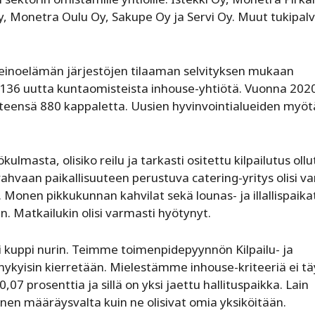
y, Monetra Oulu Oy, Sakupe Oy ja Servi Oy. Muut tukipalv
nkeinoelämän järjestöjen tilaaman selvityksen mukaan
36 uutta kuntaomisteista inhouse-yhtiötä. Vuonna 202
 yhteensä 880 kappaletta. Uusien hyvinvointi­alueiden myöt
masta, olisiko reilu ja tarkasti ositettu kilpailutus ollu
vahvaan paikallisuuteen perustuva catering-yritys olisi v
. Monen pikkukunnan kahvilat sekä lounas- ja illallispaika
. Matkailukin ­olisi varmasti hyötynyt.
 kuppi nurin. Teimme toimenpidepyynnön Kilpailu- ja
a nykyisin kierretään. Mielestämme inhouse-kriteeriä ei tä
,07 prosenttia ja sillä on yksi jaettu hallituspaikka. Lain
nen määräysvalta kuin ne olisivat omia yksiköitään.