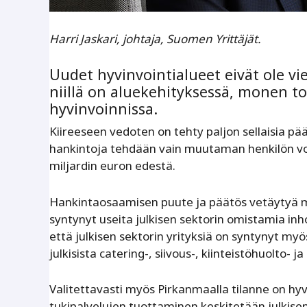
Harri Jaskari, johtaja, Suomen Yrittäjät.
Uudet hyvinvointialueet eivät ole v
niillä on aluekehityksessä, monen t
hyvinvoinnissa.
Kiireeseen vedoten on tehty paljon sellaisia päät
hankintoja tehdään vain muutaman henkilön voi
miljardin euron ­edestä.
Hankintaosaamisen puute ja päätös vetäytyä mar
syntynyt useita julkisen sektorin omistamia i­nh
että julkisen sektorin yrityksiä on syntynyt myös 
julkisista catering-, siivous-, kiinteistöhuolto- ja 
Valitettavasti myös Pirkanmaalla tilanne on hy
tukipalvelujen tuottaminen keskitetään ­julkise