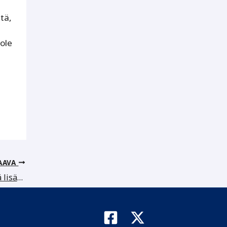
itä,
 ole
AAVA
Monimuotoinen asiantuntijaviestintä ​​​​​​​lisää luottoa tulevaan