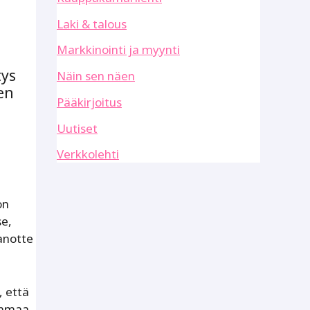
Laki & talous
Markkinointi ja myynti
tys
Näin sen näen
en
Pääkirjoitus
Uutiset
Verkkolehti
on
se,
sanotte
, että
kanmaa