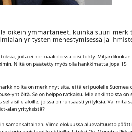
ielä oikein ymmärtäneet, kuinka suuri merki
oimialan yritysten menestymisessä ja ihmist
öksiä, joita ei normaalioloissa olisi tehty. Miljardiluokan
min. Niitä on päätetty myös olla hankkimatta jopa 15
kkinoilta on merkinnyt ­sitä, että eri puolelle Suomea 
ouse-yhtiöitä. Se on helppo ratkaisu. Mielenkiintoista on 
sellaisille aloille, joissa on runsaasti yrityksiä. Vai mitä 
ict-alan ­yrityksistä?
vin samankaltainen. Viime elokuussa aluevaltuusto päätti
n sektorin omistamille yhtiöille: Istekki Oy, Monetra Pir