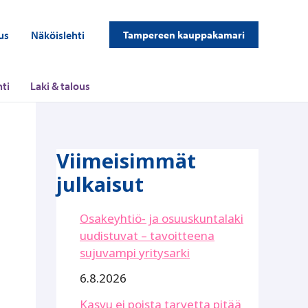
us
Näköislehti
Tampereen kauppakamari
ti
Laki & talous
Viimeisimmät
julkaisut
Osakeyhtiö- ja osuuskuntalaki
uudistuvat – tavoitteena
sujuvampi yritysarki
6.8.2026
Kasvu ei poista tarvetta pitää