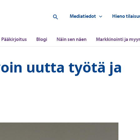
Hae
Mediatiedot
Hieno tilaisu
Pääkirjoitus
Blogi
Näin sen näen
Markkinointi ja myyn
oin uutta työtä ja