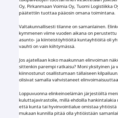
Oy, ­Pirkanmaan Voimia Oy, Tuomi Logistiikka O
päätettiin tuottaa pääosin omana toimintana.
Valtakunnallisesti tilanne on samanlainen. Eli
kymmenen viime vuoden aikana on perustettu 1
asunto- ja kiinteistöyhtiöitä kuntayhtiöitä oli
vauhti on vain kiihtymässä.
Jos ajatellaan koko maakunnan elinvoiman näkökul
sittenkin parempi ratkaisu? Moni yksityinen ja 
kiinnostunut osallistumaan tällaiseen kilpailuun
olisivat samalla vahvistaneet elinvoimaisuuttaan
Loppuvuonna elinkeinoelämän järjestöiltä meni
kuluttajavirastolle, millä ehdoilla hankintalaki
että kunta tai hyvinvointialue omistaa yhtiöstä 0
mukaan kunnilla pitää olla yhtiöistään samanlai