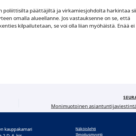
poliittisilta päättäjiltä ja virkamiesjohdolta harkintaa si
yteen omalla alueellanne. Jos vastauksenne on se, että
kenties kilpailutetaan, se voi olla liian myöhäistä. ­Enää ei
SEUR
Näköislehti
n kauppakamari
Ilmoitusmyynti
 2 D, 6. krs