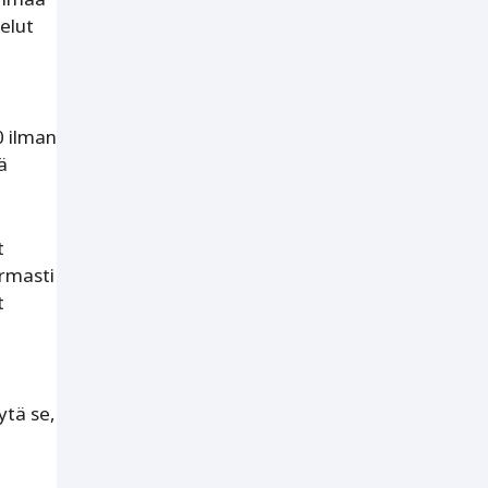
elut
0 ilman
ä
t
armasti
t
ytä se,