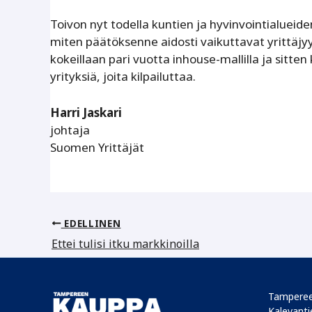
Toivon nyt todella kuntien ja hyvinvointialueiden 
miten päätöksenne aidosti vaikuttavat yrittäjy
kokeillaan pari vuotta ­inhouse-mallilla ja sitten 
yrityksiä, joita kilpailuttaa.
Harri Jaskari
johtaja
Suomen Yrittäjät
EDELLINEN
Ettei tulisi itku markkinoilla
Tamperee
Kalevantie