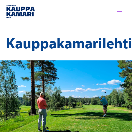
Siirry
sisältöön
Kauppakamarilehti