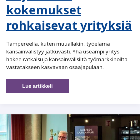
kokemukset
rohkaisevat yrityksiä
Tampereella, kuten muuallakin, työelämä
kansainvälistyy jatkuvasti. Yhä useampi yritys
hakee ratkaisuja kansainvälisiltä työmarkkinoilta
vastatakseen kasvavaan osaajapulaan.
Käytännön
Lue artikkeli
kokemukset
rohkaisevat
yrityksiä