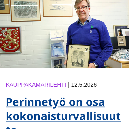
yrityksiä
katsomaan
pintaa
syvemmälle
KAUPPAKAMARILEHTI
|
12.5.2026
Perinnetyö on osa
kokonaisturvallisuut