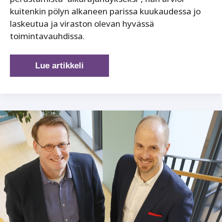
kuitenkin pölyn alkaneen parissa kuukaudessa jo
laskeutua ja viraston olevan hyvässä
toimintavauhdissa.
Lupa-
Lue artikkeli
ja
valvontamenettelyt
valtakunnan
mittakaavaan