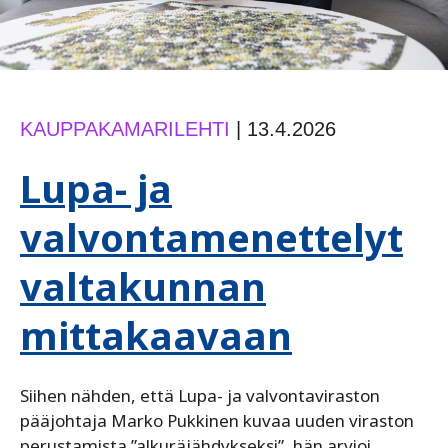
KAUPPAKAMARILEHTI
|
13.4.2026
Lupa- ja
valvontamenettelyt
valtakunnan
mittakaavaan
Siihen nähden, että Lupa- ja valvontaviraston
pääjohtaja Marko Pukkinen kuvaa uuden viraston
perustamista ”alkuräjähdykseksi”, hän arvioi