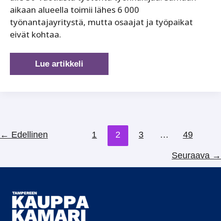
aikaan alueella toimii lähes 6 000
työnantajayritystä, mutta osaajat ja työpaikat
eivät kohtaa.
Yritysten
Lue artikkeli
rekrytointipäätökset
muovaavat
tulevaisuuden
työmarkkinoita
←
Edellinen
1
2
3
…
49
Seuraava
→