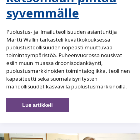
syvemmälle
Puolustus- ja ilmailuteollisuuden asiantuntija
Martti Wallin tarkasteli kevätkokouksessa
puolustusteollisuuden nopeasti muuttuvaa
toimintaympäristöä. Puheenvuorossa nousivat
esiin muun muassa droonisodankäynti,
puolustusmarkkinoiden toimintalogiikka, teollinen
kapasiteetti sekä suomalaisyritysten
mahdollisuudet kasvavilla puolustusmarkkinoilla.
Puolustusteollisuus
Lue artikkeli
murroksessa
–
Wallin
haastoi