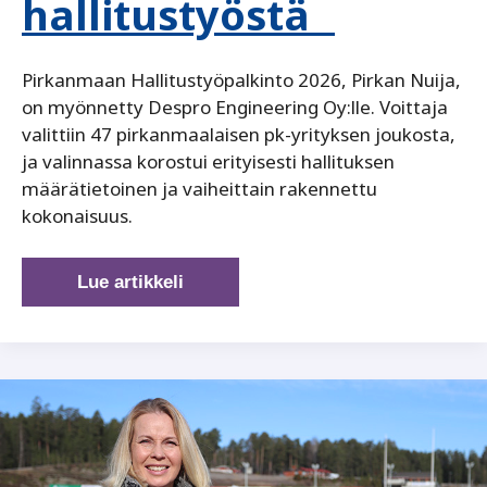
hallitustyöstä
Pirkanmaan Hallitustyöpalkinto 2026, Pirkan Nuija,
on myönnetty Despro Engineering Oy:lle. Voittaja
valittiin 47 pirkanmaalaisen pk-yrityksen joukosta,
ja valinnassa korostui erityisesti hallituksen
määrätietoinen ja vaiheittain rakennettu
kokonaisuus.
Despro
Lue artikkeli
Engineering
Oy
palkittiin
systemaattisesta
hallitustyöstä