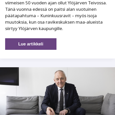
viimeisen 50 vuoden ajan ollut Ylöjärven Teivossa.
Tänä vuonna edessä on paitsi alan vuotuinen
päätapahtuma – Kuninkuusravit – myös isoja
muutoksia, kun osa ravikeskuksen maa-alueista
siirtyy Ylöjärven kaupungille.
Kuninkuusravit
Lue artikkeli
tämän
kesän
kohokohta
Teivossa