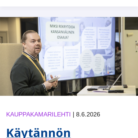
iloa
Sastamalan
kesäparatiisissa
KAUPPAKAMARILEHTI
|
8.6.2026
Käytännön