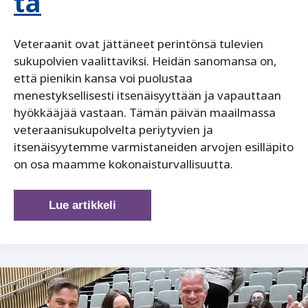
ta
Veteraanit ovat jättäneet perintönsä tulevien
sukupolvien vaalittaviksi. Heidän sanomansa on,
että pienikin kansa voi puolustaa
menestyksellisesti itsenäisyyttään ja vapauttaan
hyökkääjää vastaan. Tämän päivän maailmassa
veteraanisukupolvelta periytyvien ja
itsenäisyytemme varmistaneiden arvojen esilläpito
on osa maamme kokonaisturvallisuutta.
Perinnetyö
Lue artikkeli
on
osa
kokonaisturvallisuutta