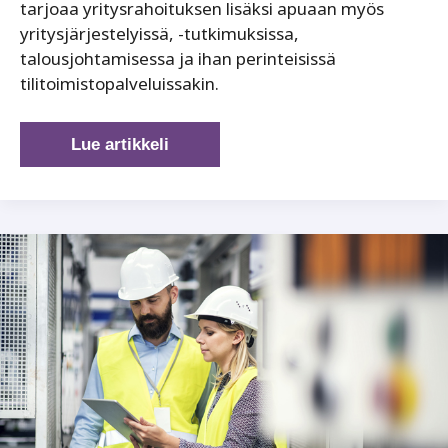
tarjoaa yritysrahoituksen lisäksi apuaan myös
yritysjärjestelyissä, -tutkimuksissa,
talousjohtamisessa ja ihan perinteisissä
tilitoimistopalveluissakin.
GOS
Lue artikkeli
Group
ratkoo
pk-
yritysten
rahoitus-
ja
taloushaasteita