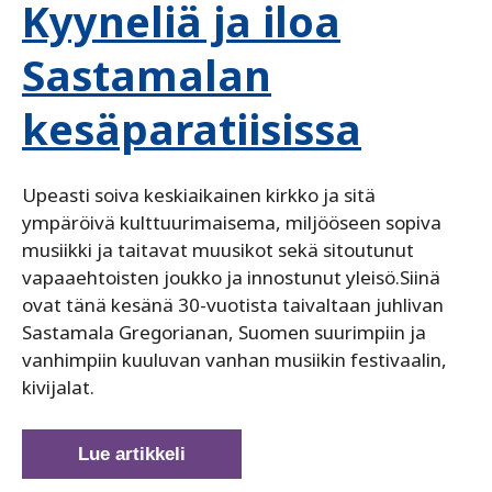
Kyyneliä ja iloa
Sastamalan
kesäparatiisissa
Upeasti soiva keskiaikainen kirkko ja sitä
ympäröivä kulttuurimaisema, miljööseen sopiva
musiikki ja taitavat muusikot sekä sitoutunut
vapaaehtoisten joukko ja innostunut yleisö.Siinä
ovat tänä kesänä 30-vuotista taivaltaan juhlivan
Sastamala Gregorianan, Suomen suurimpiin ja
vanhimpiin kuuluvan vanhan musiikin festivaalin,
kivijalat.
Kyyneliä
Lue artikkeli
ja