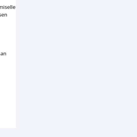
miselle
sen
aan