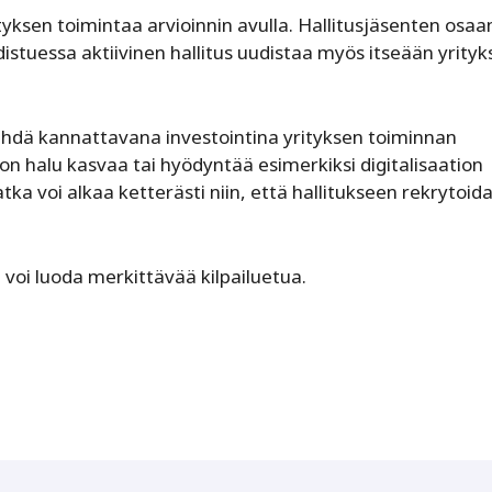
ityksen toimintaa arvioinnin avulla. Hallitusjäsenten osaa
stuessa aktiivinen hallitus uudistaa myös itseään yrityk
 nähdä kannattavana investointina yrityksen toiminnan
 on halu kasvaa tai hyödyntää esimerkiksi digitalisaation
a voi alkaa ketterästi niin, että hallitukseen rekrytoid
n voi luoda merkittävää kilpailuetua.