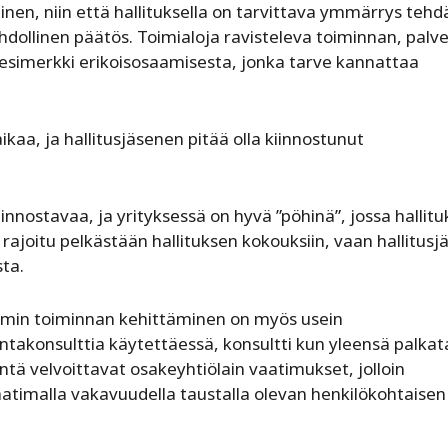
en, niin että hallituksella on tarvittava ymmärrys tehd
dollinen päätös. Toimialoja ravisteleva toiminnan, palv
 esimerkki erikoisosaamisesta, jonka tarve kannattaa
kaa, ja hallitusjäsenen pitää olla kiinnostunut
innostavaa, ja yrityksessä on hyvä ”pöhinä”, jossa hallit
rajoitu pelkästään hallituksen kokouksiin, vaan hallitusj
sta.
oimin toiminnan kehittäminen on myös usein
intakonsulttia käytettäessä, konsultti kun yleensä palka
entä velvoittavat osakeyhtiölain vaatimukset, jolloin
atimalla vakavuudella taustalla olevan henkilökohtaisen