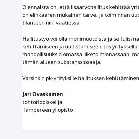
Olennaista on, että lisäarvohallitus kehittää yr
on elinkaaren mukainen tarve, ja toiminnan uudi
tilanteen niin vaatiessa.
Hallitustyö voi olla monimuotoista ja se tulisi
kehittämiseen ja uudistamiseen. Jos yrityksellä
mahdollisuuksia omassa liiketoiminnassaan, matk
tämän alueen substanssiosaaja.
Varsinkin pk-yrityksille hallituksen kehittämine
Jari Ovaskainen
tohtoriopiskelija
Tampereen yliopisto