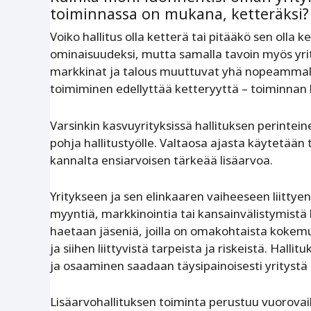
toiminnassa on mukana, ketteräksi?
Voiko hallitus olla ketterä tai pitääkö sen olla
ominaisuudeksi, mutta samalla tavoin myös yrity
markkinat ja talous muuttuvat yhä nopeammall
toimiminen edellyttää ketteryyttä – toiminnan ka
Varsinkin kasvuyrityksissä hallituksen perintein
pohja hallitustyölle. Valtaosa ajasta käytetää
kannalta ensiarvoisen tärkeää lisäarvoa.
Yritykseen ja sen elinkaaren vaiheeseen liittye
myyntiä, markkinointia tai kansainvälistymistä
haetaan jäseniä, joilla on omakohtaista kokem
ja siihen liittyvistä tarpeista ja riskeistä. Hal
ja osaaminen saadaan täysipainoisesti yrityst
Lisäarvohallituksen toiminta perustuu vuorovai