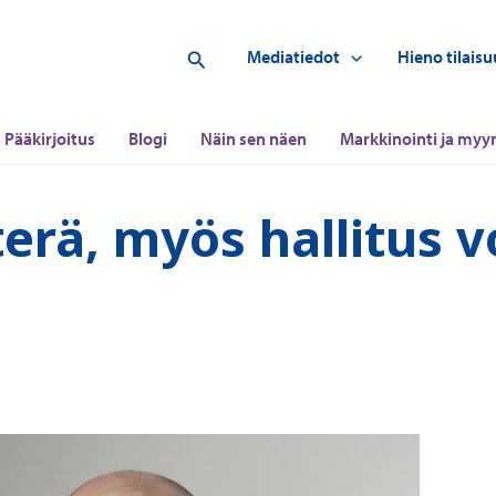
Hae
Mediatiedot
Hieno tilaisu
Pääkirjoitus
Blogi
Näin sen näen
Markkinointi ja myyn
terä, myös hallitus v