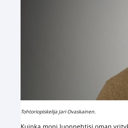
Tohtoriopiskelija Jari Ovaskainen.
Kuinka moni luonnehtisi oman yrityks