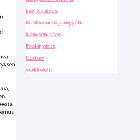
Laki & talous
an
Markkinointi ja myynti
ti
Näin sen näen
Pääkirjoitus
ahva
Uutiset
ityksen
Verkkolehti
vua,
en
eesta
okemus