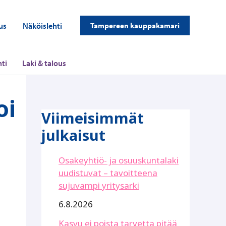
us
Näköislehti
Tampereen kauppakamari
ti
Laki & talous
oi
Viimeisimmät
julkaisut
Osakeyhtiö- ja osuuskuntalaki
uudistuvat – tavoitteena
sujuvampi yritysarki
6.8.2026
Kasvu ei poista tarvetta pitää