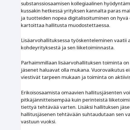
substanssiosaamisen kollegiaalinen hyödyntämin
kussakin hetkessä yrityksen kannalta paras mah
ja tuotteiden nopea digitalisoituminen on hyvä
kartoittaa hallitusta muodostettaessa.
Lisäarvohallituksessa työskenteleminen vaatii ai
kohdeyrityksestä ja sen liiketoiminnasta.
Parhaimmillaan lisäarvohallituksen toiminta on 
jäsenet haluavat olla mukana. Vuorovaikutus ei 
viestivät tarpeen mukaan ja toiminta on aktiivi
Erikoisosaamista omaavien hallitusjäsenten v
pitkäjännitteisempää kuin perinteistä liiketoim
tiettyä tehtävää varten. Lisäksi hallituksen jäs
hallitusjäsenen tehtävään suhtaudutaan sen va
vastuun vuoksi.