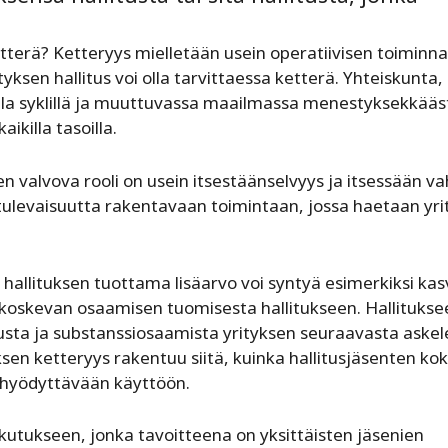
 ketterä? Ketteryys mielletään usein operatiivisen toiminn
ksen hallitus voi olla tarvittaessa ketterä. Yhteiskunta,
a syklillä ja muuttuvassa maailmassa menestyksekkääs
ikilla tasoilla.
en valvova rooli on usein itsestäänselvyys ja itsessään v
n tulevaisuutta rakentavaan toimintaan, jossa haetaan yr
n hallituksen tuottama lisäarvo voi syntyä esimerkiksi kas
 koskevan osaamisen tuomisesta hallitukseen. Hallitukse
usta ja substanssiosaamista yrityksen seuraavasta askel
lituksen ketteryys rakentuu siitä, kuinka hallitusjäsenten k
ä hyödyttävään käyttöön.
kutukseen, jonka tavoitteena on yksittäisten jäsenien