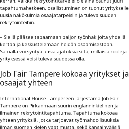
kerran. Vaikka rekrytointitarve ei ole aina osunut juuri
tapahtumahetkeen, osallistuminen on tuonut yritykselle
uusia näkökulmia osaajatarpeisiin ja tulevaisuuden
rekrytointeihin.
– Siellä pääsee tapaamaan paljon työnhakijoita yhdellä
kertaa ja keskustelemaan heidän osaamisestaan.
Samalla voi syntyä uusia ajatuksia siitä, millaisia rooleja
yrityksessä voisi tulevaisuudessa olla.
Job Fair Tampere kokoaa yritykset ja
osaajat yhteen
International House Tampereen järjestämä Job Fair
Tampere on Pirkanmaan suurin englanninkielinen ja
ilmainen rekrytointitapahtuma. Tapahtuma kokoaa
yhteen yrityksiä, jotka tarjoavat työmahdollisuuksia
ilman suomen kielen vaatimusta, sekä kansainvälisiä