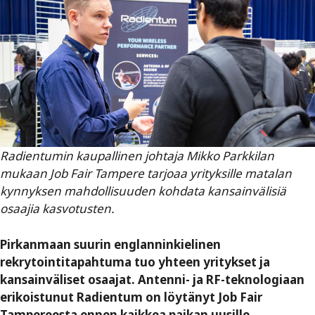
Radientumin kaupallinen johtaja Mikko Parkkilan
mukaan Job Fair Tampere tarjoaa yrityksille matalan
kynnyksen mahdollisuuden kohdata kansainvälisiä
osaajia kasvotusten.
Pirkanmaan suurin englanninkielinen
rekrytointitapahtuma tuo yhteen yritykset ja
kansainväliset osaajat. Antenni- ja RF-teknologiaan
erikoistunut ­Radientum on löytänyt Job Fair
Tampereesta ennen kaikkea paikan uusille