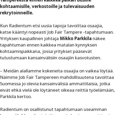
kohtaamisille, verkostoille ja tulevaisuuden
rekrytoinneille.
Kun Radientum etsi uusia tapoja tavoittaa osaajia,
katse kääntyi nopeasti Job Fair Tampere -tapahtumaan.
Yrityksen kaupallinen johtaja
Mikko Parkkila
näkee
tapahtuman ennen kaikkea matalan kynnyksen
kohtaamispaikkana, jossa yritykset pääsevät
tutustumaan kansainvälisiin osaajiin kasvotusten.
– Meidän alallamme kokeneita osaajia on vaikea löytää.
Näimme Job Fair Tampereen mahdollisuutena tavoittaa
Suomessa jo olevia kansainvälisiä ammattilaisia, jotka
eivät ehkä vielä ole löytäneet oikeaa reittiä työelämään,
Parkkila kertoo.
Radientum on osallistunut tapahtumaan useamman