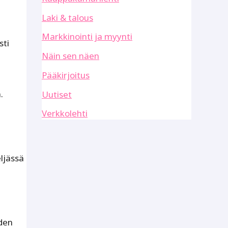
Laki & talous
Markkinointi ja myynti
sti
Näin sen näen
Pääkirjoitus
.
Uutiset
Verkkolehti
ljässä
oden