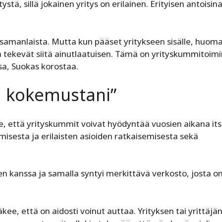
stä, sillä jokainen yritys on erilainen. Erityisen antoisin
 samanlaista. Mutta kun pääset yritykseen sisälle, huoma
tka tekevät siitä ainutlaatuisen. Tämä on yrityskummitoim
sa, Suokas korostaa.
ä kokemustani”
e, että yrityskummit voivat hyödyntää vuosien aikana its
sesta ja erilaisten asioiden ratkaisemisesta sekä
en kanssa ja samalla syntyi merkittävä verkosto, josta on
kee, että on aidosti voinut auttaa. Yrityksen tai yrittäjä