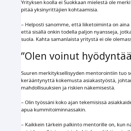
Yrityksen koolla ei Suokkaan mielestä ole merkity
pitää yksinyrittäjien kohtaamisia.
– Helposti sanomme, että liiketoiminta on aina
että sisällä onkin todella paljon nyansseja, jo
suola. Kahta samanlaista yritystä ei ole olemas
”Olen voinut hyödyntä
Suuren merkityksellisyyden mentorointiin tuo s
kerääntynyttä kokemusta asiakastyöstä, johtami
mahdollisuuksien ja riskien näkemisestä.
– Olin työssäni koko ajan tekemisissä asiakkaid
apua kummitoiminnassakin.
– Kaikkein tärkein palkinto mentorille on, kun nä