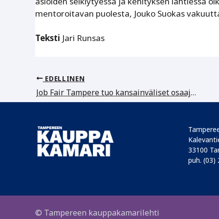
asioiden selkiytyessä ja kehityksen lähtiessä o
mentoroitavan puolesta, Jouko Suokas vakuutt
Teksti
Jari Runsas
EDELLINEN
Job Fair Tampere tuo kansainväliset osaajat yritysten ulottuville
Tamperee
Kalevantie
33100 Ta
puh. (03)
© Tampereen kauppakamarilehti