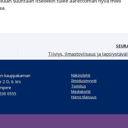
ikeaan suuntaan itsellekin tulee äärettömän hyvä mieli
aa.
SEUR
Näköislehti
n kauppakamari
Ilmoitusmyynti
 2 D, 6. krs
Toimitus
mpere
Mediakortti
 230 0555
Hieno tilaisuus