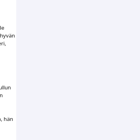
le
n hyvän
ri,
llun
en
a, hän