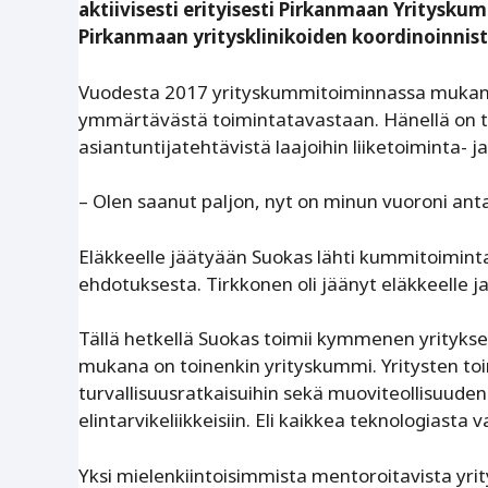
aktiivisesti erityisesti Pirkanmaan Yritys
Pirkanmaan yritysklinikoiden koordinoinnis
Vuodesta 2017 yrityskummitoiminnassa mukana o
ymmärtävästä toimintatavastaan. Hänellä on ta
asiantuntijatehtävistä laajoihin liiketoiminta- j
– Olen saanut paljon, nyt on minun vuoroni an
Eläkkeelle jäätyään Suokas lähti kummitoimin
ehdotuksesta. Tirkkonen oli jäänyt eläkkeelle j
Tällä hetkellä Suokas toimii kymmenen yritykse
mukana on toinenkin yrityskummi. Yritysten toim
turvallisuusratkaisuihin sekä muoviteollisuude
elintarvikeliikkeisiin. Eli kaikkea teknologiasta
Yksi mielenkiintoisimmista mentoroitavista yri