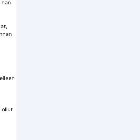
a hän
at,
innan
elleen
 ollut
n