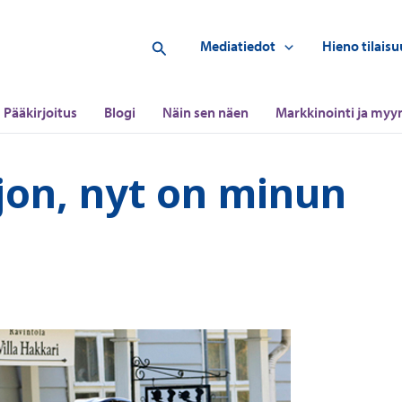
Hae
Mediatiedot
Hieno tilaisu
Pääkirjoitus
Blogi
Näin sen näen
Markkinointi ja myyn
jon, nyt on minun