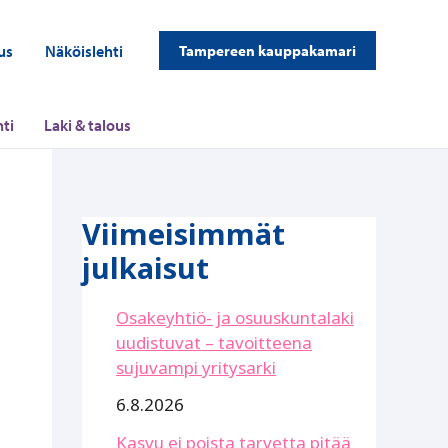
us
Näköislehti
Tampereen kauppakamari
ti
Laki & talous
Viimeisimmät
julkaisut
Osakeyhtiö- ja osuuskuntalaki
uudistuvat – tavoitteena
sujuvampi yritysarki
6.8.2026
Kasvu ei poista tarvetta pitää