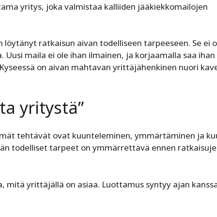
stama yritys, joka valmistaa kalliiden jääkiekkomailojen
 on löytänyt ratkaisun aivan todelliseen tarpeeseen. Se ei o
 Uusi maila ei ole ihan ilmainen, ja korjaamalla saa iha
 Kyseessä on aivan mahtavan yrittäjähenkinen nuori kave
ta yritystä”
mät tehtävät ovat kuunteleminen, ymmärtäminen ja kuu
jän todelliset tarpeet on ymmärrettävä ennen ratkaisuj
, mitä yrittäjällä on asiaa. Luottamus syntyy ajan kanss