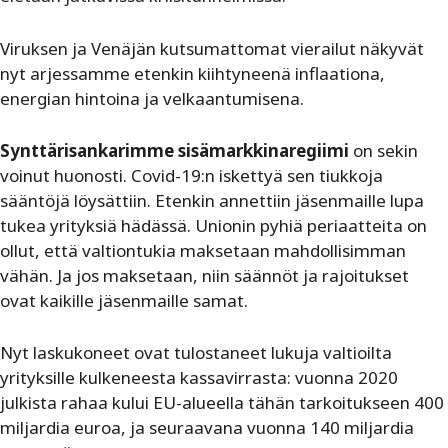
Viruksen ja Venäjän kutsumattomat vierailut näkyvät
nyt ­arjessamme etenkin kiihtyneenä inflaationa,
energian hintoina ­ja velkaantumisena.
Synttärisankarimme sisämarkkinaregiimi
on sekin
voinut huonosti. Covid-19:n iskettyä sen tiukkoja
sääntöjä löysättiin. Etenkin annettiin jäsenmaille lupa
tukea yrityksiä hädässä. Unionin pyhiä periaatteita on
ollut, että valtiontukia maksetaan mahdollisimman
vähän. Ja jos maksetaan, niin säännöt ja rajoitukset
ovat kaikille jäsenmaille samat.
Nyt laskukoneet ovat tulostaneet lukuja valtioilta
yrityksille kulkeneesta kassavirrasta: vuonna 2020
julkista rahaa kului ­EU-alueella tähän tarkoitukseen 400
miljardia euroa, ja seuraavana vuonna 140 miljardia