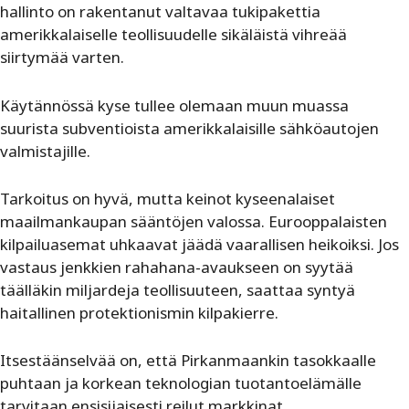
hallinto on rakentanut valtavaa tukipakettia
amerikkalaiselle teollisuudelle sikäläistä vihreää
siirtymää varten.
Käytännössä kyse tullee olemaan muun muassa
suurista subventioista amerikkalaisille sähköautojen
valmistajille.
Tarkoitus on hyvä, mutta keinot kyseenalaiset
maailmankaupan sääntöjen valossa. Eurooppalaisten
kilpailuasemat uhkaavat jäädä vaarallisen heikoiksi. Jos
vastaus jenkkien rahahana-avaukseen on syytää
täälläkin miljardeja teollisuuteen, saattaa syntyä
haitallinen protektionismin kilpakierre.
Itsestäänselvää on, että Pirkanmaankin tasokkaalle
puhtaan ja korkean teknologian tuotantoelämälle
tarvitaan ensisijaisesti reilut markkinat.