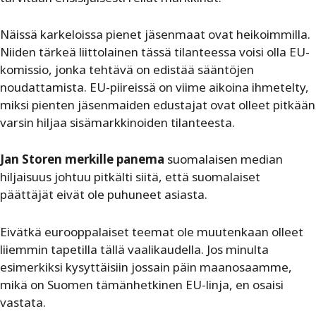
Näissä karkeloissa pienet jäsenmaat ovat heikoimmilla.
Niiden tärkeä liittolainen tässä tilanteessa voisi olla EU-
komissio, jonka tehtävä on edistää sääntöjen
noudattamista. EU-piireissä on viime aikoina ihmetelty,
miksi pienten jäsenmaiden edustajat ovat olleet pitkään
varsin hiljaa sisämarkkinoiden tilanteesta.
Jan Storen merkille panema
suomalaisen median
hiljaisuus johtuu pitkälti siitä, että suomalaiset
päättäjät eivät ole puhuneet asiasta.
Eivätkä eurooppalaiset teemat ole muutenkaan olleet
liiemmin tapetilla tällä vaalikaudella. Jos minulta
esimerkiksi kysyttäisiin jossain päin maanosaamme,
mikä on Suomen tämänhetkinen EU-linja, en osaisi
vastata.