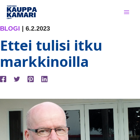
Siirry
sisältöön
BLOGI
|
6.2.2023
Ettei tulisi itku
markkinoilla