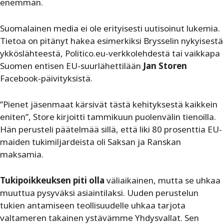
enemmän.
Suomalainen media ei ole erityisesti uutisoinut lukemia.
Tietoa on pitänyt hakea esimerkiksi Brysselin nykyisestä
ykköslähteestä, Politico.eu-verkkolehdestä tai vaikkapa
Suomen entisen EU-suurlähettilään
Jan Storen
Facebook-päivityksistä.
”Pienet jäsenmaat kärsivät tästä kehityksestä kaikkein
eniten”, Store kirjoitti tammikuun puolenvälin tienoilla.
Hän perusteli päätelmää sillä, että liki 80 prosenttia EU-
maiden tukimiljardeista oli Saksan ja Ranskan
maksamia.
Tukipoikkeuksen piti olla
väliaikainen, mutta se uhkaa
muuttua pysyväksi asiaintilaksi. Uuden perustelun
tukien antamiseen teollisuudelle uhkaa tarjota
valtameren takainen ystävämme Yhdysvallat. Sen